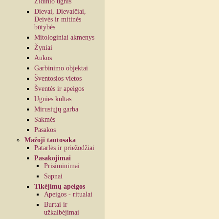
Židinio ugnis
Dievai, Dievaičiai,
Deivės ir mitinės
būtybės
Mitologiniai akmenys
Žyniai
Aukos
Garbinimo objektai
Šventosios vietos
Šventės ir apeigos
Ugnies kultas
Mirusiųjų garba
Sakmės
Pasakos
Mažoji tautosaka
Patarlės ir priežodžiai
Pasakojimai
Prisiminimai
Sapnai
Tikėjimų apeigos
Apeigos - ritualai
Burtai ir
užkalbėjimai