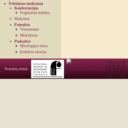
Švietimas-mokymai
Konferencijos
Prigimtinė kultūra
Mokymai
Pamokos
Visuomenei
Mokyklose
Paskaitos
Mitologijos tema
Kultūros istorija
Svetainę remia: