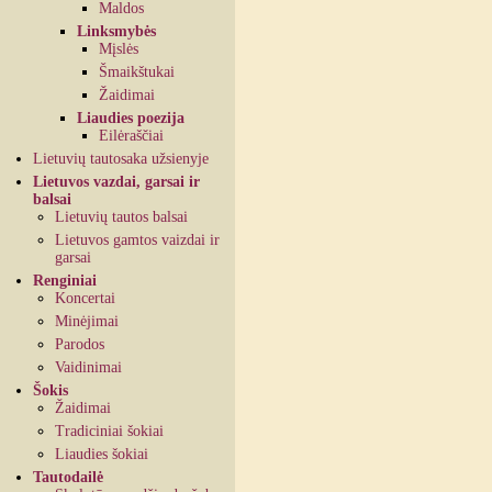
Maldos
Linksmybės
Mįslės
Šmaikštukai
Žaidimai
Liaudies poezija
Eilėraščiai
Lietuvių tautosaka užsienyje
Lietuvos vazdai, garsai ir
balsai
Lietuvių tautos balsai
Lietuvos gamtos vaizdai ir
garsai
Renginiai
Koncertai
Minėjimai
Parodos
Vaidinimai
Šokis
Žaidimai
Tradiciniai šokiai
Liaudies šokiai
Tautodailė