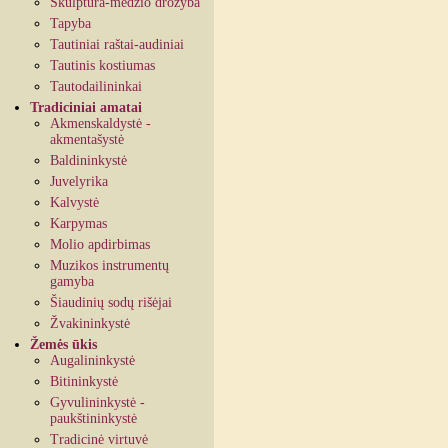
Skulptūra-medžio drožyba
Tapyba
Tautiniai raštai-audiniai
Tautinis kostiumas
Tautodailininkai
Tradiciniai amatai
Akmenskaldystė -
akmentašystė
Baldininkystė
Juvelyrika
Kalvystė
Karpymas
Molio apdirbimas
Muzikos instrumentų
gamyba
Šiaudinių sodų rišėjai
Žvakininkystė
Žemės ūkis
Augalininkystė
Bitininkystė
Gyvulininkystė -
paukštininkystė
Tradicinė virtuvė