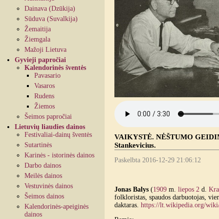
Dainava (Dzūkija)
Sūduva (Suvalkija)
Žemaitija
Žiemgala
Mažoji Lietuva
Gyvieji papročiai
Kalendorinės šventės
Pavasario
Vasaros
Rudens
Žiemos
Šeimos papročiai
Lietuvių liaudies dainos
Festivaliai-dainų šventės
VAIKYSTĖ. NĖŠTUMO GEIDIMAS. 
Sutartinės
Stankevicius.
Karinės - istorinės dainos
Paskelbta 2016-12-29 21:06:12
Darbo dainos
Meilės dainos
Vestuvinės dainos
Jonas Balys
(
1909
m.
liepos 2
d.
Kra
Šeimos dainos
folkloristas, spaudos darbuotojas, vi
daktaras.
https://lt.wikipedia.org/wik
Kalendorinės-apeiginės
dainos