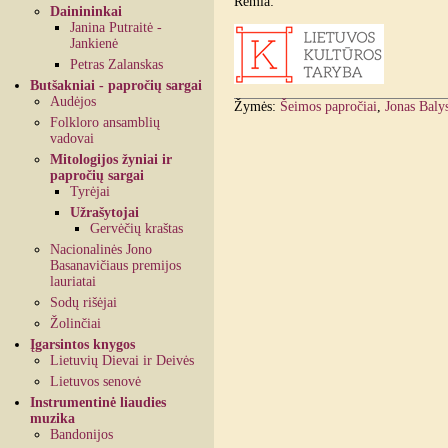
Remia:
Dainininkai
Janina Putraitė -
Jankienė
Petras Zalanskas
Butšakniai - papročių sargai
Audėjos
Žymės:
Šeimos papročiai
,
Jonas Baly
Folkloro ansamblių
vadovai
Mitologijos žyniai ir
papročių sargai
Tyrėjai
Užrašytojai
Gervėčių kraštas
Nacionalinės Jono
Basanavičiaus premijos
lauriatai
Sodų rišėjai
Žolinčiai
Įgarsintos knygos
Lietuvių Dievai ir Deivės
Lietuvos senovė
Instrumentinė liaudies
muzika
Bandonijos