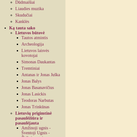
Dūdmaišiai
Liaudies muzika
Skudučiai
Kanklės
Ką tauta sako
Lietuvos būtovė
Tautos atmintis
Archeologija
Lietuvos laisvės
kovotojai
Simonas Daukantas
Tremtiniai
Antanas ir Jonas Juška
Jonas Balys
Jonas Basanavičius
Jonas Lasickis
Teodoras Narbutas
Jonas Trinkūnas
Lietuvių prigimtinė
pasaulėžiūra ir
pasaulėjauta
Amžinoji ugnis -
Šventoji Ugnis -