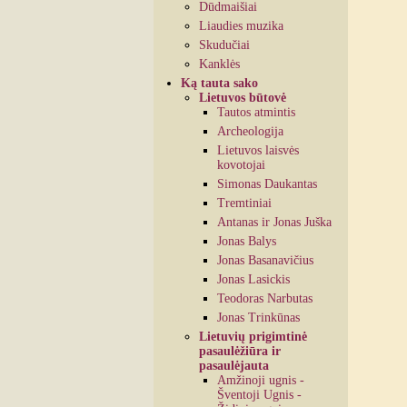
Dūdmaišiai
Liaudies muzika
Skudučiai
Kanklės
Ką tauta sako
Lietuvos būtovė
Tautos atmintis
Archeologija
Lietuvos laisvės
kovotojai
Simonas Daukantas
Tremtiniai
Antanas ir Jonas Juška
Jonas Balys
Jonas Basanavičius
Jonas Lasickis
Teodoras Narbutas
Jonas Trinkūnas
Lietuvių prigimtinė
pasaulėžiūra ir
pasaulėjauta
Amžinoji ugnis -
Šventoji Ugnis -