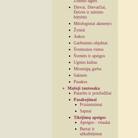
Židinio ugnis
Dievai, Dievaičiai,
Deivės ir mitinės
būtybės
Mitologiniai akmenys
Žyniai
Aukos
Garbinimo objektai
Šventosios vietos
Šventės ir apeigos
Ugnies kultas
Mirusiųjų garba
Sakmės
Pasakos
Mažoji tautosaka
Patarlės ir priežodžiai
Pasakojimai
Prisiminimai
Sapnai
Tikėjimų apeigos
Apeigos - ritualai
Burtai ir
užkalbėjimai