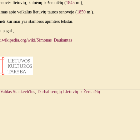
enovės lietuvių, kalnėnų ir žemaičių (
1845
m.);
mas apie veikalus lietuvių tautos senovėje (
1850
m.).
ėti kūriniai yra stambios apimties tekstai.
 pagal ;
/lt.wikipedia.org/wiki/Simonas_Daukantas
:
Valdas Stankevičius
,
Darbai senųjų Lietuvių ir Žemaičių