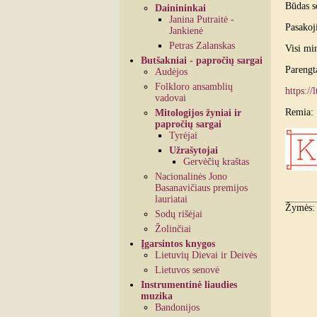
Būdas s
Dainininkai
Janina Putraitė -
Pasakoji
Jankienė
Petras Zalanskas
Visi min
Butšakniai - papročių sargai
Parengta
Audėjos
Folkloro ansamblių
https:/
vadovai
Remia:
Mitologijos žyniai ir
papročių sargai
Tyrėjai
Užrašytojai
Gervėčių kraštas
Nacionalinės Jono
Basanavičiaus premijos
lauriatai
Žymės
Sodų rišėjai
Žolinčiai
Įgarsintos knygos
Lietuvių Dievai ir Deivės
Lietuvos senovė
Instrumentinė liaudies
muzika
Bandonijos