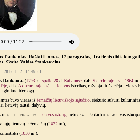
s Daukantas. Raštai I tomas, 17 paragrafas, Traidenis didis kunigaik
os. Skaito Valdas Stankevicius.
ta 2017-11-21 14:49:23
s Daukantas
(
1793
m.
spalio 28
d.
Kalviuose
, dab.
Skuodo rajonas
–
1864
m
lėje
, dab.
Akmenės rajonas
) –
Lietuvos
istorikas, rašytojas ir švietėjas, vienas 
o atgimimo ideologų.
antas buvo vienas iš
žemaičių lietuviškojo sąjūdžio
, siekusio sukurti kultūriniu
i lietuvių tautai, dalyvių.
antas pirmasis parašė
Lietuvos istoriją
lietuviškai. Jo darbai iš Lietuvos istorijo
enųjų lietuvių ir žemaičių (
1822
m.);
 žemaitiška (
1838
m.);