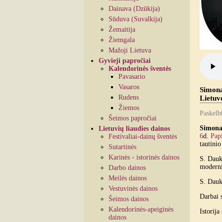
Dainava (Dzūkija)
Sūduva (Suvalkija)
Žemaitija
Žiemgala
Mažoji Lietuva
Gyvieji papročiai
Kalendorinės šventės
Pavasario
Vasaros
Simona
Rudens
Lietuv
Žiemos
Paskelb
Šeimos papročiai
Simona
Lietuvių liaudies dainos
6
d.
Papi
Festivaliai-dainų šventės
tautini
Sutartinės
Karinės - istorinės dainos
S. Dauk
modernia
Darbo dainos
Meilės dainos
S. Dauk
Vestuvinės dainos
Darbai s
Šeimos dainos
Kalendorinės-apeiginės
Istorija
dainos