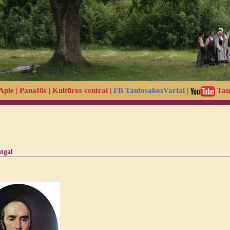
Apie
|
Panašūs
|
Kultūros centrai
|
FB TautosakosVartai
|
Tau
atgal