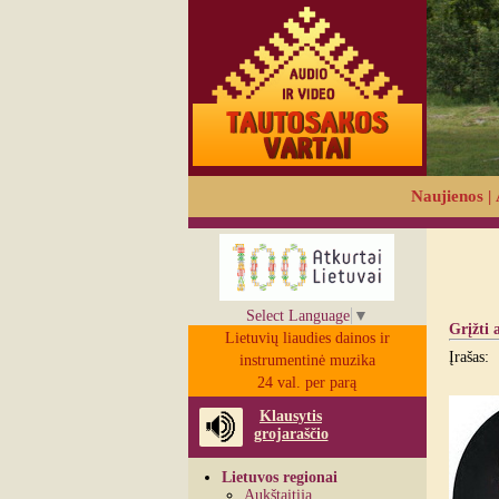
Naujienos
|
Select Language
▼
Grįžti 
Lietuvių liaudies dainos ir
Įrašas:
instrumentinė muzika
24 val. per parą
Klausytis
grojaraščio
Lietuvos regionai
Aukštaitija