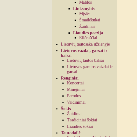
Maldos
Linksmybės
Mįslės
Šmaikštukai
Žaidimai
Liaudies poezija
Eilėraščiai
Lietuvių tautosaka užsienyje
Lietuvos vazdai, garsai ir
balsai
Lietuvių tautos balsai
Lietuvos gamtos vaizdai ir
garsai
Renginiai
Koncertai
Minėjimai
Parodos
Vaidinimai
Šokis
Žaidimai
Tradiciniai šokiai
Liaudies šokiai
Tautodailė