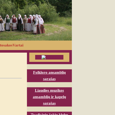
tosakosVartai
Folkloro ansamblių
sąrašas
Liaudies muzikos
ansamblių ir kapelų
sąrašas
Tradicinių šokių klubų