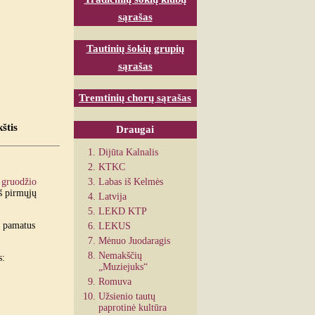
sąrašas
Tautinių šokių grupių
sąrašas
Tremtinių chorų sąrašas
štis
Draugai
Dijūta Kalnalis
KTKC
.
gruodžio
Labas iš Kelmės
iš pirmųjų
Latvija
LEKD KTP
s pamatus
LEKUS
Mėnuo Juodaragis
Nemakščių
s:
„Muziejuks“
Romuva
Užsienio tautų
paprotinė kultūra