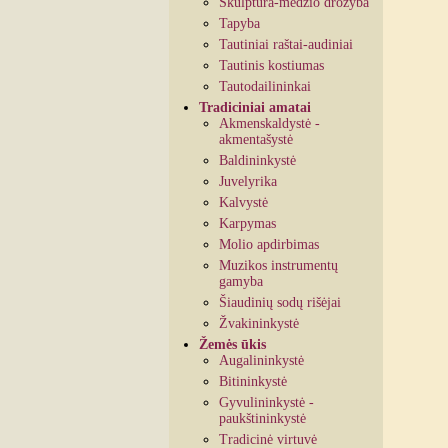
Skulptūra-medžio drožyba
Tapyba
Tautiniai raštai-audiniai
Tautinis kostiumas
Tautodailininkai
Tradiciniai amatai
Akmenskaldystė -
akmentašystė
Baldininkystė
Juvelyrika
Kalvystė
Karpymas
Molio apdirbimas
Muzikos instrumentų
gamyba
Šiaudinių sodų rišėjai
Žvakininkystė
Žemės ūkis
Augalininkystė
Bitininkystė
Gyvulininkystė -
paukštininkystė
Tradicinė virtuvė