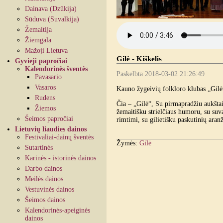
Dainava (Dzūkija)
Sūduva (Suvalkija)
Žemaitija
Žiemgala
Mažoji Lietuva
Gilė - Kiškelis
Gyvieji papročiai
Kalendorinės šventės
Paskelbta 2018-03-02 21:26:49
Pavasario
Vasaros
Kauno žygeivių folkloro klubas „Gil
Rudens
Čia – „Gilė“, Su pirmapradžiu aukštai
Žiemos
žemaitišku strielčiaus humoru, su suv
Šeimos papročiai
rimtimi, su gilietiš
Čia - ties
Lietuvių liaudies dainos
Festivaliai-dainų šventės
Žymės:
Gilė
Sutartinės
Karinės - istorinės dainos
Darbo dainos
Meilės dainos
Vestuvinės dainos
Šeimos dainos
Kalendorinės-apeiginės
dainos