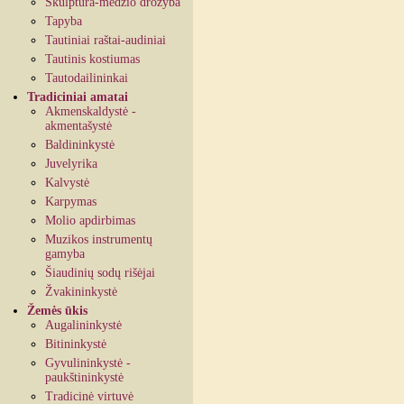
Skulptūra-medžio drožyba
Tapyba
Tautiniai raštai-audiniai
Tautinis kostiumas
Tautodailininkai
Tradiciniai amatai
Akmenskaldystė -
akmentašystė
Baldininkystė
Juvelyrika
Kalvystė
Karpymas
Molio apdirbimas
Muzikos instrumentų
gamyba
Šiaudinių sodų rišėjai
Žvakininkystė
Žemės ūkis
Augalininkystė
Bitininkystė
Gyvulininkystė -
paukštininkystė
Tradicinė virtuvė