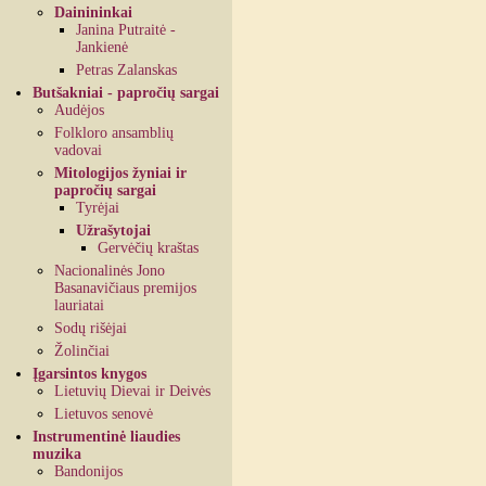
Dainininkai
Janina Putraitė -
Jankienė
Petras Zalanskas
Butšakniai - papročių sargai
Audėjos
Folkloro ansamblių
vadovai
Mitologijos žyniai ir
papročių sargai
Tyrėjai
Užrašytojai
Gervėčių kraštas
Nacionalinės Jono
Basanavičiaus premijos
lauriatai
Sodų rišėjai
Žolinčiai
Įgarsintos knygos
Lietuvių Dievai ir Deivės
Lietuvos senovė
Instrumentinė liaudies
muzika
Bandonijos