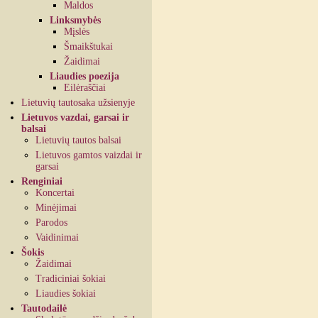
Maldos
Linksmybės
Mįslės
Šmaikštukai
Žaidimai
Liaudies poezija
Eilėraščiai
Lietuvių tautosaka užsienyje
Lietuvos vazdai, garsai ir
balsai
Lietuvių tautos balsai
Lietuvos gamtos vaizdai ir
garsai
Renginiai
Koncertai
Minėjimai
Parodos
Vaidinimai
Šokis
Žaidimai
Tradiciniai šokiai
Liaudies šokiai
Tautodailė