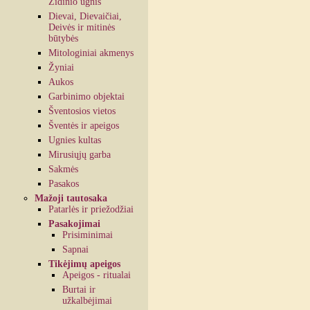
Židinio ugnis
Dievai, Dievaičiai,
Deivės ir mitinės
būtybės
Mitologiniai akmenys
Žyniai
Aukos
Garbinimo objektai
Šventosios vietos
Šventės ir apeigos
Ugnies kultas
Mirusiųjų garba
Sakmės
Pasakos
Mažoji tautosaka
Patarlės ir priežodžiai
Pasakojimai
Prisiminimai
Sapnai
Tikėjimų apeigos
Apeigos - ritualai
Burtai ir
užkalbėjimai