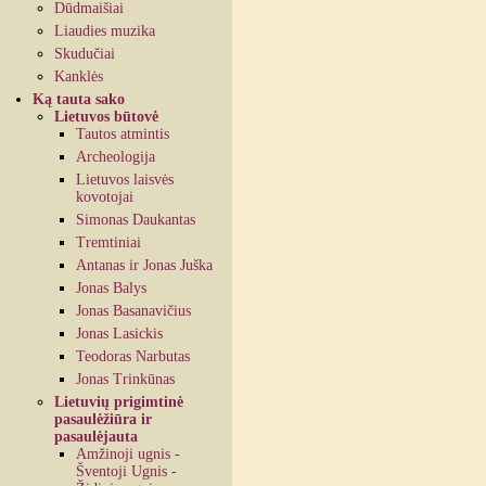
Dūdmaišiai
Liaudies muzika
Skudučiai
Kanklės
Ką tauta sako
Lietuvos būtovė
Tautos atmintis
Archeologija
Lietuvos laisvės
kovotojai
Simonas Daukantas
Tremtiniai
Antanas ir Jonas Juška
Jonas Balys
Jonas Basanavičius
Jonas Lasickis
Teodoras Narbutas
Jonas Trinkūnas
Lietuvių prigimtinė
pasaulėžiūra ir
pasaulėjauta
Amžinoji ugnis -
Šventoji Ugnis -