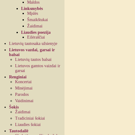
Maldos
Linksmybės
Mįslės
Šmaikštukai
Žaidimai
Liaudies poezija
Eilėraščiai
Lietuvių tautosaka užsienyje
Lietuvos vazdai, garsai ir
balsai
Lietuvių tautos balsai
Lietuvos gamtos vaizdai ir
garsai
Renginiai
Koncertai
Minėjimai
Parodos
Vaidinimai
Šokis
Žaidimai
Tradiciniai šokiai
Liaudies šokiai
Tautodailė