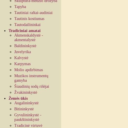
Skulptūra-medžio drožyba
Tapyba
Tautiniai raštai-audiniai
Tautinis kostiumas
Tautodailininkai
Tradiciniai amatai
Akmenskaldystė -
akmentašystė
Baldininkystė
Juvelyrika
Kalvystė
Karpymas
Molio apdirbimas
Muzikos instrumentų
gamyba
Šiaudinių sodų rišėjai
Žvakininkystė
Žemės ūkis
Augalininkystė
Bitininkystė
Gyvulininkystė -
paukštininkystė
Tradicinė virtuvė