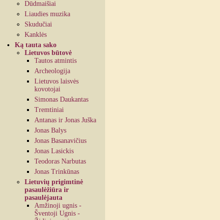
Dūdmaišiai
Liaudies muzika
Skudučiai
Kanklės
Ką tauta sako
Lietuvos būtovė
Tautos atmintis
Archeologija
Lietuvos laisvės
kovotojai
Simonas Daukantas
Tremtiniai
Antanas ir Jonas Juška
Jonas Balys
Jonas Basanavičius
Jonas Lasickis
Teodoras Narbutas
Jonas Trinkūnas
Lietuvių prigimtinė
pasaulėžiūra ir
pasaulėjauta
Amžinoji ugnis -
Šventoji Ugnis -