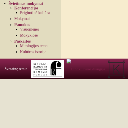
Švietimas-mokymai
Konferencijos
Prigimtinė kultūra
Mokymai
Pamokos
Visuomenei
Mokyklose
Paskaitos
Mitologijos tema
Kultūros istorija
Svetainę remia: