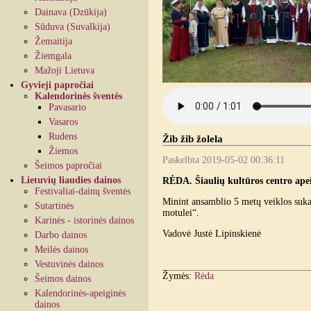
Dainava (Dzūkija)
Sūduva (Suvalkija)
Žemaitija
Žiemgala
Mažoji Lietuva
Gyvieji papročiai
Kalendorinės šventės
Pavasario
Vasaros
Rudens
Žib žib žolela
Žiemos
Paskelbta 2019-05-02 00:36:11
Šeimos papročiai
Lietuvių liaudies dainos
RĖDA. Šiaulių kultūros centro apei
Festivaliai-dainų šventės
Minint ansamblio 5 metų veiklos sukak
Sutartinės
motulei“.
Karinės - istorinės dainos
Vadovė Justė Lipinskienė
Darbo dainos
Meilės dainos
Vestuvinės dainos
Žymės:
Rėda
Šeimos dainos
Kalendorinės-apeiginės
dainos