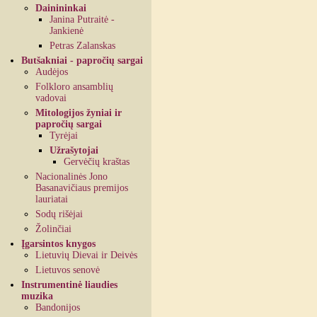
Dainininkai
Janina Putraitė -
Jankienė
Petras Zalanskas
Butšakniai - papročių sargai
Audėjos
Folkloro ansamblių
vadovai
Mitologijos žyniai ir
papročių sargai
Tyrėjai
Užrašytojai
Gervėčių kraštas
Nacionalinės Jono
Basanavičiaus premijos
lauriatai
Sodų rišėjai
Žolinčiai
Įgarsintos knygos
Lietuvių Dievai ir Deivės
Lietuvos senovė
Instrumentinė liaudies
muzika
Bandonijos