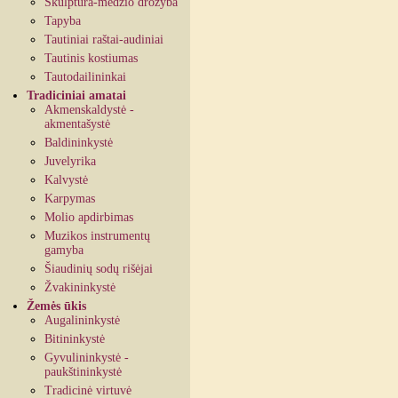
Skulptūra-medžio drožyba
Tapyba
Tautiniai raštai-audiniai
Tautinis kostiumas
Tautodailininkai
Tradiciniai amatai
Akmenskaldystė -
akmentašystė
Baldininkystė
Juvelyrika
Kalvystė
Karpymas
Molio apdirbimas
Muzikos instrumentų
gamyba
Šiaudinių sodų rišėjai
Žvakininkystė
Žemės ūkis
Augalininkystė
Bitininkystė
Gyvulininkystė -
paukštininkystė
Tradicinė virtuvė