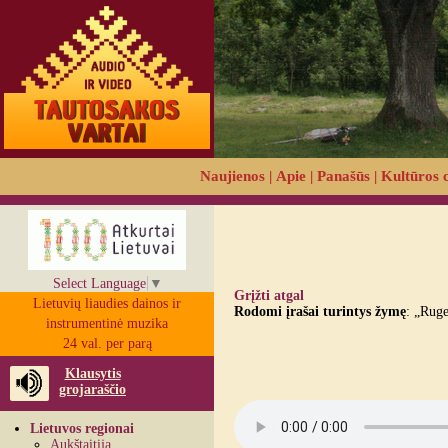
Naujienos
|
Apie
|
Panašūs
|
Kultūros 
Select Language
▼
Grįžti atgal
Lietuvių liaudies dainos ir
Rodomi įrašai turintys žymę
: „Ruge
instrumentinė muzika
24 val. per parą
Klausytis
grojaraščio
Lietuvos regionai
Aukštaitija