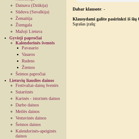
Dainava (Dzūkija)
Dabar klausote
:
-
Sūduva (Suvalkija)
Žemaitija
Klausydami galite pasirinkti iš šių 
Sąrašas įrašų:
Žiemgala
Mažoji Lietuva
Gyvieji papročiai
Kalendorinės šventės
Pavasario
Vasaros
Rudens
Žiemos
Šeimos papročiai
Lietuvių liaudies dainos
Festivaliai-dainų šventės
Sutartinės
Karinės - istorinės dainos
Darbo dainos
Meilės dainos
Vestuvinės dainos
Šeimos dainos
Kalendorinės-apeiginės
dainos