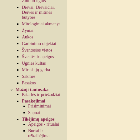
Židinio ugnis
Dievai, Dievaičiai,
Deivės ir mitinės
būtybės
Mitologiniai akmenys
Žyniai
Aukos
Garbinimo objektai
Šventosios vietos
Šventės ir apeigos
Ugnies kultas
Mirusiųjų garba
Sakmės
Pasakos
Mažoji tautosaka
Patarlės ir priežodžiai
Pasakojimai
Prisiminimai
Sapnai
Tikėjimų apeigos
Apeigos - ritualai
Burtai ir
užkalbėjimai