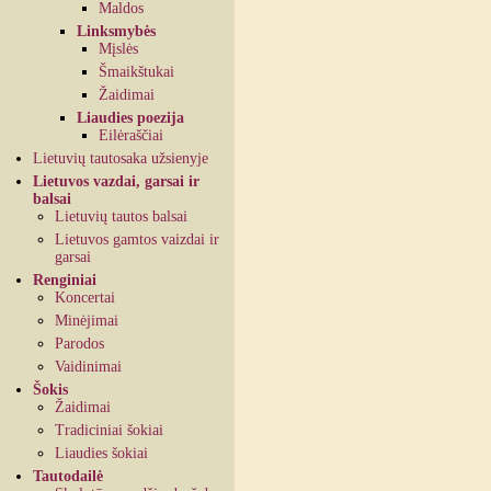
Maldos
Linksmybės
Mįslės
Šmaikštukai
Žaidimai
Liaudies poezija
Eilėraščiai
Lietuvių tautosaka užsienyje
Lietuvos vazdai, garsai ir
balsai
Lietuvių tautos balsai
Lietuvos gamtos vaizdai ir
garsai
Renginiai
Koncertai
Minėjimai
Parodos
Vaidinimai
Šokis
Žaidimai
Tradiciniai šokiai
Liaudies šokiai
Tautodailė