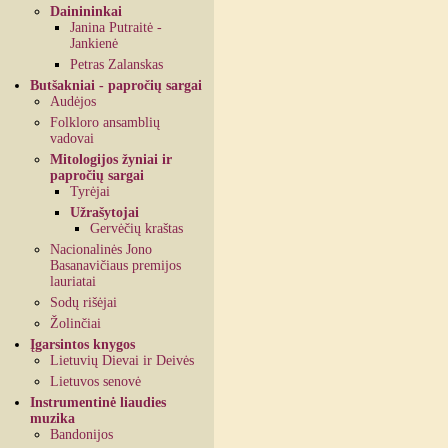
Dainininkai
Janina Putraitė -
Jankienė
Petras Zalanskas
Butšakniai - papročių sargai
Audėjos
Folkloro ansamblių
vadovai
Mitologijos žyniai ir
papročių sargai
Tyrėjai
Užrašytojai
Gervėčių kraštas
Nacionalinės Jono
Basanavičiaus premijos
lauriatai
Sodų rišėjai
Žolinčiai
Įgarsintos knygos
Lietuvių Dievai ir Deivės
Lietuvos senovė
Instrumentinė liaudies
muzika
Bandonijos