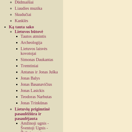
Dūdmaišiai
Liaudies muzika
Skudučiai
Kanklės
Ką tauta sako
Lietuvos būtovė
Tautos atmintis
Archeologija
Lietuvos laisvės
kovotojai
Simonas Daukantas
Tremtiniai
Antanas ir Jonas Juška
Jonas Balys
Jonas Basanavičius
Jonas Lasickis
Teodoras Narbutas
Jonas Trinkūnas
Lietuvių prigimtinė
pasaulėžiūra ir
pasaulėjauta
Amžinoji ugnis -
Šventoji Ugnis -