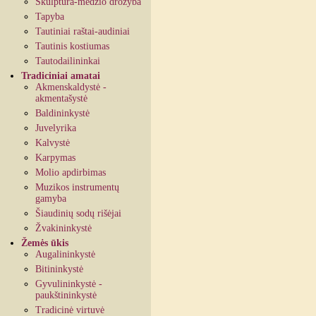
Skulptūra-medžio drožyba
Tapyba
Tautiniai raštai-audiniai
Tautinis kostiumas
Tautodailininkai
Tradiciniai amatai
Akmenskaldystė -
akmentašystė
Baldininkystė
Juvelyrika
Kalvystė
Karpymas
Molio apdirbimas
Muzikos instrumentų
gamyba
Šiaudinių sodų rišėjai
Žvakininkystė
Žemės ūkis
Augalininkystė
Bitininkystė
Gyvulininkystė -
paukštininkystė
Tradicinė virtuvė