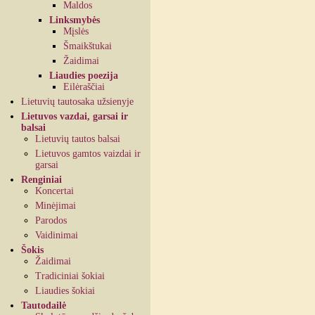
Maldos
Linksmybės
Mįslės
Šmaikštukai
Žaidimai
Liaudies poezija
Eilėraščiai
Lietuvių tautosaka užsienyje
Lietuvos vazdai, garsai ir
balsai
Lietuvių tautos balsai
Lietuvos gamtos vaizdai ir
garsai
Renginiai
Koncertai
Minėjimai
Parodos
Vaidinimai
Šokis
Žaidimai
Tradiciniai šokiai
Liaudies šokiai
Tautodailė