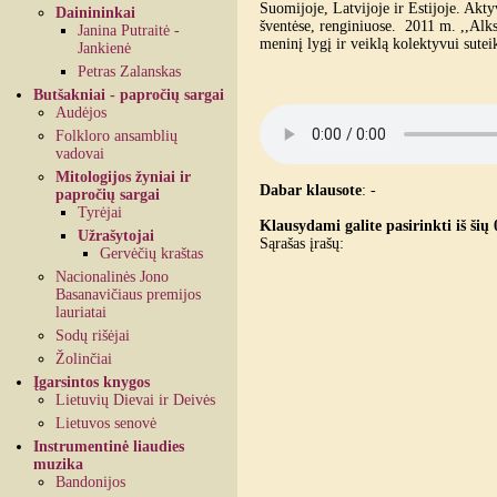
Suomijoje, Latvijoje ir Estijoje. Aktyv
Dainininkai
šventėse, renginiuose. 2011 m. ,,Alk
Janina Putraitė -
meninį lygį ir veiklą kolektyvui sute
Jankienė
Petras Zalanskas
Butšakniai - papročių sargai
Audėjos
Folkloro ansamblių
vadovai
Mitologijos žyniai ir
Dabar klausote
:
-
papročių sargai
Tyrėjai
Klausydami galite pasirinkti iš šių 
Užrašytojai
Sąrašas įrašų:
Gervėčių kraštas
Nacionalinės Jono
Basanavičiaus premijos
lauriatai
Sodų rišėjai
Žolinčiai
Įgarsintos knygos
Lietuvių Dievai ir Deivės
Lietuvos senovė
Instrumentinė liaudies
muzika
Bandonijos