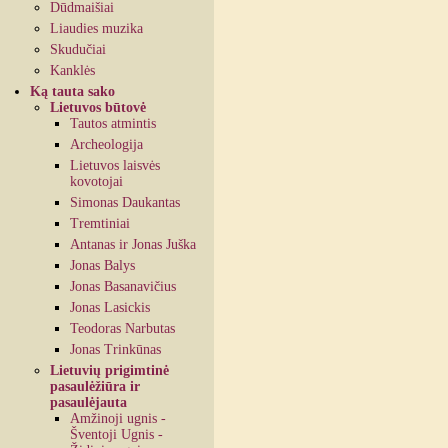
Dūdmaišiai
Liaudies muzika
Skudučiai
Kanklės
Ką tauta sako
Lietuvos būtovė
Tautos atmintis
Archeologija
Lietuvos laisvės
kovotojai
Simonas Daukantas
Tremtiniai
Antanas ir Jonas Juška
Jonas Balys
Jonas Basanavičius
Jonas Lasickis
Teodoras Narbutas
Jonas Trinkūnas
Lietuvių prigimtinė
pasaulėžiūra ir
pasaulėjauta
Amžinoji ugnis -
Šventoji Ugnis -