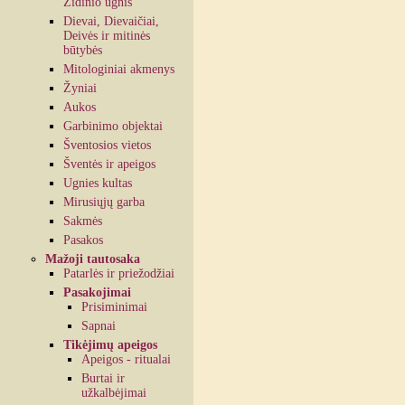
Židinio ugnis
Dievai, Dievaičiai,
Deivės ir mitinės
būtybės
Mitologiniai akmenys
Žyniai
Aukos
Garbinimo objektai
Šventosios vietos
Šventės ir apeigos
Ugnies kultas
Mirusiųjų garba
Sakmės
Pasakos
Mažoji tautosaka
Patarlės ir priežodžiai
Pasakojimai
Prisiminimai
Sapnai
Tikėjimų apeigos
Apeigos - ritualai
Burtai ir
užkalbėjimai