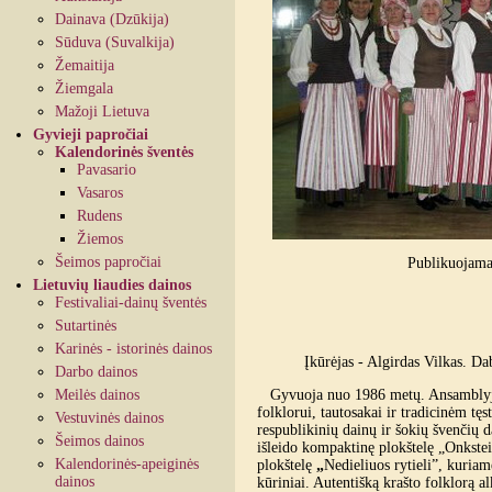
Dainava (Dzūkija)
Sūduva (Suvalkija)
Žemaitija
Žiemgala
Mažoji Lietuva
Gyvieji papročiai
Kalendorinės šventės
Pavasario
Vasaros
Rudens
Žiemos
Šeimos papročiai
Publikuojama
Lietuvių liaudies dainos
Festivaliai-dainų šventės
Sutartinės
Karinės - istorinės dainos
Įkūrėjas - Algirdas Vilkas. D
Darbo dainos
Meilės dainos
Gyvuoja nuo 1986 metų. Ansamblyje 
folklorui, tautosakai ir tradicinėm 
Vestuvinės dainos
respublikinių dainų ir šokių švenčių
Šeimos dainos
išleido kompaktinę plokštelę „Onkste
Kalendorinės-apeiginės
plokštelę
„
Nedieliuos rytieli”, kuriam
dainos
kūriniai. Autentišką krašto folklorą al