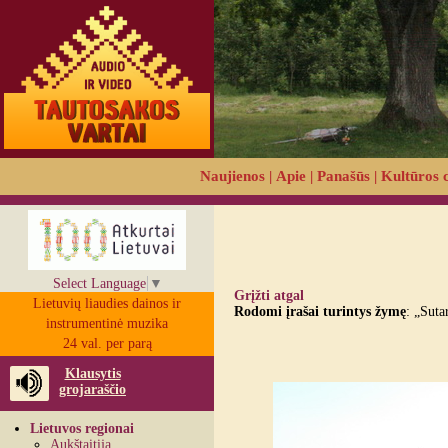
Naujienos
|
Apie
|
Panašūs
|
Kultūros 
Select Language
▼
Grįžti atgal
Lietuvių liaudies dainos ir
Rodomi įrašai turintys žymę
: „Suta
instrumentinė muzika
24 val. per parą
Klausytis
grojaraščio
Lietuvos regionai
Aukštaitija