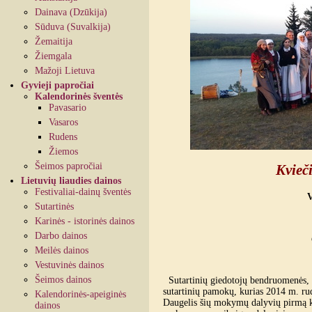
Dainava (Dzūkija)
Sūduva (Suvalkija)
Žemaitija
Žiemgala
Mažoji Lietuva
Gyvieji papročiai
Kalendorinės šventės
Pavasario
Vasaros
Rudens
Žiemos
Šeimos papročiai
Kvieč
Lietuvių liaudies dainos
Festivaliai-dainų šventės
V
Sutartinės
Karinės - istorinės dainos
Darbo dainos
Meilės dainos
Vestuvinės dainos
Šeimos dainos
Sutartinių giedotojų bendruomenės, n
sutartinių pamokų, kurias 2014 m. ru
Kalendorinės-apeiginės
Daugelis šių mokymų dalyvių pirmą kar
dainos