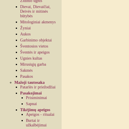
Židinio ugnis
Dievai, Dievaičiai,
Deivės ir mitinės
būtybės
Mitologiniai akmenys
Žyniai
Aukos
Garbinimo objektai
Šventosios vietos
Šventės ir apeigos
Ugnies kultas
Mirusiųjų garba
Sakmės
Pasakos
Mažoji tautosaka
Patarlės ir priežodžiai
Pasakojimai
Prisiminimai
Sapnai
Tikėjimų apeigos
Apeigos - ritualai
Burtai ir
užkalbėjimai