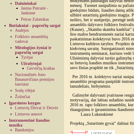
mokymams pasibaigus dalyviai nenorėjo 
Dainininkai
mėnesį. Tuomet susipažinta su pačiais
Janina Putraitė -
giedojimo būdais, liaudies dainų atlik
Jankienė
užbūrė sutartinių giedojimo magija. Pe
Petras Zalanskas
neiširo, bet ir sustiprėjo, perengė ne
ansamblis dalyvavo folkloro festivali
Butšakniai - papročių sargai
(Kaune), „Skamba skamba kankliai“ (Vi
Audėjos
šios mažos bendruomenės nariai kartu š
Folkloro ansamblių
paskatinimas kolektyvui buvo 2016 m.
vadovai
Lietuvos kultūros tarybos. Projekto 
Mitologijos žyniai ir
kiekvieną savaitę. Suorganizuoti mies
papročių sargai
instrumentų seminarai, kuriuos vedė l
Tyrėjai
Užsiėmimų dalyviai turėjo galimybę ne 
su lietuvių liaudies muzikos instrumen
Užrašytojai
savo žinias praplėtė ne tik „Sutartinių
Gervėčių kraštas
Nacionalinės Jono
Per 2016 m. kolektyvo nariai susipaži
Basanavičiaus premijos
ansamblio programa pasipildė instru
lauriatai
lamzdeliais, birbynėmis.
Sodų rišėjai
Galimybė dalyvauti įvairiuose rengini
Žolinčiai
motyvaciją, dar labiau sužadino susi
Įgarsintos knygos
2016 m. tapo folkloro ansambliu, kuris
Lietuvių Dievai ir Deivės
išsaugojimu ir įpra
Lietuvos senovė
Laura Lukenskienė
Instrumentinė liaudies
Projektą „Sutartinės gyvai“ dalinai f
muzika
Bandonijos