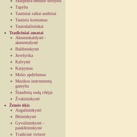
Skulptūra-medžio drožyba
Tapyba
Tautiniai raštai-audiniai
Tautinis kostiumas
Tautodailininkai
Tradiciniai amatai
Akmenskaldystė -
akmentašystė
Baldininkystė
Juvelyrika
Kalvystė
Karpymas
Molio apdirbimas
Muzikos instrumentų
gamyba
Šiaudinių sodų rišėjai
Žvakininkystė
Žemės ūkis
Augalininkystė
Bitininkystė
Gyvulininkystė -
paukštininkystė
Tradicinė virtuvė