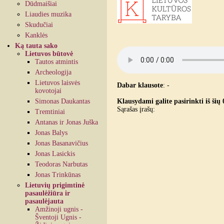
Dūdmaišiai
Liaudies muzika
Skudučiai
Kanklės
Ką tauta sako
Lietuvos būtovė
Tautos atmintis
Archeologija
Lietuvos laisvės
Dabar klausote
:
-
kovotojai
Simonas Daukantas
Klausydami galite pasirinkti iš šių 
Sąrašas įrašų:
Tremtiniai
Antanas ir Jonas Juška
Jonas Balys
Jonas Basanavičius
Jonas Lasickis
Teodoras Narbutas
Jonas Trinkūnas
Lietuvių prigimtinė
pasaulėžiūra ir
pasaulėjauta
Amžinoji ugnis -
Šventoji Ugnis -