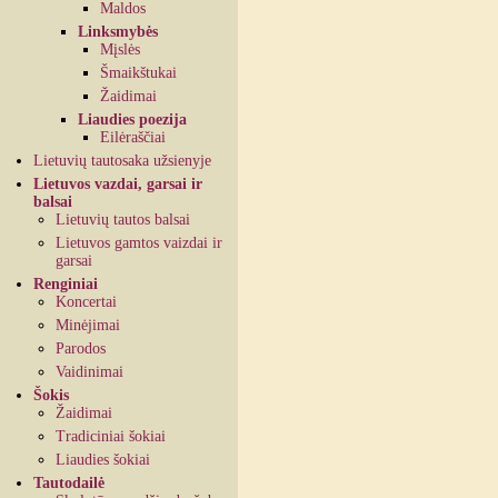
Maldos
Linksmybės
Mįslės
Šmaikštukai
Žaidimai
Liaudies poezija
Eilėraščiai
Lietuvių tautosaka užsienyje
Lietuvos vazdai, garsai ir
balsai
Lietuvių tautos balsai
Lietuvos gamtos vaizdai ir
garsai
Renginiai
Koncertai
Minėjimai
Parodos
Vaidinimai
Šokis
Žaidimai
Tradiciniai šokiai
Liaudies šokiai
Tautodailė