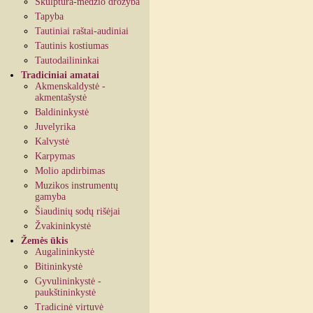
Skulptūra-medžio drožyba
Tapyba
Tautiniai raštai-audiniai
Tautinis kostiumas
Tautodailininkai
Tradiciniai amatai
Akmenskaldystė -
akmentašystė
Baldininkystė
Juvelyrika
Kalvystė
Karpymas
Molio apdirbimas
Muzikos instrumentų
gamyba
Šiaudinių sodų rišėjai
Žvakininkystė
Žemės ūkis
Augalininkystė
Bitininkystė
Gyvulininkystė -
paukštininkystė
Tradicinė virtuvė