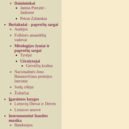
Dainininkai
Janina Putraitė -
Jankienė
Petras Zalanskas
Butšakniai - papročių sargai
Audėjos
Folkloro ansamblių
vadovai
Mitologijos žyniai ir
papročių sargai
Tyrėjai
Užrašytojai
Gervėčių kraštas
Nacionalinės Jono
Basanavičiaus premijos
lauriatai
Sodų rišėjai
Žolinčiai
Įgarsintos knygos
Lietuvių Dievai ir Deivės
Lietuvos senovė
Instrumentinė liaudies
muzika
Bandonijos