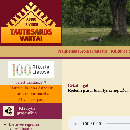
Naujienos
|
Apie
|
Panašūs
|
Kultūros 
Select Language
▼
Grįžti atgal
Lietuvių liaudies dainos ir
Rodomi įrašai turintys žymę
: „Žel
instrumentinė muzika
24 val. per parą
Klausytis
grojaraščio
Lietuvos regionai
Aukštaitija