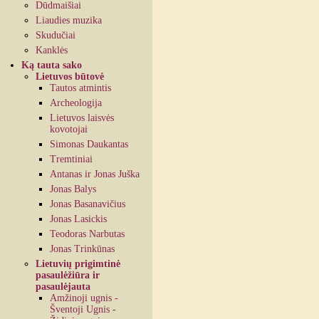
Dūdmaišiai
Liaudies muzika
Skudučiai
Kanklės
Ką tauta sako
Lietuvos būtovė
Tautos atmintis
Archeologija
Lietuvos laisvės
kovotojai
Simonas Daukantas
Tremtiniai
Antanas ir Jonas Juška
Jonas Balys
Jonas Basanavičius
Jonas Lasickis
Teodoras Narbutas
Jonas Trinkūnas
Lietuvių prigimtinė
pasaulėžiūra ir
pasaulėjauta
Amžinoji ugnis -
Šventoji Ugnis -