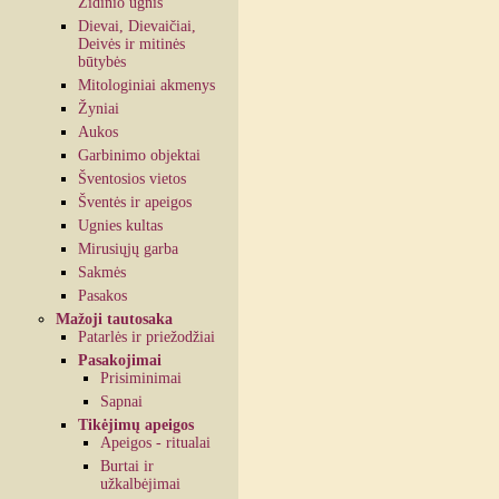
Židinio ugnis
Dievai, Dievaičiai,
Deivės ir mitinės
būtybės
Mitologiniai akmenys
Žyniai
Aukos
Garbinimo objektai
Šventosios vietos
Šventės ir apeigos
Ugnies kultas
Mirusiųjų garba
Sakmės
Pasakos
Mažoji tautosaka
Patarlės ir priežodžiai
Pasakojimai
Prisiminimai
Sapnai
Tikėjimų apeigos
Apeigos - ritualai
Burtai ir
užkalbėjimai