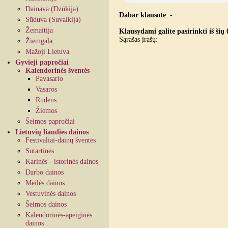
Dainava (Dzūkija)
Dabar klausote
:
-
Sūduva (Suvalkija)
Žemaitija
Klausydami galite pasirinkti iš šių 
Sąrašas įrašų:
Žiemgala
Mažoji Lietuva
Gyvieji papročiai
Kalendorinės šventės
Pavasario
Vasaros
Rudens
Žiemos
Šeimos papročiai
Lietuvių liaudies dainos
Festivaliai-dainų šventės
Sutartinės
Karinės - istorinės dainos
Darbo dainos
Meilės dainos
Vestuvinės dainos
Šeimos dainos
Kalendorinės-apeiginės
dainos