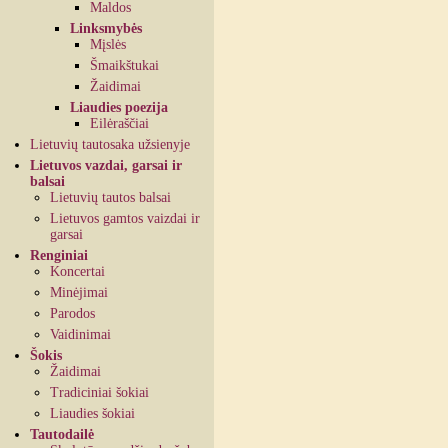
Maldos
Linksmybės
Mįslės
Šmaikštukai
Žaidimai
Liaudies poezija
Eilėraščiai
Lietuvių tautosaka užsienyje
Lietuvos vazdai, garsai ir
balsai
Lietuvių tautos balsai
Lietuvos gamtos vaizdai ir
garsai
Renginiai
Koncertai
Minėjimai
Parodos
Vaidinimai
Šokis
Žaidimai
Tradiciniai šokiai
Liaudies šokiai
Tautodailė