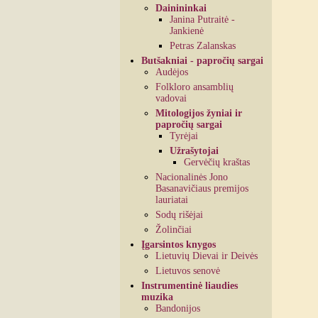
Dainininkai
Janina Putraitė -
Jankienė
Petras Zalanskas
Butšakniai - papročių sargai
Audėjos
Folkloro ansamblių
vadovai
Mitologijos žyniai ir
papročių sargai
Tyrėjai
Užrašytojai
Gervėčių kraštas
Nacionalinės Jono
Basanavičiaus premijos
lauriatai
Sodų rišėjai
Žolinčiai
Įgarsintos knygos
Lietuvių Dievai ir Deivės
Lietuvos senovė
Instrumentinė liaudies
muzika
Bandonijos