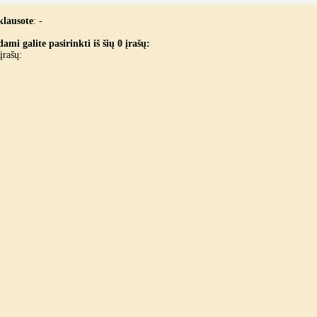
klausote
:
-
ami galite pasirinkti iš šių 0 įrašų:
įrašų: