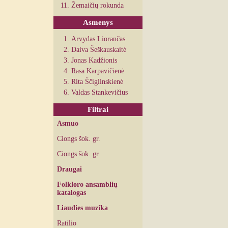
Žemaičių rokunda
Asmenys
Arvydas Liorančas
Daiva Šeškauskaitė
Jonas Kadžionis
Rasa Karpavičienė
Rita Ščiglinskienė
Valdas Stankevičius
Filtrai
Asmuo
Ciongs šok. gr.
Ciongs šok. gr.
Draugai
Folkloro ansamblių
katalogas
Liaudies muzika
Ratilio