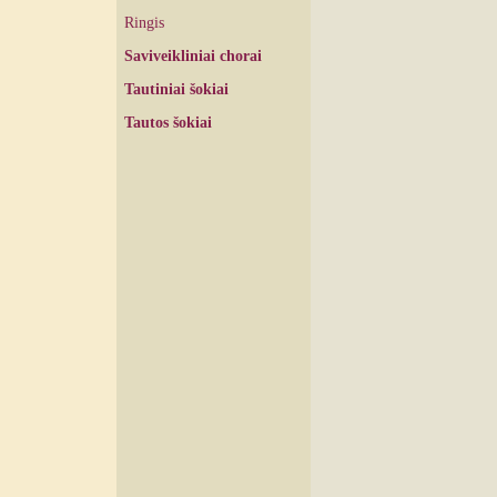
Ringis
Saviveikliniai chorai
Tautiniai šokiai
Tautos šokiai