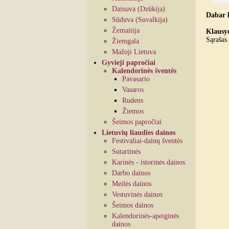
Dainava (Dzūkija)
Dabar 
Sūduva (Suvalkija)
Žemaitija
Klausyd
Sąrašas 
Žiemgala
Mažoji Lietuva
Gyvieji papročiai
Kalendorinės šventės
Pavasario
Vasaros
Rudens
Žiemos
Šeimos papročiai
Lietuvių liaudies dainos
Festivaliai-dainų šventės
Sutartinės
Karinės - istorinės dainos
Darbo dainos
Meilės dainos
Vestuvinės dainos
Šeimos dainos
Kalendorinės-apeiginės
dainos