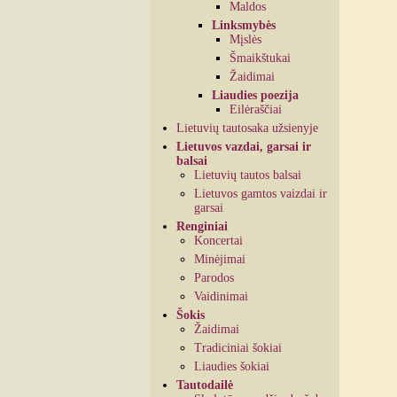
Maldos
Linksmybės
Mįslės
Šmaikštukai
Žaidimai
Liaudies poezija
Eilėraščiai
Lietuvių tautosaka užsienyje
Lietuvos vazdai, garsai ir
balsai
Lietuvių tautos balsai
Lietuvos gamtos vaizdai ir
garsai
Renginiai
Koncertai
Minėjimai
Parodos
Vaidinimai
Šokis
Žaidimai
Tradiciniai šokiai
Liaudies šokiai
Tautodailė