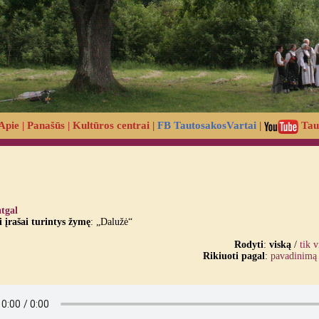
Apie
|
Panašūs
|
Kultūros centrai
|
FB TautosakosVartai
|
Tau
atgal
įrašai turintys žymę
: „Dalužė“
Rodyti
:
viską
/
tik 
Rikiuoti pagal
:
pavadinimą