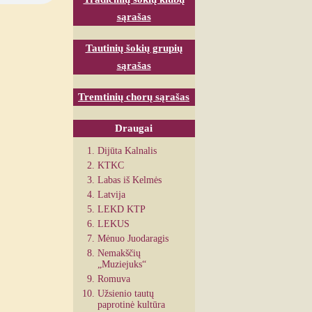
sąrašas
Tautinių šokių grupių
sąrašas
Tremtinių chorų sąrašas
Draugai
Dijūta Kalnalis
KTKC
Labas iš Kelmės
Latvija
LEKD KTP
LEKUS
Mėnuo Juodaragis
Nemakščių
„Muziejuks“
Romuva
Užsienio tautų
paprotinė kultūra