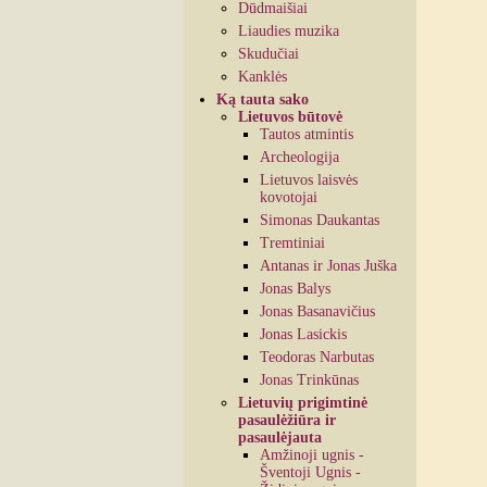
Dūdmaišiai
Liaudies muzika
Skudučiai
Kanklės
Ką tauta sako
Lietuvos būtovė
Tautos atmintis
Archeologija
Lietuvos laisvės
kovotojai
Simonas Daukantas
Tremtiniai
Antanas ir Jonas Juška
Jonas Balys
Jonas Basanavičius
Jonas Lasickis
Teodoras Narbutas
Jonas Trinkūnas
Lietuvių prigimtinė
pasaulėžiūra ir
pasaulėjauta
Amžinoji ugnis -
Šventoji Ugnis -