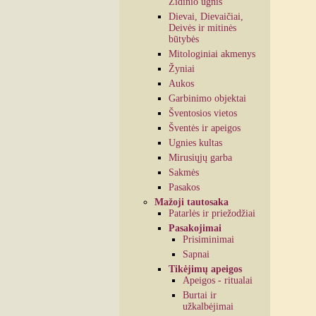
Židinio ugnis
Dievai, Dievaičiai,
Deivės ir mitinės
būtybės
Mitologiniai akmenys
Žyniai
Aukos
Garbinimo objektai
Šventosios vietos
Šventės ir apeigos
Ugnies kultas
Mirusiųjų garba
Sakmės
Pasakos
Mažoji tautosaka
Patarlės ir priežodžiai
Pasakojimai
Prisiminimai
Sapnai
Tikėjimų apeigos
Apeigos - ritualai
Burtai ir
užkalbėjimai