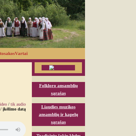
tosakosVartai
Folkloro ansamblių
sąrašas
video
/
tik audio
Liaudies muzikos
/
įkėlimo datą
ansamblių ir kapelų
sąrašas
Tradicinių šokių klubų