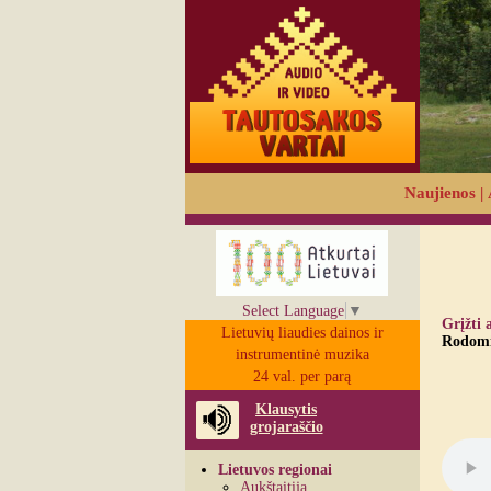
Naujienos
|
Select Language
▼
Grįžti 
Lietuvių liaudies dainos ir
Rodomi 
instrumentinė muzika
24 val. per parą
Klausytis
grojaraščio
Lietuvos regionai
Aukštaitija