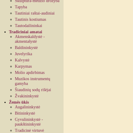
Skulptūra-medžio drožyba
Tapyba
Tautiniai raštai-audiniai
Tautinis kostiumas
Tautodailininkai
Tradiciniai amatai
Akmenskaldystė -
akmentašystė
Baldininkystė
Juvelyrika
Kalvystė
Karpymas
Molio apdirbimas
Muzikos instrumentų
gamyba
Šiaudinių sodų rišėjai
Žvakininkystė
Žemės ūkis
Augalininkystė
Bitininkystė
Gyvulininkystė -
paukštininkystė
Tradicinė virtuvė