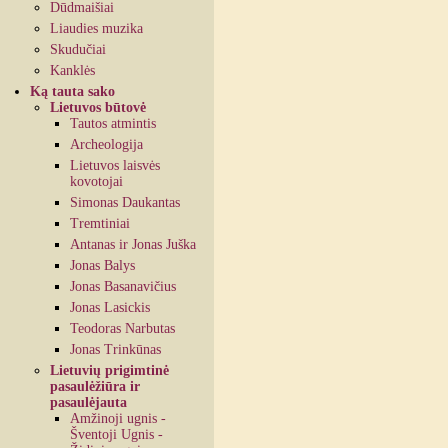
Dūdmaišiai
Liaudies muzika
Skudučiai
Kanklės
Ką tauta sako
Lietuvos būtovė
Tautos atmintis
Archeologija
Lietuvos laisvės
kovotojai
Simonas Daukantas
Tremtiniai
Antanas ir Jonas Juška
Jonas Balys
Jonas Basanavičius
Jonas Lasickis
Teodoras Narbutas
Jonas Trinkūnas
Lietuvių prigimtinė
pasaulėžiūra ir
pasaulėjauta
Amžinoji ugnis -
Šventoji Ugnis -