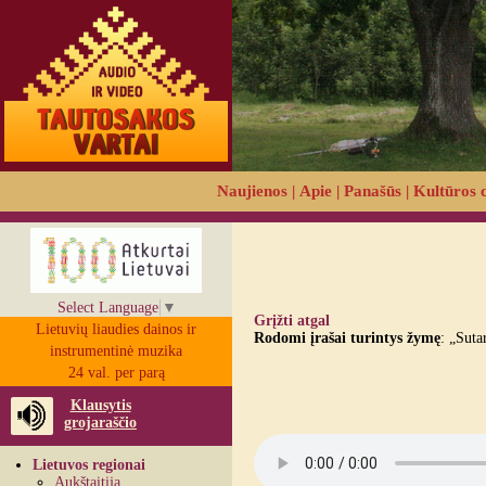
Naujienos
|
Apie
|
Panašūs
|
Kultūros 
Select Language
▼
Grįžti atgal
Lietuvių liaudies dainos ir
Rodomi įrašai turintys žymę
: „Suta
instrumentinė muzika
24 val. per parą
Klausytis
grojaraščio
Lietuvos regionai
Aukštaitija