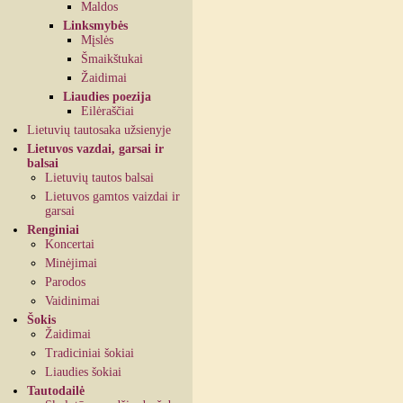
Maldos
Linksmybės
Mįslės
Šmaikštukai
Žaidimai
Liaudies poezija
Eilėraščiai
Lietuvių tautosaka užsienyje
Lietuvos vazdai, garsai ir
balsai
Lietuvių tautos balsai
Lietuvos gamtos vaizdai ir
garsai
Renginiai
Koncertai
Minėjimai
Parodos
Vaidinimai
Šokis
Žaidimai
Tradiciniai šokiai
Liaudies šokiai
Tautodailė