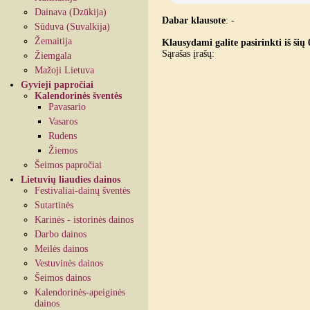
Dainava (Dzūkija)
Dabar klausote
:
-
Sūduva (Suvalkija)
Žemaitija
Klausydami galite pasirinkti iš šių 
Sąrašas įrašų:
Žiemgala
Mažoji Lietuva
Gyvieji papročiai
Kalendorinės šventės
Pavasario
Vasaros
Rudens
Žiemos
Šeimos papročiai
Lietuvių liaudies dainos
Festivaliai-dainų šventės
Sutartinės
Karinės - istorinės dainos
Darbo dainos
Meilės dainos
Vestuvinės dainos
Šeimos dainos
Kalendorinės-apeiginės
dainos