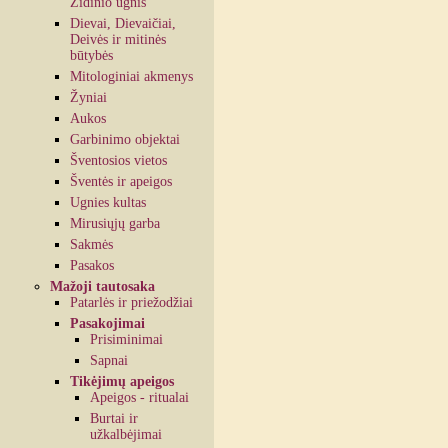
Židinio ugnis
Dievai, Dievaičiai,
Deivės ir mitinės
būtybės
Mitologiniai akmenys
Žyniai
Aukos
Garbinimo objektai
Šventosios vietos
Šventės ir apeigos
Ugnies kultas
Mirusiųjų garba
Sakmės
Pasakos
Mažoji tautosaka
Patarlės ir priežodžiai
Pasakojimai
Prisiminimai
Sapnai
Tikėjimų apeigos
Apeigos - ritualai
Burtai ir
užkalbėjimai