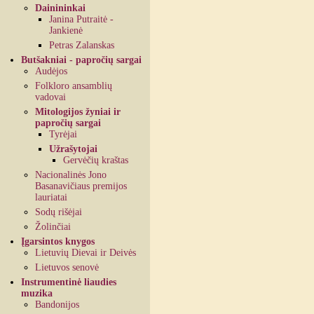
Dainininkai
Janina Putraitė -
Jankienė
Petras Zalanskas
Butšakniai - papročių sargai
Audėjos
Folkloro ansamblių
vadovai
Mitologijos žyniai ir
papročių sargai
Tyrėjai
Užrašytojai
Gervėčių kraštas
Nacionalinės Jono
Basanavičiaus premijos
lauriatai
Sodų rišėjai
Žolinčiai
Įgarsintos knygos
Lietuvių Dievai ir Deivės
Lietuvos senovė
Instrumentinė liaudies
muzika
Bandonijos