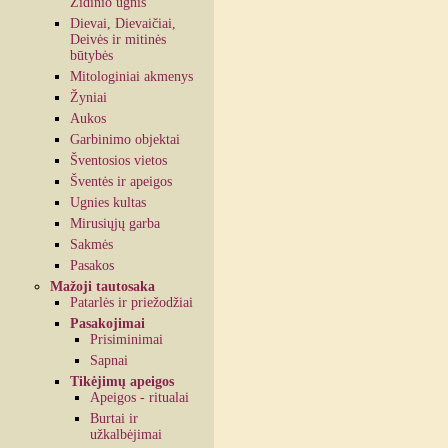
Židinio ugnis
Dievai, Dievaičiai,
Deivės ir mitinės
būtybės
Mitologiniai akmenys
Žyniai
Aukos
Garbinimo objektai
Šventosios vietos
Šventės ir apeigos
Ugnies kultas
Mirusiųjų garba
Sakmės
Pasakos
Mažoji tautosaka
Patarlės ir priežodžiai
Pasakojimai
Prisiminimai
Sapnai
Tikėjimų apeigos
Apeigos - ritualai
Burtai ir
užkalbėjimai