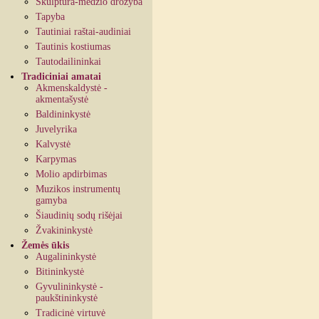
Skulptūra-medžio drožyba
Tapyba
Tautiniai raštai-audiniai
Tautinis kostiumas
Tautodailininkai
Tradiciniai amatai
Akmenskaldystė -
akmentašystė
Baldininkystė
Juvelyrika
Kalvystė
Karpymas
Molio apdirbimas
Muzikos instrumentų
gamyba
Šiaudinių sodų rišėjai
Žvakininkystė
Žemės ūkis
Augalininkystė
Bitininkystė
Gyvulininkystė -
paukštininkystė
Tradicinė virtuvė