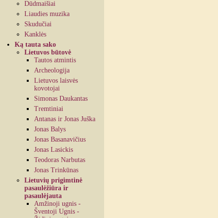
Dūdmaišiai
Liaudies muzika
Skudučiai
Kanklės
Ką tauta sako
Lietuvos būtovė
Tautos atmintis
Archeologija
Lietuvos laisvės
kovotojai
Simonas Daukantas
Tremtiniai
Antanas ir Jonas Juška
Jonas Balys
Jonas Basanavičius
Jonas Lasickis
Teodoras Narbutas
Jonas Trinkūnas
Lietuvių prigimtinė
pasaulėžiūra ir
pasaulėjauta
Amžinoji ugnis -
Šventoji Ugnis -