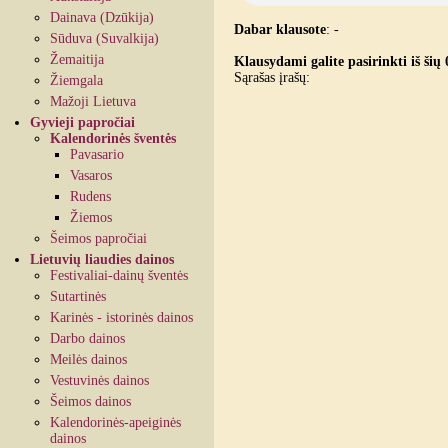
Dainava (Dzūkija)
Dabar klausote
:
-
Sūduva (Suvalkija)
Žemaitija
Klausydami galite pasirinkti iš šių 
Sąrašas įrašų:
Žiemgala
Mažoji Lietuva
Gyvieji papročiai
Kalendorinės šventės
Pavasario
Vasaros
Rudens
Žiemos
Šeimos papročiai
Lietuvių liaudies dainos
Festivaliai-dainų šventės
Sutartinės
Karinės - istorinės dainos
Darbo dainos
Meilės dainos
Vestuvinės dainos
Šeimos dainos
Kalendorinės-apeiginės
dainos