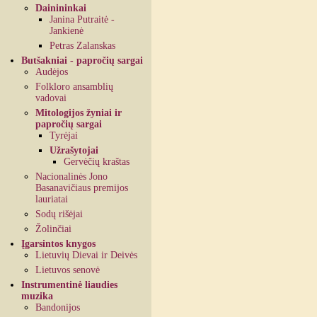
Dainininkai
Janina Putraitė -
Jankienė
Petras Zalanskas
Butšakniai - papročių sargai
Audėjos
Folkloro ansamblių
vadovai
Mitologijos žyniai ir
papročių sargai
Tyrėjai
Užrašytojai
Gervėčių kraštas
Nacionalinės Jono
Basanavičiaus premijos
lauriatai
Sodų rišėjai
Žolinčiai
Įgarsintos knygos
Lietuvių Dievai ir Deivės
Lietuvos senovė
Instrumentinė liaudies
muzika
Bandonijos