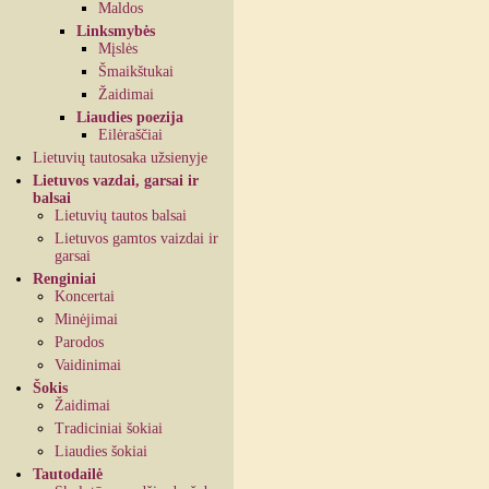
Maldos
Linksmybės
Mįslės
Šmaikštukai
Žaidimai
Liaudies poezija
Eilėraščiai
Lietuvių tautosaka užsienyje
Lietuvos vazdai, garsai ir
balsai
Lietuvių tautos balsai
Lietuvos gamtos vaizdai ir
garsai
Renginiai
Koncertai
Minėjimai
Parodos
Vaidinimai
Šokis
Žaidimai
Tradiciniai šokiai
Liaudies šokiai
Tautodailė