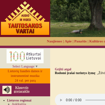
Naujienos
|
Apie
|
Panašūs
|
Kultūros 
Select Language
▼
Grįžti atgal
Lietuvių liaudies dainos ir
Rodomi įrašai turintys žymę
: „Žilvi
instrumentinė muzika
24 val. per parą
Klausytis
grojaraščio
Lietuvos regionai
Aukštaitija