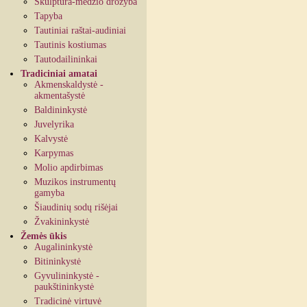
Skulptūra-medžio drožyba
Tapyba
Tautiniai raštai-audiniai
Tautinis kostiumas
Tautodailininkai
Tradiciniai amatai
Akmenskaldystė -
akmentašystė
Baldininkystė
Juvelyrika
Kalvystė
Karpymas
Molio apdirbimas
Muzikos instrumentų
gamyba
Šiaudinių sodų rišėjai
Žvakininkystė
Žemės ūkis
Augalininkystė
Bitininkystė
Gyvulininkystė -
paukštininkystė
Tradicinė virtuvė