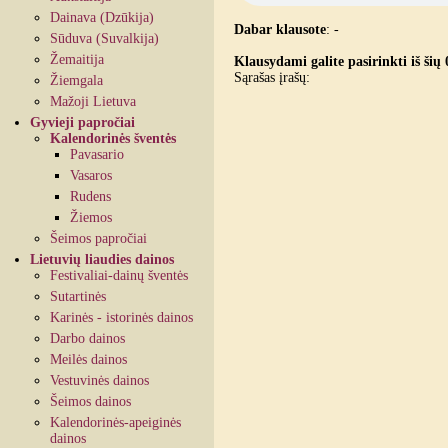
Dainava (Dzūkija)
Dabar klausote
:
-
Sūduva (Suvalkija)
Žemaitija
Klausydami galite pasirinkti iš šių 
Sąrašas įrašų:
Žiemgala
Mažoji Lietuva
Gyvieji papročiai
Kalendorinės šventės
Pavasario
Vasaros
Rudens
Žiemos
Šeimos papročiai
Lietuvių liaudies dainos
Festivaliai-dainų šventės
Sutartinės
Karinės - istorinės dainos
Darbo dainos
Meilės dainos
Vestuvinės dainos
Šeimos dainos
Kalendorinės-apeiginės
dainos