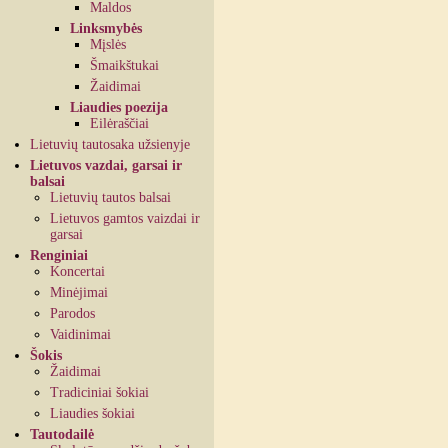
Maldos
Linksmybės
Mįslės
Šmaikštukai
Žaidimai
Liaudies poezija
Eilėraščiai
Lietuvių tautosaka užsienyje
Lietuvos vazdai, garsai ir
balsai
Lietuvių tautos balsai
Lietuvos gamtos vaizdai ir
garsai
Renginiai
Koncertai
Minėjimai
Parodos
Vaidinimai
Šokis
Žaidimai
Tradiciniai šokiai
Liaudies šokiai
Tautodailė