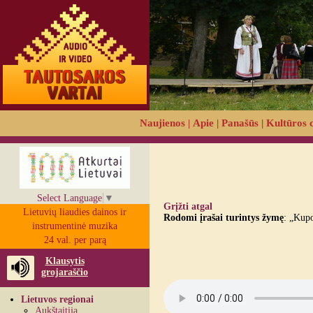
Naujienos
|
Apie
|
Panašūs
|
Kultūros 
Select Language
▼
Grįžti atgal
Lietuvių liaudies dainos ir
Rodomi įrašai turintys žymę
: „Kupo
instrumentinė muzika
24 val. per parą
Klausytis
grojaraščio
Lietuvos regionai
Aukštaitija