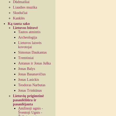
Dūdmaišiai
Liaudies muzika
Skudučiai
Kanklės
Ką tauta sako
Lietuvos būtovė
Tautos atmintis
Archeologija
Lietuvos laisvės
kovotojai
Simonas Daukantas
Tremtiniai
Antanas ir Jonas Juška
Jonas Balys
Jonas Basanavičius
Jonas Lasickis
Teodoras Narbutas
Jonas Trinkūnas
Lietuvių prigimtinė
pasaulėžiūra ir
pasaulėjauta
Amžinoji ugnis -
Šventoji Ugnis -