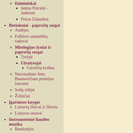
Dainininkai
Janina Putraitė -
Jankienė
Petras Zalanskas
Butšakniai - papročių sargai
Audėjos
Folkloro ansamblių
vadovai
Mitologijos žyniai ir
papročių sargai
Tyrėjai
Užrašytojai
Gervėčių kraštas
Nacionalinės Jono
Basanavičiaus premijos
lauriatai
Sodų rišėjai
Žolinčiai
Įgarsintos knygos
Lietuvių Dievai ir Deivės
Lietuvos senovė
Instrumentinė liaudies
muzika
Bandonijos