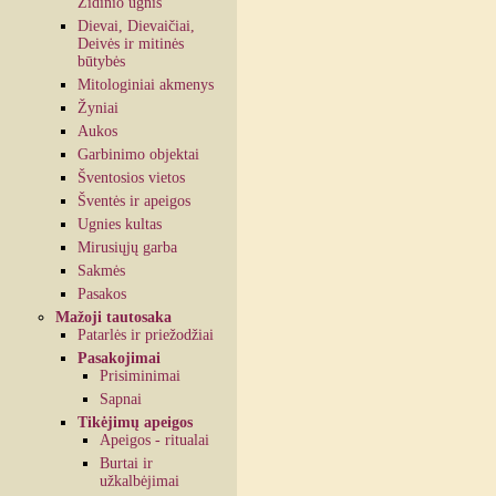
Židinio ugnis
Dievai, Dievaičiai,
Deivės ir mitinės
būtybės
Mitologiniai akmenys
Žyniai
Aukos
Garbinimo objektai
Šventosios vietos
Šventės ir apeigos
Ugnies kultas
Mirusiųjų garba
Sakmės
Pasakos
Mažoji tautosaka
Patarlės ir priežodžiai
Pasakojimai
Prisiminimai
Sapnai
Tikėjimų apeigos
Apeigos - ritualai
Burtai ir
užkalbėjimai