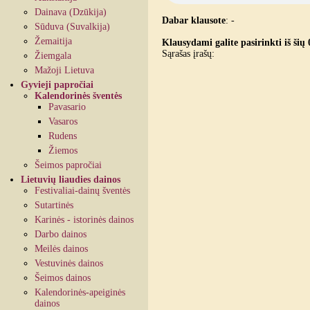
Dainava (Dzūkija)
Dabar klausote
:
-
Sūduva (Suvalkija)
Žemaitija
Klausydami galite pasirinkti iš šių 
Sąrašas įrašų:
Žiemgala
Mažoji Lietuva
Gyvieji papročiai
Kalendorinės šventės
Pavasario
Vasaros
Rudens
Žiemos
Šeimos papročiai
Lietuvių liaudies dainos
Festivaliai-dainų šventės
Sutartinės
Karinės - istorinės dainos
Darbo dainos
Meilės dainos
Vestuvinės dainos
Šeimos dainos
Kalendorinės-apeiginės
dainos