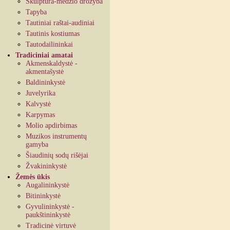
Skulptūra-medžio drožyba
Tapyba
Tautiniai raštai-audiniai
Tautinis kostiumas
Tautodailininkai
Tradiciniai amatai
Akmenskaldystė -
akmentašystė
Baldininkystė
Juvelyrika
Kalvystė
Karpymas
Molio apdirbimas
Muzikos instrumentų
gamyba
Šiaudinių sodų rišėjai
Žvakininkystė
Žemės ūkis
Augalininkystė
Bitininkystė
Gyvulininkystė -
paukštininkystė
Tradicinė virtuvė