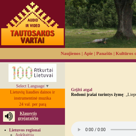
Naujienos
|
Apie
|
Panašūs
|
Kultūros 
Select Language
▼
Grįžti atgal
Lietuvių liaudies dainos ir
Rodomi įrašai turintys žymę
: „Liep
instrumentinė muzika
24 val. per parą
Klausytis
grojaraščio
Lietuvos regionai
Aukštaitija