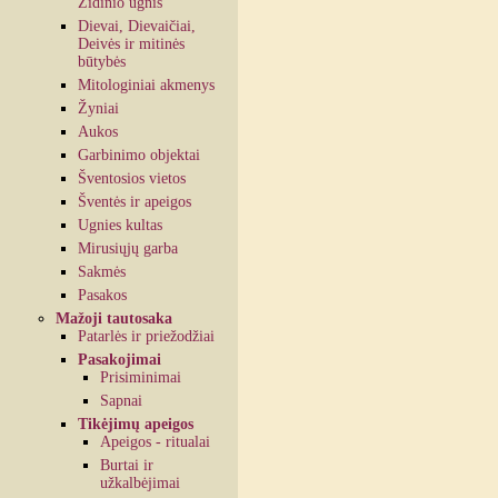
Židinio ugnis
Dievai, Dievaičiai,
Deivės ir mitinės
būtybės
Mitologiniai akmenys
Žyniai
Aukos
Garbinimo objektai
Šventosios vietos
Šventės ir apeigos
Ugnies kultas
Mirusiųjų garba
Sakmės
Pasakos
Mažoji tautosaka
Patarlės ir priežodžiai
Pasakojimai
Prisiminimai
Sapnai
Tikėjimų apeigos
Apeigos - ritualai
Burtai ir
užkalbėjimai