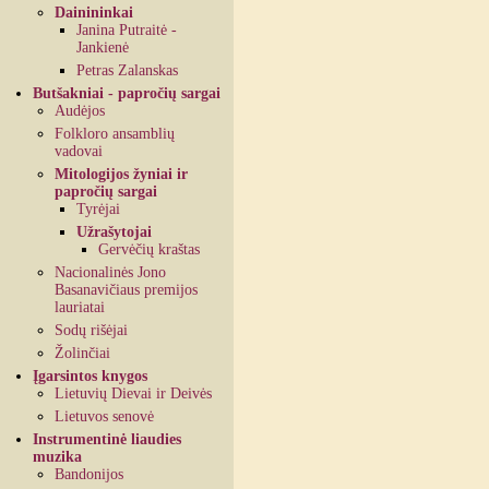
Dainininkai
Janina Putraitė -
Jankienė
Petras Zalanskas
Butšakniai - papročių sargai
Audėjos
Folkloro ansamblių
vadovai
Mitologijos žyniai ir
papročių sargai
Tyrėjai
Užrašytojai
Gervėčių kraštas
Nacionalinės Jono
Basanavičiaus premijos
lauriatai
Sodų rišėjai
Žolinčiai
Įgarsintos knygos
Lietuvių Dievai ir Deivės
Lietuvos senovė
Instrumentinė liaudies
muzika
Bandonijos