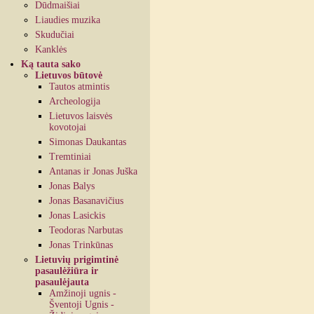
Dūdmaišiai
Liaudies muzika
Skudučiai
Kanklės
Ką tauta sako
Lietuvos būtovė
Tautos atmintis
Archeologija
Lietuvos laisvės
kovotojai
Simonas Daukantas
Tremtiniai
Antanas ir Jonas Juška
Jonas Balys
Jonas Basanavičius
Jonas Lasickis
Teodoras Narbutas
Jonas Trinkūnas
Lietuvių prigimtinė
pasaulėžiūra ir
pasaulėjauta
Amžinoji ugnis -
Šventoji Ugnis -