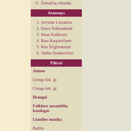
Žemaičių rokunda
Asmenys
Arvydas Liorančas
Daiva Šeškauskaitė
Jonas Kadžionis
Rasa Karpavičienė
Rita Ščiglinskienė
Valdas Stankevičius
Filtrai
Asmuo
Ciongs šok. gr.
Ciongs šok. gr.
Draugai
Folkloro ansamblių
katalogas
Liaudies muzika
Ratilio