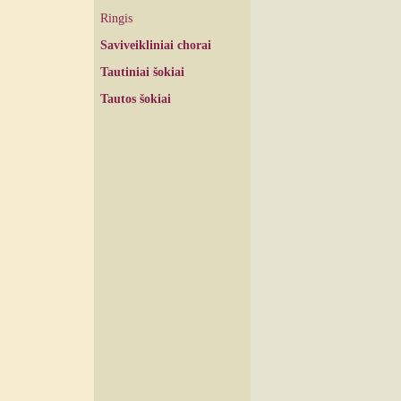
Ringis
Saviveikliniai chorai
Tautiniai šokiai
Tautos šokiai