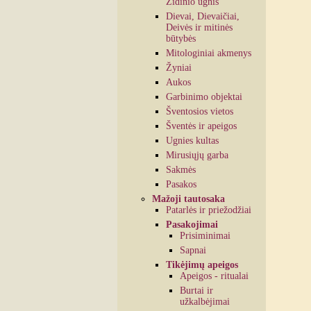
Židinio ugnis
Dievai, Dievaičiai,
Deivės ir mitinės
būtybės
Mitologiniai akmenys
Žyniai
Aukos
Garbinimo objektai
Šventosios vietos
Šventės ir apeigos
Ugnies kultas
Mirusiųjų garba
Sakmės
Pasakos
Mažoji tautosaka
Patarlės ir priežodžiai
Pasakojimai
Prisiminimai
Sapnai
Tikėjimų apeigos
Apeigos - ritualai
Burtai ir
užkalbėjimai