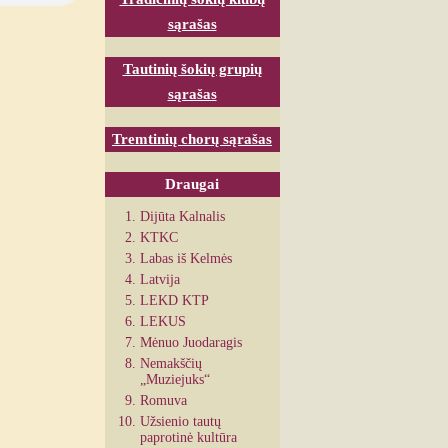
sąrašas
Tautinių šokių grupių
sąrašas
Tremtinių chorų sąrašas
Draugai
Dijūta Kalnalis
KTKC
Labas iš Kelmės
Latvija
LEKD KTP
LEKUS
Mėnuo Juodaragis
Nemakščių
„Muziejuks“
Romuva
Užsienio tautų
paprotinė kultūra