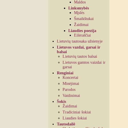
Maldos
Linksmybės
Mįslės
Šmaikštukai
Žaidimai
Liaudies poezija
Eilėraščiai
Lietuvių tautosaka užsienyje
Lietuvos vazdai, garsai ir
balsai
Lietuvių tautos balsai
Lietuvos gamtos vaizdai ir
garsai
Renginiai
Koncertai
Minėjimai
Parodos
Vaidinimai
Šokis
Žaidimai
Tradiciniai šokiai
Liaudies šokiai
Tautodailė