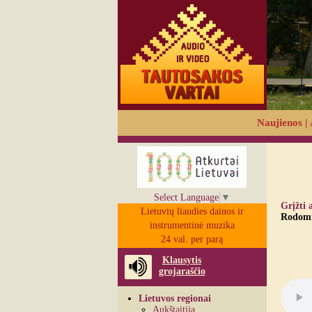
Naujienos
|
Select Language
▼
Grįžti 
Lietuvių liaudies dainos ir
Rodomi 
instrumentinė muzika
24 val. per parą
Klausytis
grojaraščio
Lietuvos regionai
Aukštaitija