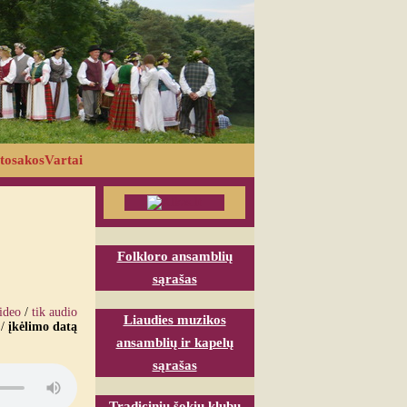
tosakosVartai
Folkloro ansamblių
sąrašas
video
/
tik audio
Liaudies muzikos
/
įkėlimo datą
ansamblių ir kapelų
sąrašas
Tradicinių šokių klubų