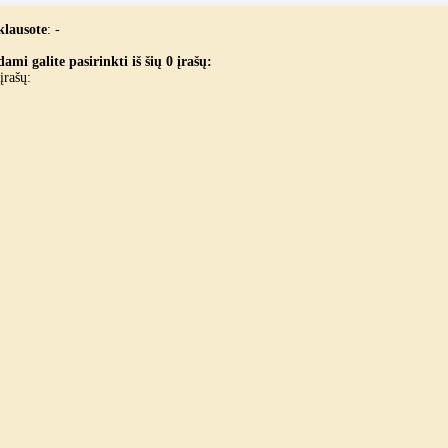
klausote
:
-
ami galite pasirinkti iš šių 0 įrašų:
įrašų: