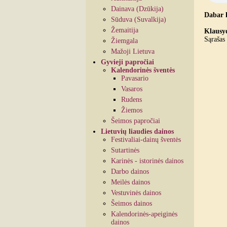
Dainava (Dzūkija)
Dabar 
Sūduva (Suvalkija)
Žemaitija
Klausyd
Sąrašas 
Žiemgala
Mažoji Lietuva
Gyvieji papročiai
Kalendorinės šventės
Pavasario
Vasaros
Rudens
Žiemos
Šeimos papročiai
Lietuvių liaudies dainos
Festivaliai-dainų šventės
Sutartinės
Karinės - istorinės dainos
Darbo dainos
Meilės dainos
Vestuvinės dainos
Šeimos dainos
Kalendorinės-apeiginės
dainos