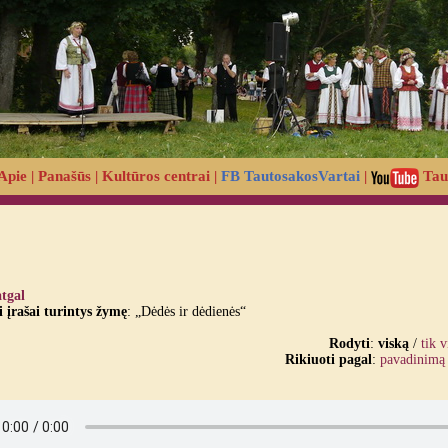
Apie
|
Panašūs
|
Kultūros centrai
|
FB TautosakosVartai
|
Tau
atgal
įrašai turintys žymę
: „Dėdės ir dėdienės“
Rodyti
:
viską
/
tik 
Rikiuoti pagal
:
pavadinimą