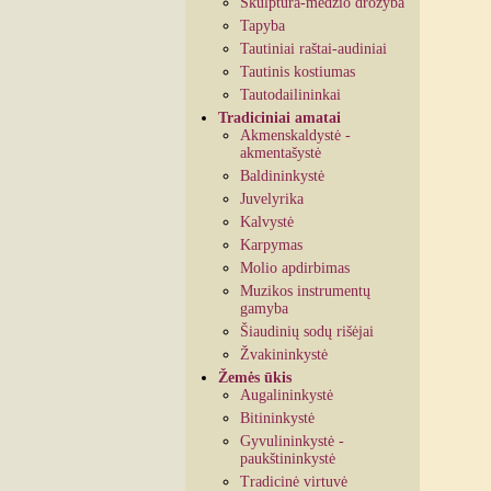
Skulptūra-medžio drožyba
Tapyba
Tautiniai raštai-audiniai
Tautinis kostiumas
Tautodailininkai
Tradiciniai amatai
Akmenskaldystė -
akmentašystė
Baldininkystė
Juvelyrika
Kalvystė
Karpymas
Molio apdirbimas
Muzikos instrumentų
gamyba
Šiaudinių sodų rišėjai
Žvakininkystė
Žemės ūkis
Augalininkystė
Bitininkystė
Gyvulininkystė -
paukštininkystė
Tradicinė virtuvė