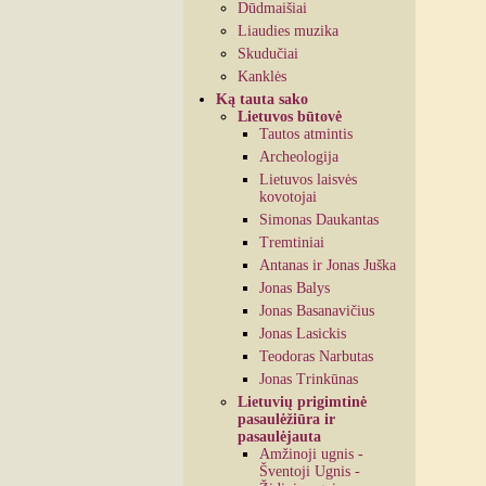
Dūdmaišiai
Liaudies muzika
Skudučiai
Kanklės
Ką tauta sako
Lietuvos būtovė
Tautos atmintis
Archeologija
Lietuvos laisvės
kovotojai
Simonas Daukantas
Tremtiniai
Antanas ir Jonas Juška
Jonas Balys
Jonas Basanavičius
Jonas Lasickis
Teodoras Narbutas
Jonas Trinkūnas
Lietuvių prigimtinė
pasaulėžiūra ir
pasaulėjauta
Amžinoji ugnis -
Šventoji Ugnis -