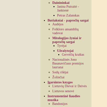
Dainininkai
Janina Putraitė -
Jankienė
Petras Zalanskas
Butšakniai - papročių sargai
Audėjos
Folkloro ansamblių
vadovai
Mitologijos žyniai ir
papročių sargai
Tyrėjai
Užrašytojai
Gervėčių kraštas
Nacionalinės Jono
Basanavičiaus premijos
lauriatai
Sodų rišėjai
Žolinčiai
Įgarsintos knygos
Lietuvių Dievai ir Deivės
Lietuvos senovė
Instrumentinė liaudies
muzika
Bandonijos