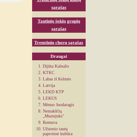
sąrašas
Tautinių šokių grupių
sąrašas
Tremtinių chorų sąrašas
Draugai
Dijūta Kalnalis
KTKC
Labas iš Kelmės
Latvija
LEKD KTP
LEKUS
Mėnuo Juodaragis
Nemakščių
„Muziejuks“
Romuva
Užsienio tautų
paprotinė kultūra