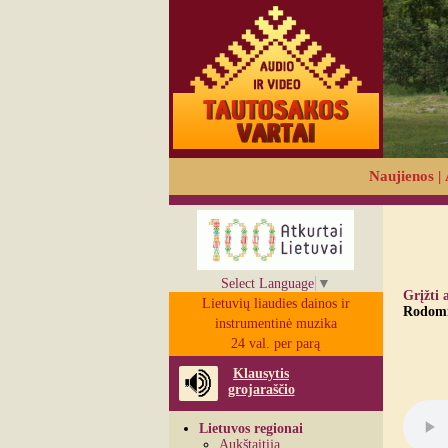
Naujienos
|
Select Language
▼
Grįžti 
Lietuvių liaudies dainos ir
Rodomi 
instrumentinė muzika
24 val. per parą
Klausytis
grojaraščio
Lietuvos regionai
Aukštaitija