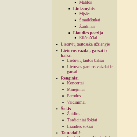
Maldos
Linksmybės
Mįslės
Šmaikštukai
Žaidimai
Liaudies poezija
Eilėraščiai
Lietuvių tautosaka užsienyje
Lietuvos vazdai, garsai ir
balsai
Lietuvių tautos balsai
Lietuvos gamtos vaizdai ir
garsai
Renginiai
Koncertai
Minėjimai
Parodos
Vaidinimai
Šokis
Žaidimai
Tradiciniai šokiai
Liaudies šokiai
Tautodailė