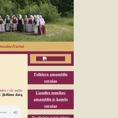
tosakosVartai
Folkloro ansamblių
sąrašas
video
/
tik audio
Liaudies muzikos
/
įkėlimo datą
ansamblių ir kapelų
sąrašas
Tradicinių šokių klubų