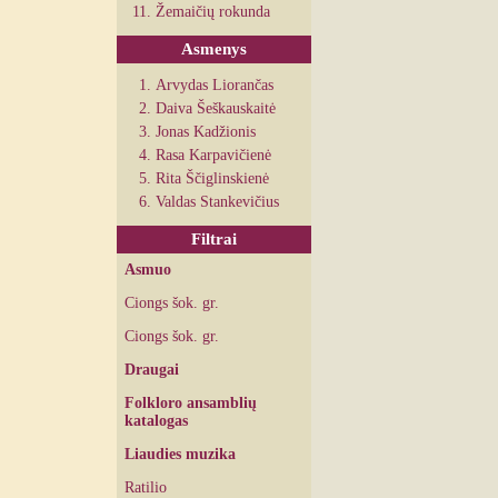
Žemaičių rokunda
Asmenys
Arvydas Liorančas
Daiva Šeškauskaitė
Jonas Kadžionis
Rasa Karpavičienė
Rita Ščiglinskienė
Valdas Stankevičius
Filtrai
Asmuo
Ciongs šok. gr.
Ciongs šok. gr.
Draugai
Folkloro ansamblių
katalogas
Liaudies muzika
Ratilio