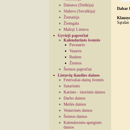
Dainava (Dzūkija)
Dabar 
Sūduva (Suvalkija)
Žemaitija
Klausyd
Sąrašas 
Žiemgala
Mažoji Lietuva
Gyvieji papročiai
Kalendorinės šventės
Pavasario
Vasaros
Rudens
Žiemos
Šeimos papročiai
Lietuvių liaudies dainos
Festivaliai-dainų šventės
Sutartinės
Karinės - istorinės dainos
Darbo dainos
Meilės dainos
Vestuvinės dainos
Šeimos dainos
Kalendorinės-apeiginės
dainos