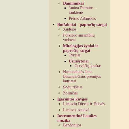
Dainininkai
Janina Putraitė -
Jankienė
Petras Zalanskas
Butšakniai - papročių sargai
Audėjos
Folkloro ansamblių
vadovai
Mitologijos žyniai ir
papročių sargai
Tyrėjai
Užrašytojai
Gervėčių kraštas
Nacionalinės Jono
Basanavičiaus premijos
lauriatai
Sodų rišėjai
Žolinčiai
Įgarsintos knygos
Lietuvių Dievai ir Deivės
Lietuvos senovė
Instrumentinė liaudies
muzika
Bandonijos