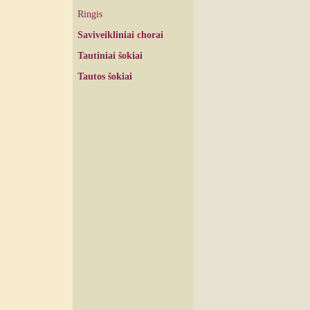
Ringis
Saviveikliniai chorai
Tautiniai šokiai
Tautos šokiai