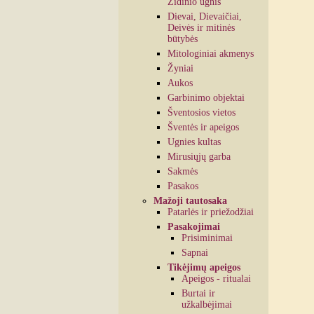
Židinio ugnis
Dievai, Dievaičiai,
Deivės ir mitinės
būtybės
Mitologiniai akmenys
Žyniai
Aukos
Garbinimo objektai
Šventosios vietos
Šventės ir apeigos
Ugnies kultas
Mirusiųjų garba
Sakmės
Pasakos
Mažoji tautosaka
Patarlės ir priežodžiai
Pasakojimai
Prisiminimai
Sapnai
Tikėjimų apeigos
Apeigos - ritualai
Burtai ir
užkalbėjimai