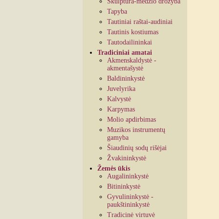
Skulptūra-medžio drožyba
Tapyba
Tautiniai raštai-audiniai
Tautinis kostiumas
Tautodailininkai
Tradiciniai amatai
Akmenskaldystė -
akmentašystė
Baldininkystė
Juvelyrika
Kalvystė
Karpymas
Molio apdirbimas
Muzikos instrumentų
gamyba
Šiaudinių sodų rišėjai
Žvakininkystė
Žemės ūkis
Augalininkystė
Bitininkystė
Gyvulininkystė -
paukštininkystė
Tradicinė virtuvė