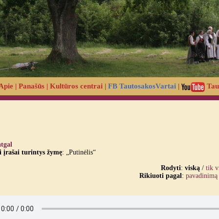
Apie
|
Panašūs
|
Kultūros centrai
|
FB TautosakosVartai
|
Tau
atgal
įrašai turintys žymę
: „Putinėlis“
Rodyti
:
viską
/
tik 
Rikiuoti pagal
:
pavadinimą