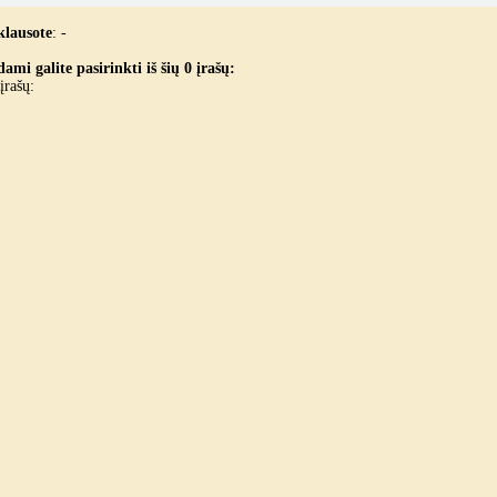
klausote
:
-
ami galite pasirinkti iš šių 0 įrašų:
įrašų: