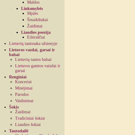
Maldos
Linksmybės
Mįslės
Šmaikštukai
Žaidimai
Liaudies poezija
Eilėraščiai
Lietuvių tautosaka užsienyje
Lietuvos vazdai, garsai ir
balsai
Lietuvių tautos balsai
Lietuvos gamtos vaizdai ir
garsai
Renginiai
Koncertai
Minėjimai
Parodos
Vaidinimai
Šokis
Žaidimai
Tradiciniai šokiai
Liaudies šokiai
Tautodailė