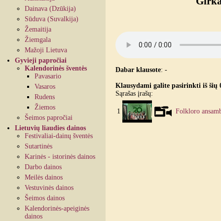
Girka
Dainava (Dzūkija)
Sūduva (Suvalkija)
Žemaitija
Žiemgala
Mažoji Lietuva
Gyvieji papročiai
Kalendorinės šventės
Dabar klausote
:
-
Pavasario
Klausydami galite pasirinkti iš šių 
Vasaros
Sąrašas įrašų:
Rudens
Žiemos
1
Folkloro ansamb
Šeimos papročiai
Lietuvių liaudies dainos
Festivaliai-dainų šventės
Sutartinės
Karinės - istorinės dainos
Darbo dainos
Meilės dainos
Vestuvinės dainos
Šeimos dainos
Kalendorinės-apeiginės
dainos