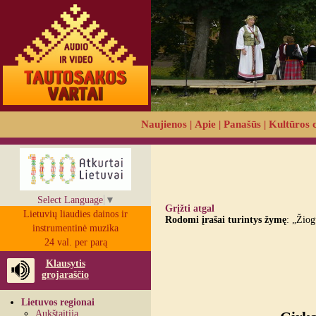
Naujienos
|
Apie
|
Panašūs
|
Kultūros 
Select Language
▼
Grįžti atgal
Lietuvių liaudies dainos ir
Rodomi įrašai turintys žymę
: „Žiog
instrumentinė muzika
24 val. per parą
Klausytis
grojaraščio
Lietuvos regionai
Aukštaitija