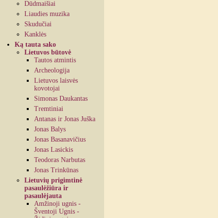
Dūdmaišiai
Liaudies muzika
Skudučiai
Kanklės
Ką tauta sako
Lietuvos būtovė
Tautos atmintis
Archeologija
Lietuvos laisvės
kovotojai
Simonas Daukantas
Tremtiniai
Antanas ir Jonas Juška
Jonas Balys
Jonas Basanavičius
Jonas Lasickis
Teodoras Narbutas
Jonas Trinkūnas
Lietuvių prigimtinė
pasaulėžiūra ir
pasaulėjauta
Amžinoji ugnis -
Šventoji Ugnis -