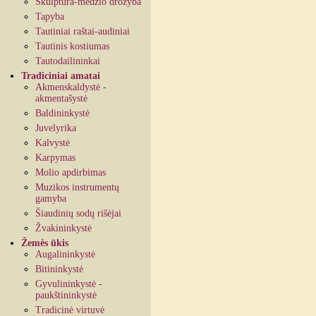
Skulptūra-medžio drožyba
Tapyba
Tautiniai raštai-audiniai
Tautinis kostiumas
Tautodailininkai
Tradiciniai amatai
Akmenskaldystė -
akmentašystė
Baldininkystė
Juvelyrika
Kalvystė
Karpymas
Molio apdirbimas
Muzikos instrumentų
gamyba
Šiaudinių sodų rišėjai
Žvakininkystė
Žemės ūkis
Augalininkystė
Bitininkystė
Gyvulininkystė -
paukštininkystė
Tradicinė virtuvė