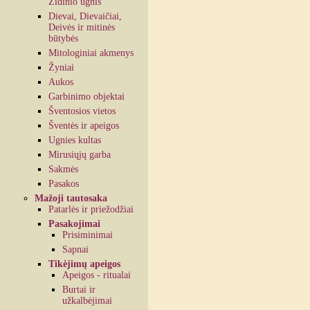
Židinio ugnis
Dievai, Dievaičiai,
Deivės ir mitinės
būtybės
Mitologiniai akmenys
Žyniai
Aukos
Garbinimo objektai
Šventosios vietos
Šventės ir apeigos
Ugnies kultas
Mirusiųjų garba
Sakmės
Pasakos
Mažoji tautosaka
Patarlės ir priežodžiai
Pasakojimai
Prisiminimai
Sapnai
Tikėjimų apeigos
Apeigos - ritualai
Burtai ir
užkalbėjimai