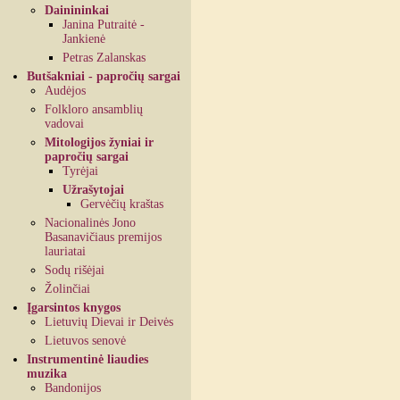
Dainininkai
Janina Putraitė -
Jankienė
Petras Zalanskas
Butšakniai - papročių sargai
Audėjos
Folkloro ansamblių
vadovai
Mitologijos žyniai ir
papročių sargai
Tyrėjai
Užrašytojai
Gervėčių kraštas
Nacionalinės Jono
Basanavičiaus premijos
lauriatai
Sodų rišėjai
Žolinčiai
Įgarsintos knygos
Lietuvių Dievai ir Deivės
Lietuvos senovė
Instrumentinė liaudies
muzika
Bandonijos