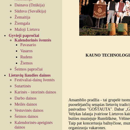
Dainava (Dzūkija)
Sūduva (Suvalkija)
Žemaitija
Žiemgala
Mažoji Lietuva
Gyvieji papročiai
Kalendorinės šventės
Pavasario
Vasaros
KAUNO TECHNOLOGIJ
Rudens
Žiemos
Ansam
Šeimos papročiai
Lietuvių liaudies dainos
Festivaliai-dainų šventės
Sutartinės
Karinės - istorinės dainos
Darbo dainos
Ansamblio pradžia - tai grupelė tuom
Meilės dainos
puoselėjančių senąsias lietuvių tradici
pasivadino "GOŠTAUTA". Dabar „GOŠ
Vestuvinės dainos
Velykas lalauja įvairiose Lietuvos ka
Šeimos dainos
buities muziejuje Rumšiškėse, Vėlines
Kalendorinės-apeiginės
Taip pat koncertuoja bažnyčiose, muzi
dainos
organizuoja vakarones.