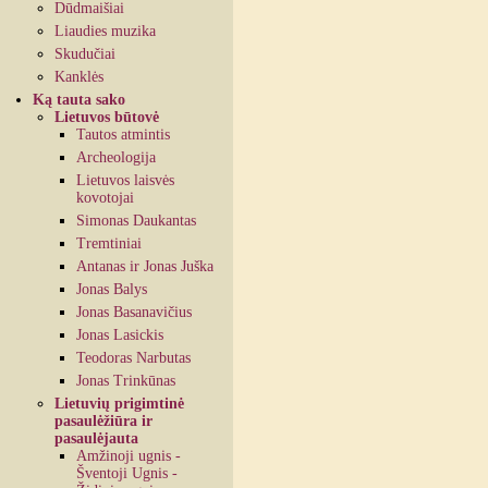
Dūdmaišiai
Liaudies muzika
Skudučiai
Kanklės
Ką tauta sako
Lietuvos būtovė
Tautos atmintis
Archeologija
Lietuvos laisvės
kovotojai
Simonas Daukantas
Tremtiniai
Antanas ir Jonas Juška
Jonas Balys
Jonas Basanavičius
Jonas Lasickis
Teodoras Narbutas
Jonas Trinkūnas
Lietuvių prigimtinė
pasaulėžiūra ir
pasaulėjauta
Amžinoji ugnis -
Šventoji Ugnis -