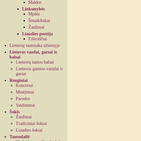
Maldos
Linksmybės
Mįslės
Šmaikštukai
Žaidimai
Liaudies poezija
Eilėraščiai
Lietuvių tautosaka užsienyje
Lietuvos vazdai, garsai ir
balsai
Lietuvių tautos balsai
Lietuvos gamtos vaizdai ir
garsai
Renginiai
Koncertai
Minėjimai
Parodos
Vaidinimai
Šokis
Žaidimai
Tradiciniai šokiai
Liaudies šokiai
Tautodailė