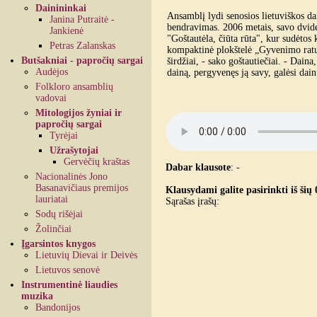
Dainininkai
Ansamblį lydi senosios lietuviškos da
Janina Putraitė -
bendravimas. 2006 metais, savo dvi
Jankienė
"Goštautėla, čiūta rūta", kur sudėtos 
Petras Zalanskas
kompaktinė plokštelė „Gyvenimo ratu
Butšakniai - papročių sargai
širdžiai, - sako goštautiečiai. - Dain
Audėjos
dainą, pergyvenęs ją savy, galėsi dai
Folkloro ansamblių
vadovai
Mitologijos žyniai ir
papročių sargai
Tyrėjai
Užrašytojai
Gervėčių kraštas
Dabar klausote
:
-
Nacionalinės Jono
Basanavičiaus premijos
Klausydami galite pasirinkti iš šių 
lauriatai
Sąrašas įrašų:
Sodų rišėjai
Žolinčiai
Įgarsintos knygos
Lietuvių Dievai ir Deivės
Lietuvos senovė
Instrumentinė liaudies
muzika
Bandonijos