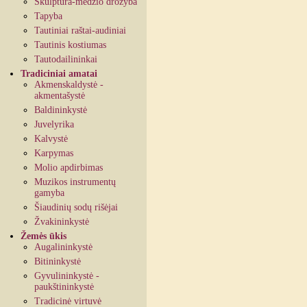
Skulptūra-medžio drožyba
Tapyba
Tautiniai raštai-audiniai
Tautinis kostiumas
Tautodailininkai
Tradiciniai amatai
Akmenskaldystė -
akmentašystė
Baldininkystė
Juvelyrika
Kalvystė
Karpymas
Molio apdirbimas
Muzikos instrumentų
gamyba
Šiaudinių sodų rišėjai
Žvakininkystė
Žemės ūkis
Augalininkystė
Bitininkystė
Gyvulininkystė -
paukštininkystė
Tradicinė virtuvė