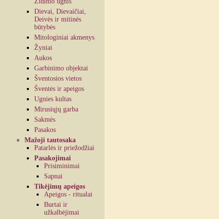
Židinio ugnis
Dievai, Dievaičiai,
Deivės ir mitinės
būtybės
Mitologiniai akmenys
Žyniai
Aukos
Garbinimo objektai
Šventosios vietos
Šventės ir apeigos
Ugnies kultas
Mirusiųjų garba
Sakmės
Pasakos
Mažoji tautosaka
Patarlės ir priežodžiai
Pasakojimai
Prisiminimai
Sapnai
Tikėjimų apeigos
Apeigos - ritualai
Burtai ir
užkalbėjimai