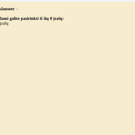
klausote
:
-
ami galite pasirinkti iš šių 0 įrašų:
įrašų: