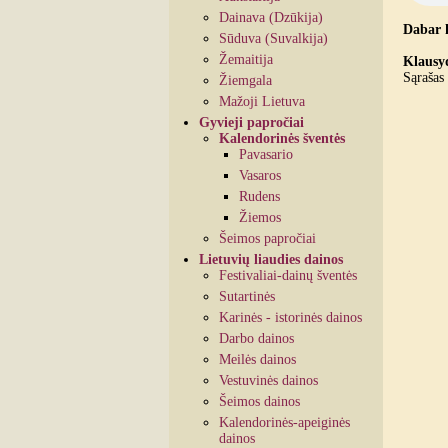
Dainava (Dzūkija)
Dabar 
Sūduva (Suvalkija)
Žemaitija
Klausyd
Sąrašas 
Žiemgala
Mažoji Lietuva
Gyvieji papročiai
Kalendorinės šventės
Pavasario
Vasaros
Rudens
Žiemos
Šeimos papročiai
Lietuvių liaudies dainos
Festivaliai-dainų šventės
Sutartinės
Karinės - istorinės dainos
Darbo dainos
Meilės dainos
Vestuvinės dainos
Šeimos dainos
Kalendorinės-apeiginės
dainos