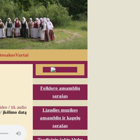
tosakosVartai
Folkloro ansamblių
sąrašas
video
/
tik audio
Liaudies muzikos
/
įkėlimo datą
ansamblių ir kapelų
sąrašas
Tradicinių šokių klubų