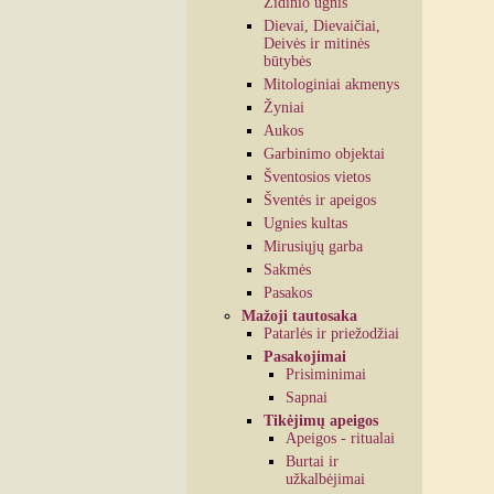
Židinio ugnis
Dievai, Dievaičiai,
Deivės ir mitinės
būtybės
Mitologiniai akmenys
Žyniai
Aukos
Garbinimo objektai
Šventosios vietos
Šventės ir apeigos
Ugnies kultas
Mirusiųjų garba
Sakmės
Pasakos
Mažoji tautosaka
Patarlės ir priežodžiai
Pasakojimai
Prisiminimai
Sapnai
Tikėjimų apeigos
Apeigos - ritualai
Burtai ir
užkalbėjimai