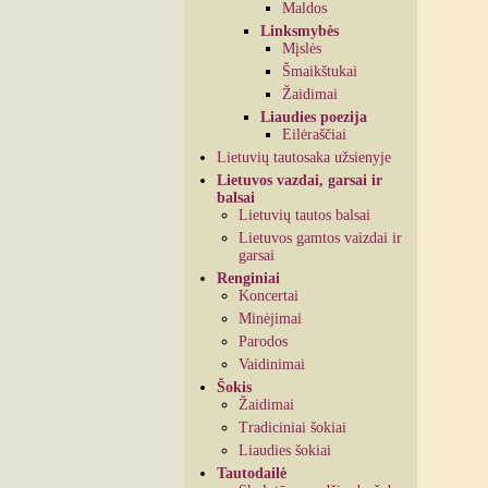
Maldos
Linksmybės
Mįslės
Šmaikštukai
Žaidimai
Liaudies poezija
Eilėraščiai
Lietuvių tautosaka užsienyje
Lietuvos vazdai, garsai ir
balsai
Lietuvių tautos balsai
Lietuvos gamtos vaizdai ir
garsai
Renginiai
Koncertai
Minėjimai
Parodos
Vaidinimai
Šokis
Žaidimai
Tradiciniai šokiai
Liaudies šokiai
Tautodailė