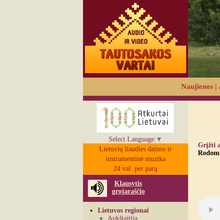
Naujienos
|
Select Language
▼
Grįžti 
Lietuvių liaudies dainos ir
Rodomi 
instrumentinė muzika
24 val. per parą
Klausytis
grojaraščio
Lietuvos regionai
Aukštaitija