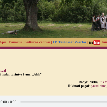
Apie
|
Panašūs
|
Kultūros centrai
|
FB TautosakosVartai
|
Tau
atgal
įrašai turintys žymę
: „Alda“
Rodyti
:
viską
/
tik 
Rikiuoti pagal
:
pavadinimą