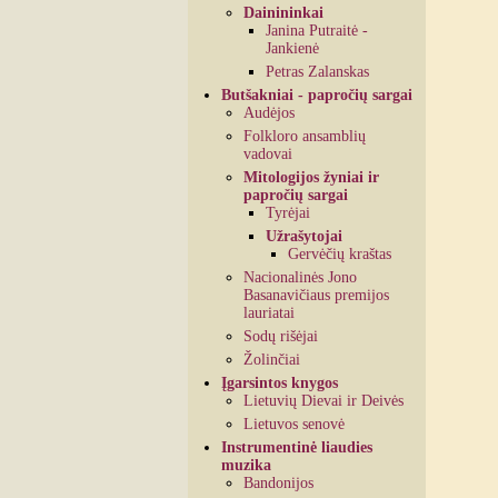
Dainininkai
Janina Putraitė -
Jankienė
Petras Zalanskas
Butšakniai - papročių sargai
Audėjos
Folkloro ansamblių
vadovai
Mitologijos žyniai ir
papročių sargai
Tyrėjai
Užrašytojai
Gervėčių kraštas
Nacionalinės Jono
Basanavičiaus premijos
lauriatai
Sodų rišėjai
Žolinčiai
Įgarsintos knygos
Lietuvių Dievai ir Deivės
Lietuvos senovė
Instrumentinė liaudies
muzika
Bandonijos