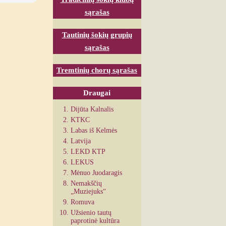
sąrašas
Tautinių šokių grupių
sąrašas
Tremtinių chorų sąrašas
Draugai
Dijūta Kalnalis
KTKC
Labas iš Kelmės
Latvija
LEKD KTP
LEKUS
Mėnuo Juodaragis
Nemakščių
„Muziejuks“
Romuva
Užsienio tautų
paprotinė kultūra