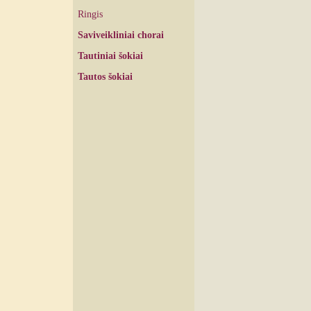
Ringis
Saviveikliniai chorai
Tautiniai šokiai
Tautos šokiai