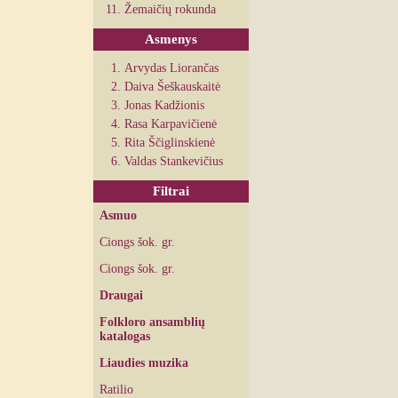
Žemaičių rokunda
Asmenys
Arvydas Liorančas
Daiva Šeškauskaitė
Jonas Kadžionis
Rasa Karpavičienė
Rita Ščiglinskienė
Valdas Stankevičius
Filtrai
Asmuo
Ciongs šok. gr.
Ciongs šok. gr.
Draugai
Folkloro ansamblių
katalogas
Liaudies muzika
Ratilio