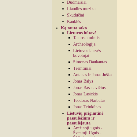
Dūdmaišiai
Liaudies muzika
Skudučiai
Kanklės
Ką tauta sako
Lietuvos būtovė
Tautos atmintis
Archeologija
Lietuvos laisvės
kovotojai
Simonas Daukantas
Tremtiniai
Antanas ir Jonas Juška
Jonas Balys
Jonas Basanavičius
Jonas Lasickis
Teodoras Narbutas
Jonas Trinkūnas
Lietuvių prigimtinė
pasaulėžiūra ir
pasaulėjauta
Amžinoji ugnis -
Šventoji Ugnis -