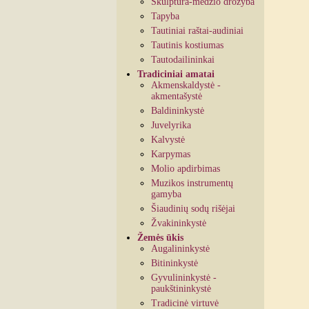
Skulptūra-medžio drožyba
Tapyba
Tautiniai raštai-audiniai
Tautinis kostiumas
Tautodailininkai
Tradiciniai amatai
Akmenskaldystė -
akmentašystė
Baldininkystė
Juvelyrika
Kalvystė
Karpymas
Molio apdirbimas
Muzikos instrumentų
gamyba
Šiaudinių sodų rišėjai
Žvakininkystė
Žemės ūkis
Augalininkystė
Bitininkystė
Gyvulininkystė -
paukštininkystė
Tradicinė virtuvė