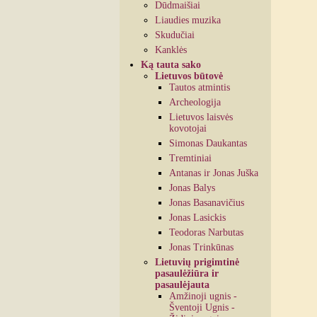
Dūdmaišiai
Liaudies muzika
Skudučiai
Kanklės
Ką tauta sako
Lietuvos būtovė
Tautos atmintis
Archeologija
Lietuvos laisvės
kovotojai
Simonas Daukantas
Tremtiniai
Antanas ir Jonas Juška
Jonas Balys
Jonas Basanavičius
Jonas Lasickis
Teodoras Narbutas
Jonas Trinkūnas
Lietuvių prigimtinė
pasaulėžiūra ir
pasaulėjauta
Amžinoji ugnis -
Šventoji Ugnis -