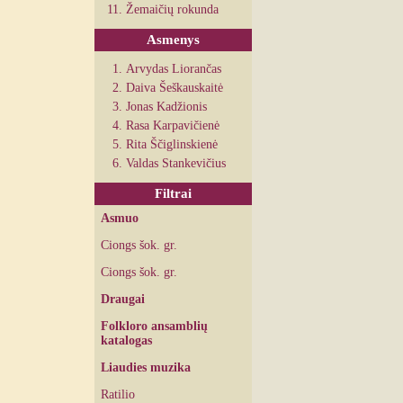
Žemaičių rokunda
Asmenys
Arvydas Liorančas
Daiva Šeškauskaitė
Jonas Kadžionis
Rasa Karpavičienė
Rita Ščiglinskienė
Valdas Stankevičius
Filtrai
Asmuo
Ciongs šok. gr.
Ciongs šok. gr.
Draugai
Folkloro ansamblių
katalogas
Liaudies muzika
Ratilio