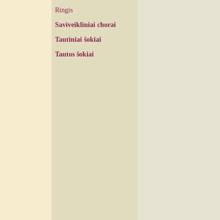
Ringis
Saviveikliniai chorai
Tautiniai šokiai
Tautos šokiai