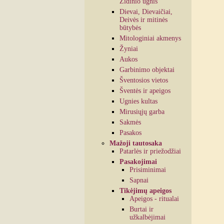
Židinio ugnis
Dievai, Dievaičiai,
Deivės ir mitinės
būtybės
Mitologiniai akmenys
Žyniai
Aukos
Garbinimo objektai
Šventosios vietos
Šventės ir apeigos
Ugnies kultas
Mirusiųjų garba
Sakmės
Pasakos
Mažoji tautosaka
Patarlės ir priežodžiai
Pasakojimai
Prisiminimai
Sapnai
Tikėjimų apeigos
Apeigos - ritualai
Burtai ir
užkalbėjimai