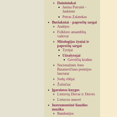
Dainininkai
Janina Putraitė -
Jankienė
Petras Zalanskas
Butšakniai - papročių sargai
Audėjos
Folkloro ansamblių
vadovai
Mitologijos žyniai ir
papročių sargai
Tyrėjai
Užrašytojai
Gervėčių kraštas
Nacionalinės Jono
Basanavičiaus premijos
lauriatai
Sodų rišėjai
Žolinčiai
Įgarsintos knygos
Lietuvių Dievai ir Deivės
Lietuvos senovė
Instrumentinė liaudies
muzika
Bandonijos