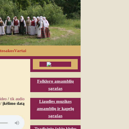
tosakosVartai
Folkloro ansamblių
sąrašas
video
/
tik audio
Liaudies muzikos
/
įkėlimo datą
ansamblių ir kapelų
sąrašas
Tradicinių šokių klubų