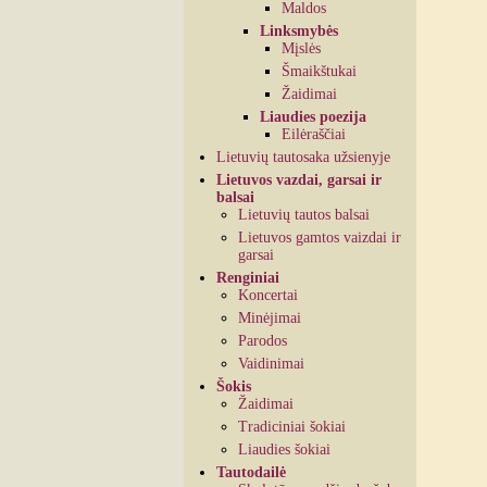
Maldos
Linksmybės
Mįslės
Šmaikštukai
Žaidimai
Liaudies poezija
Eilėraščiai
Lietuvių tautosaka užsienyje
Lietuvos vazdai, garsai ir
balsai
Lietuvių tautos balsai
Lietuvos gamtos vaizdai ir
garsai
Renginiai
Koncertai
Minėjimai
Parodos
Vaidinimai
Šokis
Žaidimai
Tradiciniai šokiai
Liaudies šokiai
Tautodailė