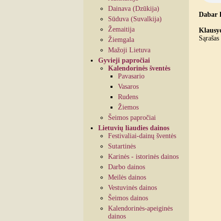
Dainava (Dzūkija)
Dabar 
Sūduva (Suvalkija)
Žemaitija
Klausyd
Sąrašas 
Žiemgala
Mažoji Lietuva
Gyvieji papročiai
Kalendorinės šventės
Pavasario
Vasaros
Rudens
Žiemos
Šeimos papročiai
Lietuvių liaudies dainos
Festivaliai-dainų šventės
Sutartinės
Karinės - istorinės dainos
Darbo dainos
Meilės dainos
Vestuvinės dainos
Šeimos dainos
Kalendorinės-apeiginės
dainos