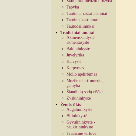
Skulptūra-medžio drožyba
Tapyba
Tautiniai raštai-audiniai
Tautinis kostiumas
Tautodailininkai
Tradiciniai amatai
Akmenskaldystė -
akmentašystė
Baldininkystė
Juvelyrika
Kalvystė
Karpymas
Molio apdirbimas
Muzikos instrumentų
gamyba
Šiaudinių sodų rišėjai
Žvakininkystė
Žemės ūkis
Augalininkystė
Bitininkystė
Gyvulininkystė -
paukštininkystė
Tradicinė virtuvė