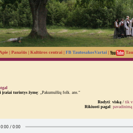
Apie
|
Panašūs
|
Kultūros centrai
|
FB TautosakosVartai
|
Tau
atgal
įrašai turintys žymę
: „Pakumulšių folk. ans.“
Rodyti
:
viską
/
tik 
Rikiuoti pagal
:
pavadinimą