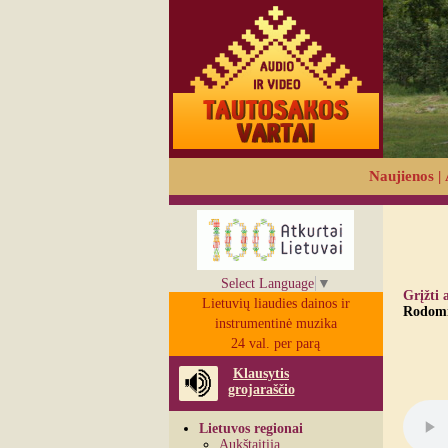
Naujienos
|
Select Language
▼
Grįžti 
Lietuvių liaudies dainos ir
Rodomi 
instrumentinė muzika
24 val. per parą
Klausytis
grojaraščio
Lietuvos regionai
Aukštaitija