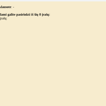
klausote
:
-
ami galite pasirinkti iš šių 0 įrašų:
įrašų: