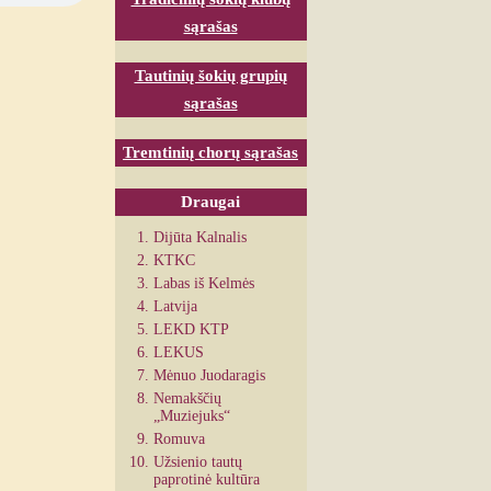
sąrašas
Tautinių šokių grupių
sąrašas
Tremtinių chorų sąrašas
Draugai
Dijūta Kalnalis
KTKC
Labas iš Kelmės
Latvija
LEKD KTP
LEKUS
Mėnuo Juodaragis
Nemakščių
„Muziejuks“
Romuva
Užsienio tautų
paprotinė kultūra