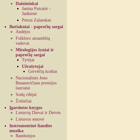
Dainininkai
Janina Putraitė -
Jankienė
Petras Zalanskas
Butšakniai - papročių sargai
Audėjos
Folkloro ansamblių
vadovai
Mitologijos žyniai ir
papročių sargai
Tyrėjai
Užrašytojai
Gervėčių kraštas
Nacionalinės Jono
Basanavičiaus premijos
lauriatai
Sodų rišėjai
Žolinčiai
Įgarsintos knygos
Lietuvių Dievai ir Deivės
Lietuvos senovė
Instrumentinė liaudies
muzika
Bandonijos