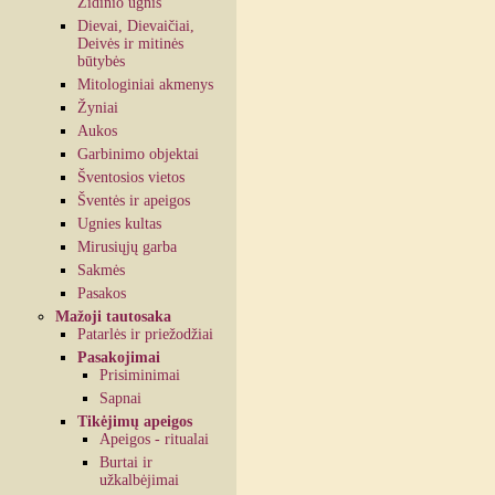
Židinio ugnis
Dievai, Dievaičiai,
Deivės ir mitinės
būtybės
Mitologiniai akmenys
Žyniai
Aukos
Garbinimo objektai
Šventosios vietos
Šventės ir apeigos
Ugnies kultas
Mirusiųjų garba
Sakmės
Pasakos
Mažoji tautosaka
Patarlės ir priežodžiai
Pasakojimai
Prisiminimai
Sapnai
Tikėjimų apeigos
Apeigos - ritualai
Burtai ir
užkalbėjimai