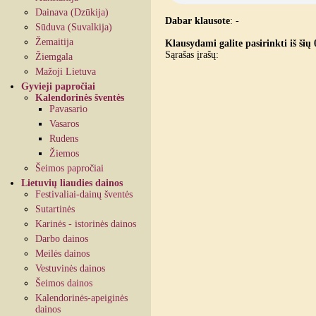
Dainava (Dzūkija)
Dabar klausote
:
-
Sūduva (Suvalkija)
Žemaitija
Klausydami galite pasirinkti iš šių 
Sąrašas įrašų:
Žiemgala
Mažoji Lietuva
Gyvieji papročiai
Kalendorinės šventės
Pavasario
Vasaros
Rudens
Žiemos
Šeimos papročiai
Lietuvių liaudies dainos
Festivaliai-dainų šventės
Sutartinės
Karinės - istorinės dainos
Darbo dainos
Meilės dainos
Vestuvinės dainos
Šeimos dainos
Kalendorinės-apeiginės
dainos