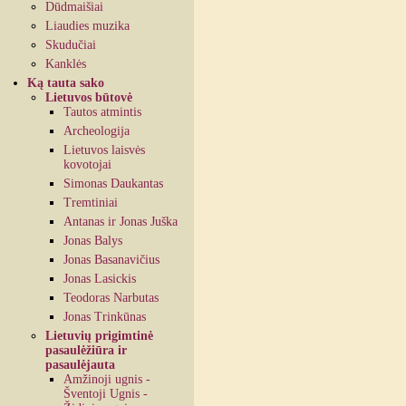
Dūdmaišiai
Liaudies muzika
Skudučiai
Kanklės
Ką tauta sako
Lietuvos būtovė
Tautos atmintis
Archeologija
Lietuvos laisvės
kovotojai
Simonas Daukantas
Tremtiniai
Antanas ir Jonas Juška
Jonas Balys
Jonas Basanavičius
Jonas Lasickis
Teodoras Narbutas
Jonas Trinkūnas
Lietuvių prigimtinė
pasaulėžiūra ir
pasaulėjauta
Amžinoji ugnis -
Šventoji Ugnis -