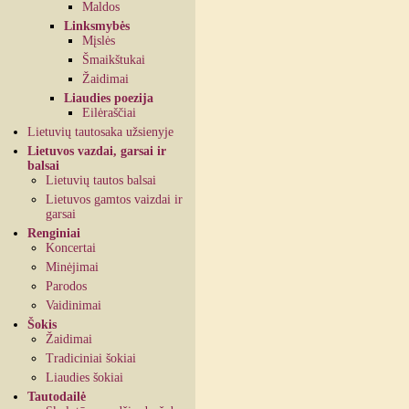
Maldos
Linksmybės
Mįslės
Šmaikštukai
Žaidimai
Liaudies poezija
Eilėraščiai
Lietuvių tautosaka užsienyje
Lietuvos vazdai, garsai ir
balsai
Lietuvių tautos balsai
Lietuvos gamtos vaizdai ir
garsai
Renginiai
Koncertai
Minėjimai
Parodos
Vaidinimai
Šokis
Žaidimai
Tradiciniai šokiai
Liaudies šokiai
Tautodailė