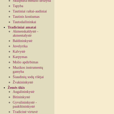
Skulptūra-medžio drožyba
Tapyba
Tautiniai raštai-audiniai
Tautinis kostiumas
Tautodailininkai
Tradiciniai amatai
Akmenskaldystė -
akmentašystė
Baldininkystė
Juvelyrika
Kalvystė
Karpymas
Molio apdirbimas
Muzikos instrumentų
gamyba
Šiaudinių sodų rišėjai
Žvakininkystė
Žemės ūkis
Augalininkystė
Bitininkystė
Gyvulininkystė -
paukštininkystė
Tradicinė virtuvė