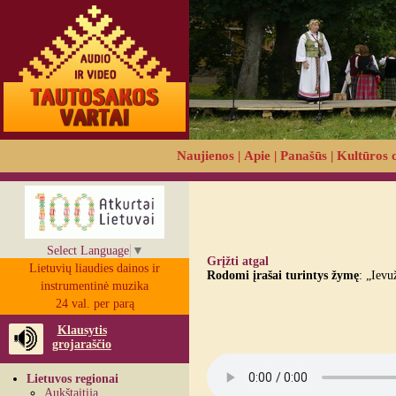
Naujienos
|
Apie
|
Panašūs
|
Kultūros 
Select Language
▼
Grįžti atgal
Lietuvių liaudies dainos ir
Rodomi įrašai turintys žymę
: „Ievu
instrumentinė muzika
24 val. per parą
Klausytis
grojaraščio
Lietuvos regionai
Aukštaitija