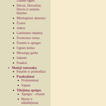
Židinio ugnis
Dievai, Dievaičiai,
Deivės ir mitinės
būtybės
Mitologiniai akmenys
Žyniai
Aukos
Garbinimo objektai
Šventosios vietos
Šventės ir apeigos
Ugnies kultas
Mirusiųjų garba
Sakmės
Pasakos
Mažoji tautosaka
Patarlės ir priežodžiai
Pasakojimai
Prisiminimai
Sapnai
Tikėjimų apeigos
Apeigos - ritualai
Burtai ir
užkalbėjimai