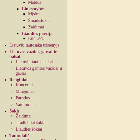
Maldos
Linksmybės
Mįslės
Šmaikštukai
Žaidimai
Liaudies poezija
Eilėraščiai
Lietuvių tautosaka užsienyje
Lietuvos vazdai, garsai ir
balsai
Lietuvių tautos balsai
Lietuvos gamtos vaizdai ir
garsai
Renginiai
Koncertai
Minėjimai
Parodos
Vaidinimai
Šokis
Žaidimai
Tradiciniai šokiai
Liaudies šokiai
Tautodailė