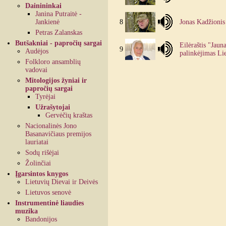
Dainininkai
Janina Putraitė -
Jankienė
8
Jonas Kadžionis e
Petras Zalanskas
Butšakniai - papročių sargai
Eilėraštis "Jaun
9
Audėjos
palinkėjimas Lie
Folkloro ansamblių
vadovai
Mitologijos žyniai ir
papročių sargai
Tyrėjai
Užrašytojai
Gervėčių kraštas
Nacionalinės Jono
Basanavičiaus premijos
lauriatai
Sodų rišėjai
Žolinčiai
Įgarsintos knygos
Lietuvių Dievai ir Deivės
Lietuvos senovė
Instrumentinė liaudies
muzika
Bandonijos