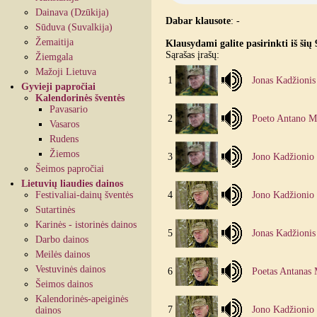
Dainava (Dzūkija)
Dabar klausote
:
-
Sūduva (Suvalkija)
Žemaitija
Klausydami galite pasirinkti iš šių 
Sąrašas įrašų:
Žiemgala
Mažoji Lietuva
1
Jonas Kadžionis 
Gyvieji papročiai
Kalendorinės šventės
Pavasario
2
Poeto Antano Mi
Vasaros
Rudens
Žiemos
3
Jono Kadžionio e
Šeimos papročiai
Lietuvių liaudies dainos
Festivaliai-dainų šventės
4
Jono Kadžionio 
Sutartinės
Karinės - istorinės dainos
5
Jonas Kadžionis 
Darbo dainos
Meilės dainos
Vestuvinės dainos
6
Poetas Antanas 
Šeimos dainos
Kalendorinės-apeiginės
7
Jono Kadžionio e
dainos