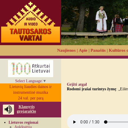
Naujienos
|
Apie
|
Panašūs
|
Kultūros 
Select Language
▼
Grįžti atgal
Lietuvių liaudies dainos ir
Rodomi įrašai turintys žymę
: „Eilė
instrumentinė muzika
24 val. per parą
Klausytis
grojaraščio
Lietuvos regionai
Aukštaitija