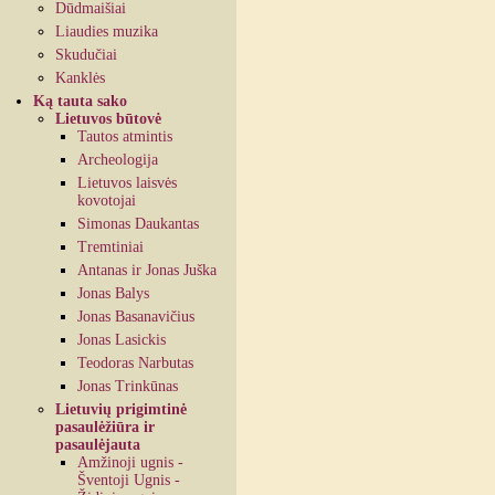
Dūdmaišiai
Liaudies muzika
Skudučiai
Kanklės
Ką tauta sako
Lietuvos būtovė
Tautos atmintis
Archeologija
Lietuvos laisvės
kovotojai
Simonas Daukantas
Tremtiniai
Antanas ir Jonas Juška
Jonas Balys
Jonas Basanavičius
Jonas Lasickis
Teodoras Narbutas
Jonas Trinkūnas
Lietuvių prigimtinė
pasaulėžiūra ir
pasaulėjauta
Amžinoji ugnis -
Šventoji Ugnis -