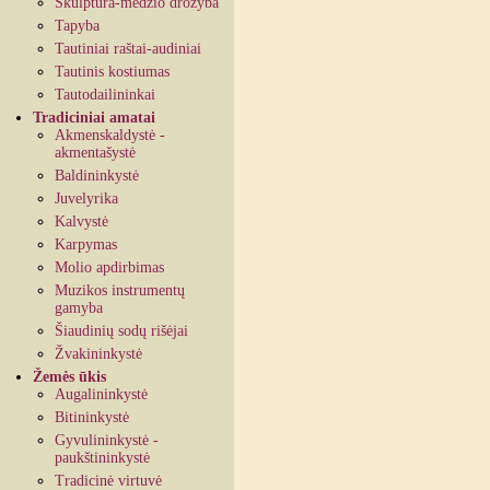
Skulptūra-medžio drožyba
Tapyba
Tautiniai raštai-audiniai
Tautinis kostiumas
Tautodailininkai
Tradiciniai amatai
Akmenskaldystė -
akmentašystė
Baldininkystė
Juvelyrika
Kalvystė
Karpymas
Molio apdirbimas
Muzikos instrumentų
gamyba
Šiaudinių sodų rišėjai
Žvakininkystė
Žemės ūkis
Augalininkystė
Bitininkystė
Gyvulininkystė -
paukštininkystė
Tradicinė virtuvė