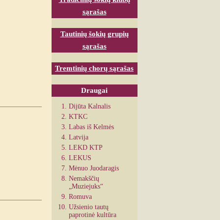
sąrašas
Tautinių šokių grupių
sąrašas
Tremtinių chorų sąrašas
Draugai
Dijūta Kalnalis
KTKC
Labas iš Kelmės
Latvija
LEKD KTP
LEKUS
Mėnuo Juodaragis
Nemakščių
„Muziejuks“
Romuva
Užsienio tautų
paprotinė kultūra