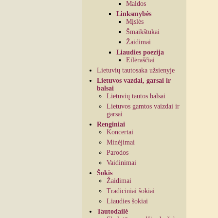
Maldos
Linksmybės
Mįslės
Šmaikštukai
Žaidimai
Liaudies poezija
Eilėraščiai
Lietuvių tautosaka užsienyje
Lietuvos vazdai, garsai ir
balsai
Lietuvių tautos balsai
Lietuvos gamtos vaizdai ir
garsai
Renginiai
Koncertai
Minėjimai
Parodos
Vaidinimai
Šokis
Žaidimai
Tradiciniai šokiai
Liaudies šokiai
Tautodailė