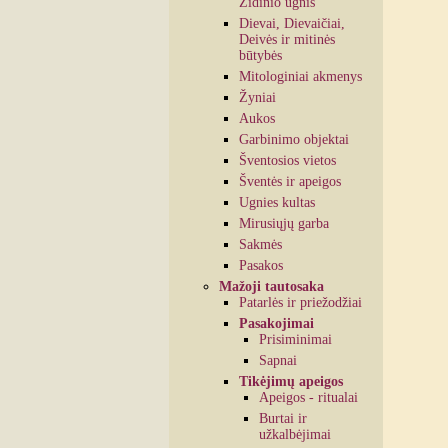
Židinio ugnis
Dievai, Dievaičiai,
Deivės ir mitinės
būtybės
Mitologiniai akmenys
Žyniai
Aukos
Garbinimo objektai
Šventosios vietos
Šventės ir apeigos
Ugnies kultas
Mirusiųjų garba
Sakmės
Pasakos
Mažoji tautosaka
Patarlės ir priežodžiai
Pasakojimai
Prisiminimai
Sapnai
Tikėjimų apeigos
Apeigos - ritualai
Burtai ir
užkalbėjimai