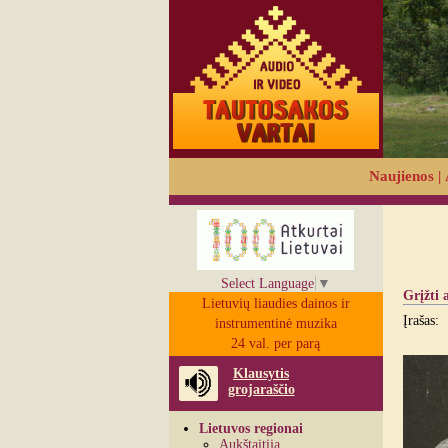
Naujienos
|
Select Language
▼
Grįžti 
Lietuvių liaudies dainos ir
Įrašas:
instrumentinė muzika
24 val. per parą
Klausytis
grojaraščio
Lietuvos regionai
Aukštaitija