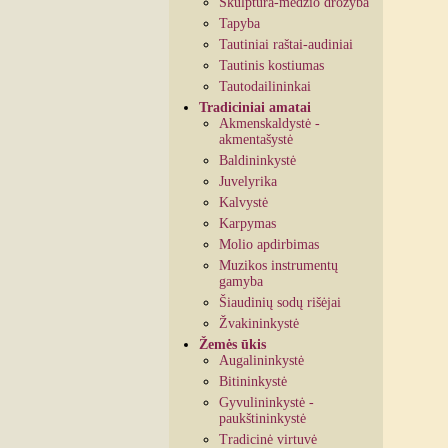
Skulptūra-medžio drožyba
Tapyba
Tautiniai raštai-audiniai
Tautinis kostiumas
Tautodailininkai
Tradiciniai amatai
Akmenskaldystė -
akmentašystė
Baldininkystė
Juvelyrika
Kalvystė
Karpymas
Molio apdirbimas
Muzikos instrumentų
gamyba
Šiaudinių sodų rišėjai
Žvakininkystė
Žemės ūkis
Augalininkystė
Bitininkystė
Gyvulininkystė -
paukštininkystė
Tradicinė virtuvė