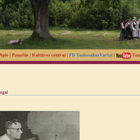
Apie
|
Panašūs
|
Kultūros centrai
|
FB TautosakosVartai
|
Tau
atgal