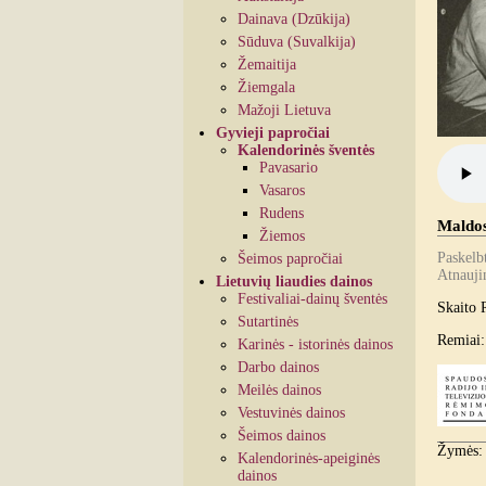
Dainava (Dzūkija)
Sūduva (Suvalkija)
Žemaitija
Žiemgala
Mažoji Lietuva
Gyvieji papročiai
Kalendorinės šventės
Pavasario
Vasaros
Rudens
Maldos 
Žiemos
Paskelb
Šeimos papročiai
Atnauji
Lietuvių liaudies dainos
Festivaliai-dainų šventės
Skaito 
Sutartinės
Remiai:
Karinės - istorinės dainos
Darbo dainos
Meilės dainos
Vestuvinės dainos
Šeimos dainos
Žymės
Kalendorinės-apeiginės
dainos