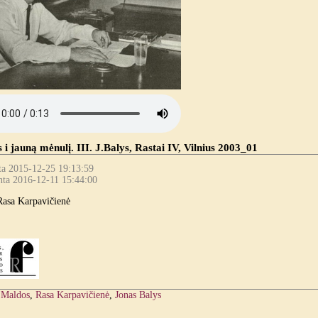
i jauną mėnulį. III. J.Balys, Rastai IV, Vilnius 2003_01
ta 2015-12-25 19:13:59
nta 2016-12-11 15:44:00
Rasa Karpavičienė
:
Maldos
,
Rasa Karpavičienė
,
Jonas Balys