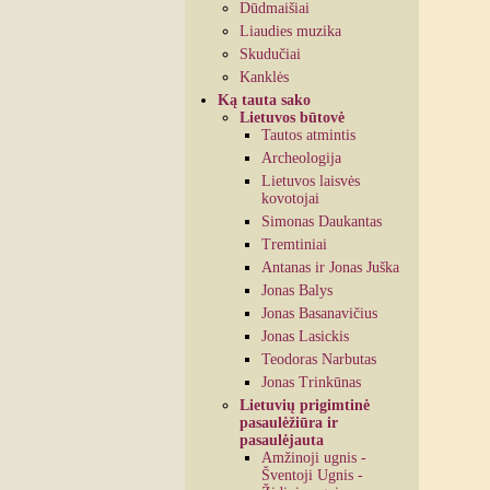
Dūdmaišiai
Liaudies muzika
Skudučiai
Kanklės
Ką tauta sako
Lietuvos būtovė
Tautos atmintis
Archeologija
Lietuvos laisvės
kovotojai
Simonas Daukantas
Tremtiniai
Antanas ir Jonas Juška
Jonas Balys
Jonas Basanavičius
Jonas Lasickis
Teodoras Narbutas
Jonas Trinkūnas
Lietuvių prigimtinė
pasaulėžiūra ir
pasaulėjauta
Amžinoji ugnis -
Šventoji Ugnis -