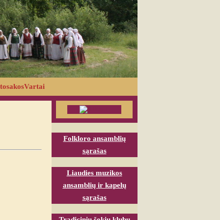
tosakosVartai
Folkloro ansamblių
sąrašas
Liaudies muzikos
ansamblių ir kapelų
sąrašas
Tradicinių šokių klubų