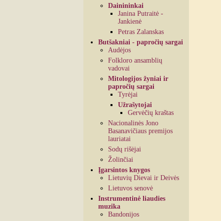
Dainininkai
Janina Putraitė -
Jankienė
Petras Zalanskas
Butšakniai - papročių sargai
Audėjos
Folkloro ansamblių
vadovai
Mitologijos žyniai ir
papročių sargai
Tyrėjai
Užrašytojai
Gervėčių kraštas
Nacionalinės Jono
Basanavičiaus premijos
lauriatai
Sodų rišėjai
Žolinčiai
Įgarsintos knygos
Lietuvių Dievai ir Deivės
Lietuvos senovė
Instrumentinė liaudies
muzika
Bandonijos