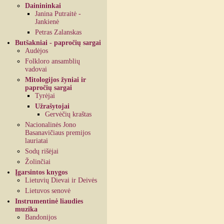
Dainininkai
Janina Putraitė -
Jankienė
Petras Zalanskas
Butšakniai - papročių sargai
Audėjos
Folkloro ansamblių
vadovai
Mitologijos žyniai ir
papročių sargai
Tyrėjai
Užrašytojai
Gervėčių kraštas
Nacionalinės Jono
Basanavičiaus premijos
lauriatai
Sodų rišėjai
Žolinčiai
Įgarsintos knygos
Lietuvių Dievai ir Deivės
Lietuvos senovė
Instrumentinė liaudies
muzika
Bandonijos