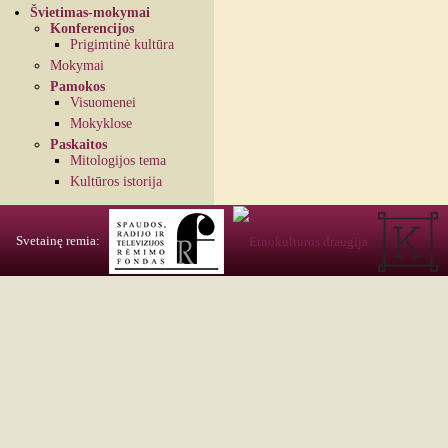
Švietimas-mokymai
Konferencijos
Prigimtinė kultūra
Mokymai
Pamokos
Visuomenei
Mokyklose
Paskaitos
Mitologijos tema
Kultūros istorija
Svetainę remia: