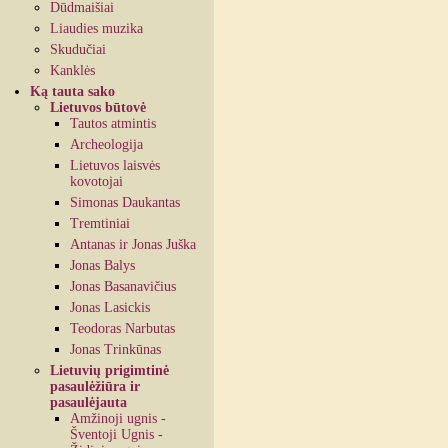
Dūdmaišiai
Liaudies muzika
Skudučiai
Kanklės
Ką tauta sako
Lietuvos būtovė
Tautos atmintis
Archeologija
Lietuvos laisvės
kovotojai
Simonas Daukantas
Tremtiniai
Antanas ir Jonas Juška
Jonas Balys
Jonas Basanavičius
Jonas Lasickis
Teodoras Narbutas
Jonas Trinkūnas
Lietuvių prigimtinė
pasaulėžiūra ir
pasaulėjauta
Amžinoji ugnis -
Šventoji Ugnis -