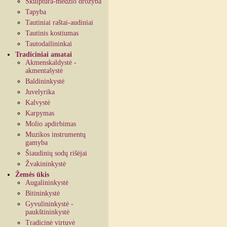
Skulptūra-medžio drožyba
Tapyba
Tautiniai raštai-audiniai
Tautinis kostiumas
Tautodailininkai
Tradiciniai amatai
Akmenskaldystė -
akmentašystė
Baldininkystė
Juvelyrika
Kalvystė
Karpymas
Molio apdirbimas
Muzikos instrumentų
gamyba
Šiaudinių sodų rišėjai
Žvakininkystė
Žemės ūkis
Augalininkystė
Bitininkystė
Gyvulininkystė -
paukštininkystė
Tradicinė virtuvė