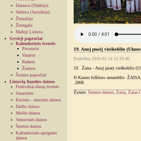
Dainava (Dzūkija)
Sūduva (Suvalkija)
Žemaitija
Žiemgala
Mažoji Lietuva
Gyvieji papročiai
Kalendorinės šventės
Pavasario
19. Anoj pusėj vieškelėlio (Ukmer
Vasaros
Paskelbta 2016-02-14 13:39:40
Rudens
19. Žaisa - Anoj pusėj vieškelėlio (U
Žiemos
Šeimos papročiai
Iš Kauno folkloro ansamblio ŽAISA k
Lietuvių liaudies dainos
2008.
Festivaliai-dainų šventės
Žymės:
Šeimos dainos
,
Žaisa
,
Žaisa 
Sutartinės
Karinės - istorinės dainos
Darbo dainos
Meilės dainos
Vestuvinės dainos
Šeimos dainos
Kalendorinės-apeiginės
dainos