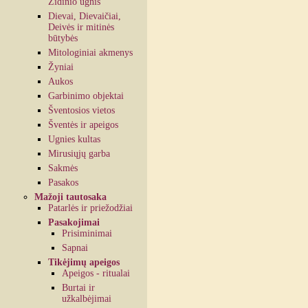
Židinio ugnis
Dievai, Dievaičiai,
Deivės ir mitinės
būtybės
Mitologiniai akmenys
Žyniai
Aukos
Garbinimo objektai
Šventosios vietos
Šventės ir apeigos
Ugnies kultas
Mirusiųjų garba
Sakmės
Pasakos
Mažoji tautosaka
Patarlės ir priežodžiai
Pasakojimai
Prisiminimai
Sapnai
Tikėjimų apeigos
Apeigos - ritualai
Burtai ir
užkalbėjimai