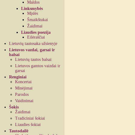
Maldos
Linksmybės
Mįslės
Šmaikštukai
Žaidimai
Liaudies poezija
Eilėraščiai
Lietuvių tautosaka užsienyje
Lietuvos vazdai, garsai ir
balsai
Lietuvių tautos balsai
Lietuvos gamtos vaizdai ir
garsai
Renginiai
Koncertai
Minėjimai
Parodos
Vaidinimai
Šokis
Žaidimai
Tradiciniai šokiai
Liaudies šokiai
Tautodailė