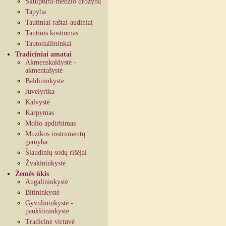
Skulptūra-medžio drožyba
Tapyba
Tautiniai raštai-audiniai
Tautinis kostiumas
Tautodailininkai
Tradiciniai amatai
Akmenskaldystė -
akmentašystė
Baldininkystė
Juvelyrika
Kalvystė
Karpymas
Molio apdirbimas
Muzikos instrumentų
gamyba
Šiaudinių sodų rišėjai
Žvakininkystė
Žemės ūkis
Augalininkystė
Bitininkystė
Gyvulininkystė -
paukštininkystė
Tradicinė virtuvė