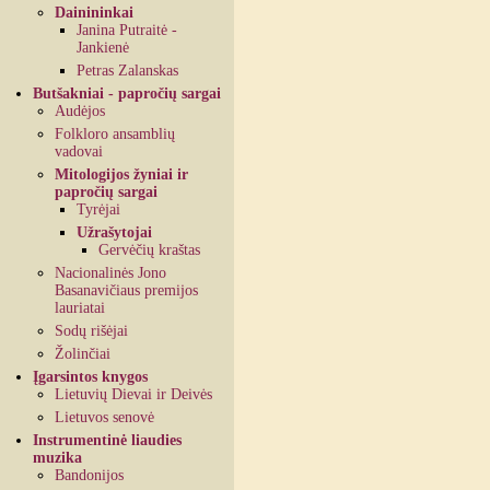
Dainininkai
Janina Putraitė -
Jankienė
Petras Zalanskas
Butšakniai - papročių sargai
Audėjos
Folkloro ansamblių
vadovai
Mitologijos žyniai ir
papročių sargai
Tyrėjai
Užrašytojai
Gervėčių kraštas
Nacionalinės Jono
Basanavičiaus premijos
lauriatai
Sodų rišėjai
Žolinčiai
Įgarsintos knygos
Lietuvių Dievai ir Deivės
Lietuvos senovė
Instrumentinė liaudies
muzika
Bandonijos