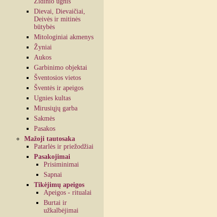
Židinio ugnis
Dievai, Dievaičiai,
Deivės ir mitinės
būtybės
Mitologiniai akmenys
Žyniai
Aukos
Garbinimo objektai
Šventosios vietos
Šventės ir apeigos
Ugnies kultas
Mirusiųjų garba
Sakmės
Pasakos
Mažoji tautosaka
Patarlės ir priežodžiai
Pasakojimai
Prisiminimai
Sapnai
Tikėjimų apeigos
Apeigos - ritualai
Burtai ir
užkalbėjimai