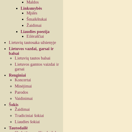
Maldos
Linksmybės
Mįslės
Šmaikštukai
Žaidimai
Liaudies poezija
Eilėraščiai
Lietuvių tautosaka užsienyje
Lietuvos vazdai, garsai ir
balsai
Lietuvių tautos balsai
Lietuvos gamtos vaizdai ir
garsai
Renginiai
Koncertai
Minėjimai
Parodos
Vaidinimai
Šokis
Žaidimai
Tradiciniai šokiai
Liaudies šokiai
Tautodailė