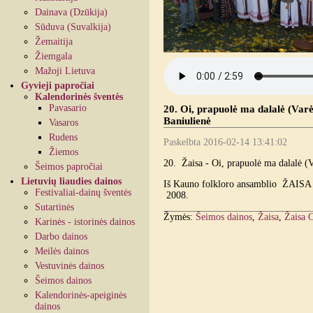
Dainava (Dzūkija)
Sūduva (Suvalkija)
Žemaitija
Žiemgala
Mažoji Lietuva
Gyvieji papročiai
Kalendorinės šventės
Pavasario
20. Oi, prapuolė ma dalalė (Varė
Baniulienė
Vasaros
Rudens
Paskelbta 2016-02-14 13:41:02
Žiemos
20. Žaisa - Oi, prapuolė ma dalalė (V
Šeimos papročiai
Lietuvių liaudies dainos
Iš Kauno folkloro ansamblio ŽAISA k
Festivaliai-dainų šventės
2008.
Sutartinės
Žymės:
Šeimos dainos
,
Žaisa
,
Žaisa 
Karinės - istorinės dainos
Darbo dainos
Meilės dainos
Vestuvinės dainos
Šeimos dainos
Kalendorinės-apeiginės
dainos