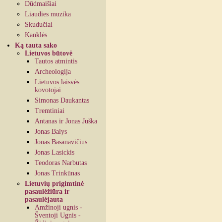
Dūdmaišiai
Liaudies muzika
Skudučiai
Kanklės
Ką tauta sako
Lietuvos būtovė
Tautos atmintis
Archeologija
Lietuvos laisvės
kovotojai
Simonas Daukantas
Tremtiniai
Antanas ir Jonas Juška
Jonas Balys
Jonas Basanavičius
Jonas Lasickis
Teodoras Narbutas
Jonas Trinkūnas
Lietuvių prigimtinė
pasaulėžiūra ir
pasaulėjauta
Amžinoji ugnis -
Šventoji Ugnis -