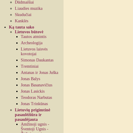
Dūdmaišiai
Liaudies muzika
Skudučiai
Kanklės
Ką tauta sako
Lietuvos būtovė
Tautos atmintis
Archeologija
Lietuvos laisvės
kovotojai
Simonas Daukantas
Tremtiniai
Antanas ir Jonas Juška
Jonas Balys
Jonas Basanavičius
Jonas Lasickis
Teodoras Narbutas
Jonas Trinkūnas
Lietuvių prigimtinė
pasaulėžiūra ir
pasaulėjauta
Amžinoji ugnis -
Šventoji Ugnis -