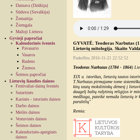
Dainava (Dzūkija)
Sūduva (Suvalkija)
Žemaitija
Žiemgala
Mažoji Lietuva
Gyvieji papročiai
GYVATĖ. Teodoras Narbutas (1784
Kalendorinės šventės
Pavasario
Lietuvių mitologija. Skaito Vald
Vasaros
Paskelbta 2016-11-21 22:52:52
Rudens
Teodoras Narbutas (1784 - 1864
) Li
Žiemos
Šeimos papročiai
XIX a. istorikas, lietuvių tautos istor
Lietuvių liaudies dainos
T.Narbutas pirmajame tome sistemiškai 
Festivaliai-dainų šventės
kitų tautų mokslininkų dėmesį į lietuv
daugelį baltų rašytinių religijos ir mi
Sutartinės
medžiaga, pateikė nemaža lietuvių ir k
Karinės - istorinės dainos
paralelių"
Darbo dainos
Remia:
Meilės dainos
Vestuvinės dainos
Šeimos dainos
Kalendorinės-apeiginės
dainos