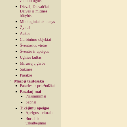
Židinio ugnis
Dievai, Dievaičiai,
Deivės ir mitinės
būtybės
Mitologiniai akmenys
Žyniai
Aukos
Garbinimo objektai
Šventosios vietos
Šventės ir apeigos
Ugnies kultas
Mirusiųjų garba
Sakmės
Pasakos
Mažoji tautosaka
Patarlės ir priežodžiai
Pasakojimai
Prisiminimai
Sapnai
Tikėjimų apeigos
Apeigos - ritualai
Burtai ir
užkalbėjimai