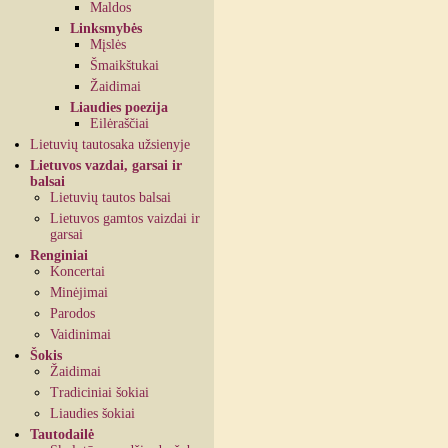
Maldos
Linksmybės
Mįslės
Šmaikštukai
Žaidimai
Liaudies poezija
Eilėraščiai
Lietuvių tautosaka užsienyje
Lietuvos vazdai, garsai ir
balsai
Lietuvių tautos balsai
Lietuvos gamtos vaizdai ir
garsai
Renginiai
Koncertai
Minėjimai
Parodos
Vaidinimai
Šokis
Žaidimai
Tradiciniai šokiai
Liaudies šokiai
Tautodailė