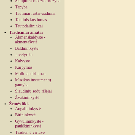
Skulptūra-medžio drožyba
Tapyba
Tautiniai raštai-audiniai
Tautinis kostiumas
Tautodailininkai
Tradiciniai amatai
Akmenskaldystė -
akmentašystė
Baldininkystė
Juvelyrika
Kalvystė
Karpymas
Molio apdirbimas
Muzikos instrumentų
gamyba
Šiaudinių sodų rišėjai
Žvakininkystė
Žemės ūkis
Augalininkystė
Bitininkystė
Gyvulininkystė -
paukštininkystė
Tradicinė virtuvė