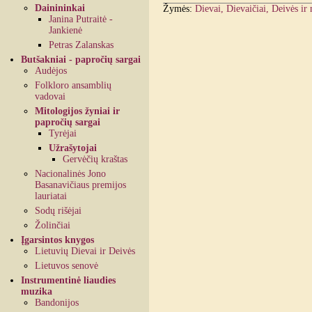
Dainininkai
Žymės:
Dievai, Dievaičiai, Deivės ir
Janina Putraitė -
Jankienė
Petras Zalanskas
Butšakniai - papročių sargai
Audėjos
Folkloro ansamblių
vadovai
Mitologijos žyniai ir
papročių sargai
Tyrėjai
Užrašytojai
Gervėčių kraštas
Nacionalinės Jono
Basanavičiaus premijos
lauriatai
Sodų rišėjai
Žolinčiai
Įgarsintos knygos
Lietuvių Dievai ir Deivės
Lietuvos senovė
Instrumentinė liaudies
muzika
Bandonijos