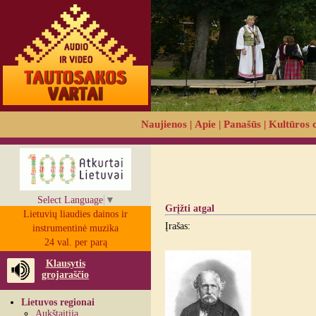
Naujienos
|
Apie
|
Panašūs
|
Kultūros 
Select Language
▼
Grįžti atgal
Lietuvių liaudies dainos ir
Įrašas:
instrumentinė muzika
24 val. per parą
Klausytis
grojaraščio
Lietuvos regionai
Aukštaitija