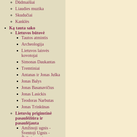
Dūdmaišiai
Liaudies muzika
Skudučiai
Kanklės
Ką tauta sako
Lietuvos būtovė
Tautos atmintis
Archeologija
Lietuvos laisvės
kovotojai
Simonas Daukantas
Tremtiniai
Antanas ir Jonas Juška
Jonas Balys
Jonas Basanavičius
Jonas Lasickis
Teodoras Narbutas
Jonas Trinkūnas
Lietuvių prigimtinė
pasaulėžiūra ir
pasaulėjauta
Amžinoji ugnis -
Šventoji Ugnis -