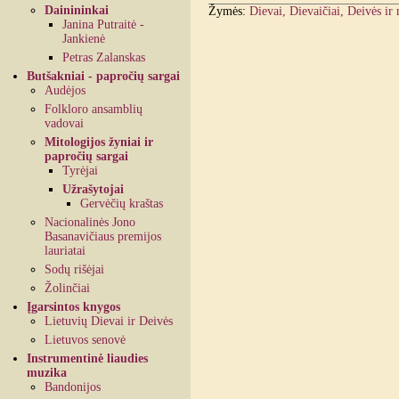
Dainininkai
Žymės:
Dievai, Dievaičiai, Deivės ir
Janina Putraitė -
Jankienė
Petras Zalanskas
Butšakniai - papročių sargai
Audėjos
Folkloro ansamblių
vadovai
Mitologijos žyniai ir
papročių sargai
Tyrėjai
Užrašytojai
Gervėčių kraštas
Nacionalinės Jono
Basanavičiaus premijos
lauriatai
Sodų rišėjai
Žolinčiai
Įgarsintos knygos
Lietuvių Dievai ir Deivės
Lietuvos senovė
Instrumentinė liaudies
muzika
Bandonijos