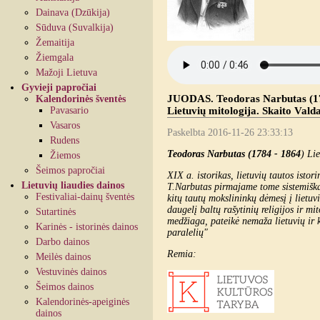
Dainava (Dzūkija)
Sūduva (Suvalkija)
Žemaitija
Žiemgala
Mažoji Lietuva
Gyvieji papročiai
JUODAS. Teodoras Narbutas (1784
Kalendorinės šventės
Pavasario
Lietuvių mitologija. Skaito Vald
Vasaros
Paskelbta 2016-11-26 23:33:13
Rudens
Teodoras Narbutas (1784 - 1864
) Li
Žiemos
Šeimos papročiai
XIX a. istorikas, lietuvių tautos istor
Lietuvių liaudies dainos
T.Narbutas pirmajame tome sistemiškai 
Festivaliai-dainų šventės
kitų tautų mokslininkų dėmesį į lietuv
daugelį baltų rašytinių religijos ir mi
Sutartinės
medžiaga, pateikė nemaža lietuvių ir k
Karinės - istorinės dainos
paralelių"
Darbo dainos
Remia:
Meilės dainos
Vestuvinės dainos
Šeimos dainos
Kalendorinės-apeiginės
dainos