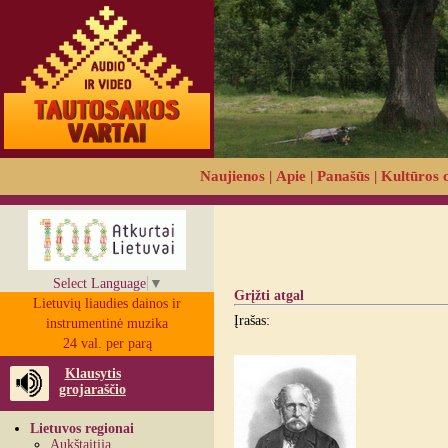
Naujienos
|
Apie
|
Panašūs
|
Kultūros 
Select Language
▼
Grįžti atgal
Lietuvių liaudies dainos ir
Įrašas:
instrumentinė muzika
24 val. per parą
Klausytis
grojaraščio
Lietuvos regionai
Aukštaitija