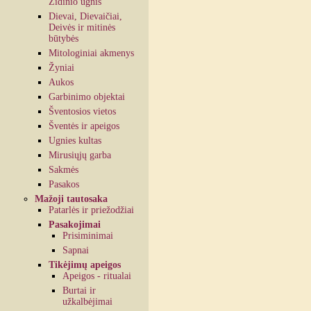
Židinio ugnis
Dievai, Dievaičiai,
Deivės ir mitinės
būtybės
Mitologiniai akmenys
Žyniai
Aukos
Garbinimo objektai
Šventosios vietos
Šventės ir apeigos
Ugnies kultas
Mirusiųjų garba
Sakmės
Pasakos
Mažoji tautosaka
Patarlės ir priežodžiai
Pasakojimai
Prisiminimai
Sapnai
Tikėjimų apeigos
Apeigos - ritualai
Burtai ir
užkalbėjimai