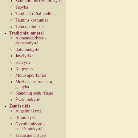
Skulptūra-medžio drožyba
Tapyba
Tautiniai raštai-audiniai
Tautinis kostiumas
Tautodailininkai
Tradiciniai amatai
Akmenskaldystė -
akmentašystė
Baldininkystė
Juvelyrika
Kalvystė
Karpymas
Molio apdirbimas
Muzikos instrumentų
gamyba
Šiaudinių sodų rišėjai
Žvakininkystė
Žemės ūkis
Augalininkystė
Bitininkystė
Gyvulininkystė -
paukštininkystė
Tradicinė virtuvė