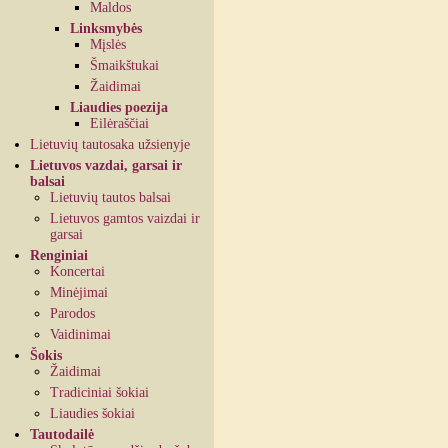
Maldos
Linksmybės
Mįslės
Šmaikštukai
Žaidimai
Liaudies poezija
Eilėraščiai
Lietuvių tautosaka užsienyje
Lietuvos vazdai, garsai ir
balsai
Lietuvių tautos balsai
Lietuvos gamtos vaizdai ir
garsai
Renginiai
Koncertai
Minėjimai
Parodos
Vaidinimai
Šokis
Žaidimai
Tradiciniai šokiai
Liaudies šokiai
Tautodailė