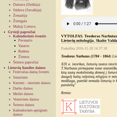
Dainava (Dzūkija)
Sūduva (Suvalkija)
Žemaitija
Žiemgala
Mažoji Lietuva
Gyvieji papročiai
VYTOLFAS. Teodoras Narbutas (17
Kalendorinės šventės
Pavasario
Lietuvių mitologija. Skaito Vald
Vasaros
Paskelbta 2016-11-28 14:37:18
Rudens
Teodoras Narbutas (1784 - 1864
) Li
Žiemos
Šeimos papročiai
XIX a. istorikas, lietuvių tautos istor
Lietuvių liaudies dainos
T.Narbutas pirmajame tome sistemiškai 
Festivaliai-dainų šventės
kitų tautų mokslininkų dėmesį į lietuv
daugelį baltų rašytinių religijos ir mi
Sutartinės
medžiaga, pateikė nemaža lietuvių ir k
Karinės - istorinės dainos
paralelių"
Darbo dainos
Remia:
Meilės dainos
Vestuvinės dainos
Šeimos dainos
Kalendorinės-apeiginės
dainos