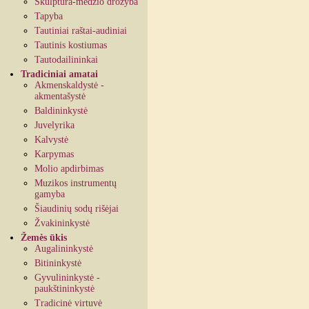
Skulptūra-medžio drožyba
Tapyba
Tautiniai raštai-audiniai
Tautinis kostiumas
Tautodailininkai
Tradiciniai amatai
Akmenskaldystė -
akmentašystė
Baldininkystė
Juvelyrika
Kalvystė
Karpymas
Molio apdirbimas
Muzikos instrumentų
gamyba
Šiaudinių sodų rišėjai
Žvakininkystė
Žemės ūkis
Augalininkystė
Bitininkystė
Gyvulininkystė -
paukštininkystė
Tradicinė virtuvė