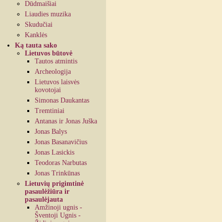
Dūdmaišiai
Liaudies muzika
Skudučiai
Kanklės
Ką tauta sako
Lietuvos būtovė
Tautos atmintis
Archeologija
Lietuvos laisvės
kovotojai
Simonas Daukantas
Tremtiniai
Antanas ir Jonas Juška
Jonas Balys
Jonas Basanavičius
Jonas Lasickis
Teodoras Narbutas
Jonas Trinkūnas
Lietuvių prigimtinė
pasaulėžiūra ir
pasaulėjauta
Amžinoji ugnis -
Šventoji Ugnis -