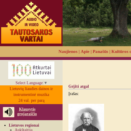
Naujienos
|
Apie
|
Panašūs
|
Kultūros 
Select Language
▼
Grįžti atgal
Lietuvių liaudies dainos ir
Įrašas:
instrumentinė muzika
24 val. per parą
Klausytis
grojaraščio
Lietuvos regionai
Aukštaitija