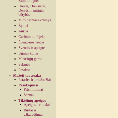
Židinio ugnis
Dievai, Dievaičiai,
Deivės ir mitinės
būtybės
Mitologiniai akmenys
Žyniai
Aukos
Garbinimo objektai
Šventosios vietos
Šventės ir apeigos
Ugnies kultas
Mirusiųjų garba
Sakmės
Pasakos
Mažoji tautosaka
Patarlės ir priežodžiai
Pasakojimai
Prisiminimai
Sapnai
Tikėjimų apeigos
Apeigos - ritualai
Burtai ir
užkalbėjimai