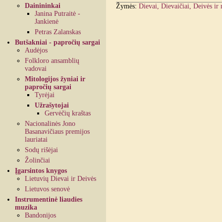
Dainininkai
Žymės:
Dievai, Dievaičiai, Deivės ir
Janina Putraitė -
Jankienė
Petras Zalanskas
Butšakniai - papročių sargai
Audėjos
Folkloro ansamblių
vadovai
Mitologijos žyniai ir
papročių sargai
Tyrėjai
Užrašytojai
Gervėčių kraštas
Nacionalinės Jono
Basanavičiaus premijos
lauriatai
Sodų rišėjai
Žolinčiai
Įgarsintos knygos
Lietuvių Dievai ir Deivės
Lietuvos senovė
Instrumentinė liaudies
muzika
Bandonijos