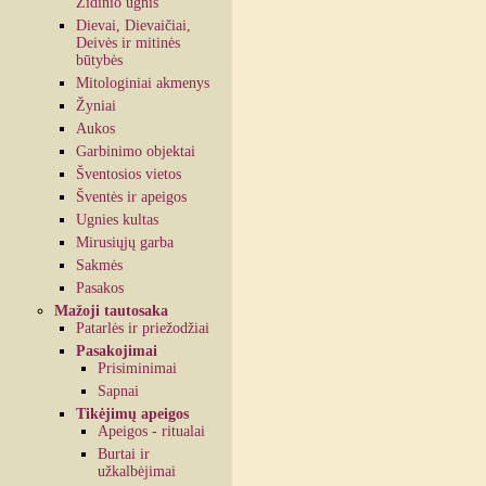
Židinio ugnis
Dievai, Dievaičiai,
Deivės ir mitinės
būtybės
Mitologiniai akmenys
Žyniai
Aukos
Garbinimo objektai
Šventosios vietos
Šventės ir apeigos
Ugnies kultas
Mirusiųjų garba
Sakmės
Pasakos
Mažoji tautosaka
Patarlės ir priežodžiai
Pasakojimai
Prisiminimai
Sapnai
Tikėjimų apeigos
Apeigos - ritualai
Burtai ir
užkalbėjimai