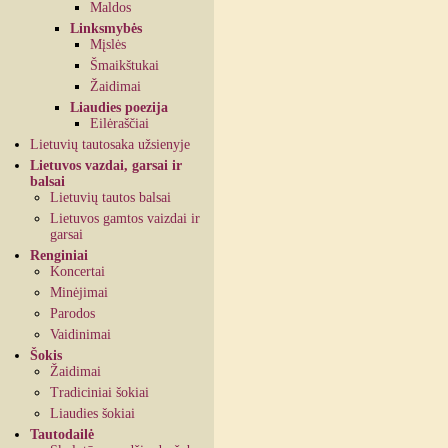
Maldos
Linksmybės
Mįslės
Šmaikštukai
Žaidimai
Liaudies poezija
Eilėraščiai
Lietuvių tautosaka užsienyje
Lietuvos vazdai, garsai ir
balsai
Lietuvių tautos balsai
Lietuvos gamtos vaizdai ir
garsai
Renginiai
Koncertai
Minėjimai
Parodos
Vaidinimai
Šokis
Žaidimai
Tradiciniai šokiai
Liaudies šokiai
Tautodailė