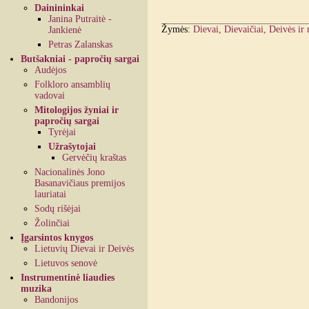
Dainininkai
Janina Putraitė -
Žymės:
Dievai, Dievaičiai, Deivės ir
Jankienė
Petras Zalanskas
Butšakniai - papročių sargai
Audėjos
Folkloro ansamblių
vadovai
Mitologijos žyniai ir
papročių sargai
Tyrėjai
Užrašytojai
Gervėčių kraštas
Nacionalinės Jono
Basanavičiaus premijos
lauriatai
Sodų rišėjai
Žolinčiai
Įgarsintos knygos
Lietuvių Dievai ir Deivės
Lietuvos senovė
Instrumentinė liaudies
muzika
Bandonijos