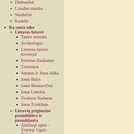
Dūdmaišiai
Liaudies muzika
Skudučiai
Kanklės
Ką tauta sako
Lietuvos būtovė
Tautos atmintis
Archeologija
Lietuvos laisvės
kovotojai
Simonas Daukantas
Tremtiniai
Antanas ir Jonas Juška
Jonas Balys
Jonas Basanavičius
Jonas Lasickis
Teodoras Narbutas
Jonas Trinkūnas
Lietuvių prigimtinė
pasaulėžiūra ir
pasaulėjauta
Amžinoji ugnis -
Šventoji Ugnis -