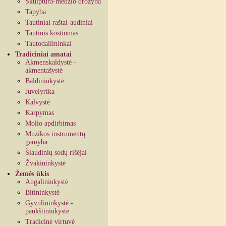
Skulptūra-medžio drožyba
Tapyba
Tautiniai raštai-audiniai
Tautinis kostiumas
Tautodailininkai
Tradiciniai amatai
Akmenskaldystė -
akmentašystė
Baldininkystė
Juvelyrika
Kalvystė
Karpymas
Molio apdirbimas
Muzikos instrumentų
gamyba
Šiaudinių sodų rišėjai
Žvakininkystė
Žemės ūkis
Augalininkystė
Bitininkystė
Gyvulininkystė -
paukštininkystė
Tradicinė virtuvė