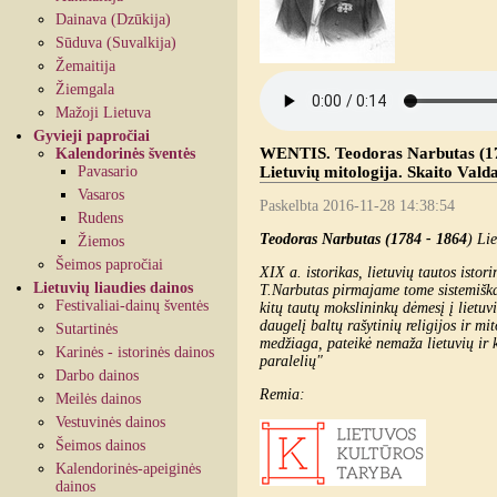
Dainava (Dzūkija)
Sūduva (Suvalkija)
Žemaitija
Žiemgala
Mažoji Lietuva
Gyvieji papročiai
WENTIS. Teodoras Narbutas (1784
Kalendorinės šventės
Pavasario
Lietuvių mitologija. Skaito Vald
Vasaros
Paskelbta 2016-11-28 14:38:54
Rudens
Teodoras Narbutas (1784 - 1864
) Li
Žiemos
Šeimos papročiai
XIX a. istorikas, lietuvių tautos istor
Lietuvių liaudies dainos
T.Narbutas pirmajame tome sistemiškai 
Festivaliai-dainų šventės
kitų tautų mokslininkų dėmesį į lietuv
daugelį baltų rašytinių religijos ir mi
Sutartinės
medžiaga, pateikė nemaža lietuvių ir k
Karinės - istorinės dainos
paralelių"
Darbo dainos
Remia:
Meilės dainos
Vestuvinės dainos
Šeimos dainos
Kalendorinės-apeiginės
dainos