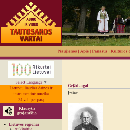
Naujienos
|
Apie
|
Panašūs
|
Kultūros 
Select Language
▼
Grįžti atgal
Lietuvių liaudies dainos ir
Įrašas:
instrumentinė muzika
24 val. per parą
Klausytis
grojaraščio
Lietuvos regionai
Aukštaitija