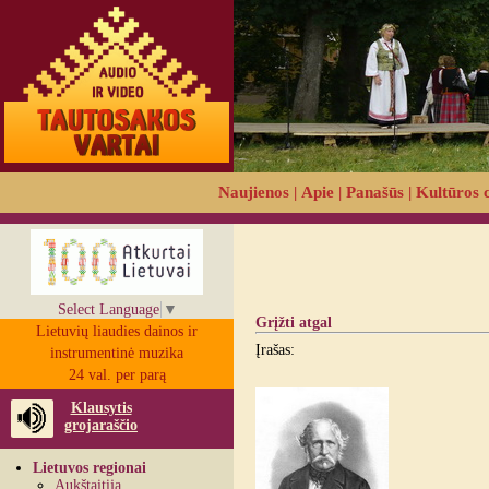
Naujienos
|
Apie
|
Panašūs
|
Kultūros 
Select Language
▼
Grįžti atgal
Lietuvių liaudies dainos ir
Įrašas:
instrumentinė muzika
24 val. per parą
Klausytis
grojaraščio
Lietuvos regionai
Aukštaitija