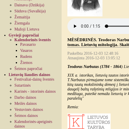
Dainava (Dzūkija)
Sūduva (Suvalkija)
Žemaitija
Žiemgala
Mažoji Lietuva
Gyvieji papročiai
MĖSĖDRINĖS. Teodoras Narbutas 
Kalendorinės šventės
Pavasario
tomas. Lietuvių mitologija. Skai
Vasaros
Paskelbta 2016-12-03 12:48:16
Rudens
Atnaujinta 2016-12-03 13:05:12
Žiemos
Teodoras Narbutas (1784 - 1864
) Li
Šeimos papročiai
Lietuvių liaudies dainos
XIX a. istorikas, lietuvių tautos istor
Festivaliai-dainų šventės
T.Narbutas pirmajame tome sistemiškai 
kitų tautų mokslininkų dėmesį į lietuv
Sutartinės
daugelį baltų rašytinių religijos ir mi
Karinės - istorinės dainos
medžiaga, pateikė nemaža lietuvių ir k
Darbo dainos
paralelių"
Meilės dainos
Remia:
Vestuvinės dainos
Šeimos dainos
Kalendorinės-apeiginės
dainos