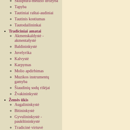
Skulptūra-medžio drožyba
Tapyba
Tautiniai raštai-audiniai
Tautinis kostiumas
Tautodailininkai
Tradiciniai amatai
Akmenskaldystė -
akmentašystė
Baldininkystė
Juvelyrika
Kalvystė
Karpymas
Molio apdirbimas
Muzikos instrumentų
gamyba
Šiaudinių sodų rišėjai
Žvakininkystė
Žemės ūkis
Augalininkystė
Bitininkystė
Gyvulininkystė -
paukštininkystė
Tradicinė virtuvė