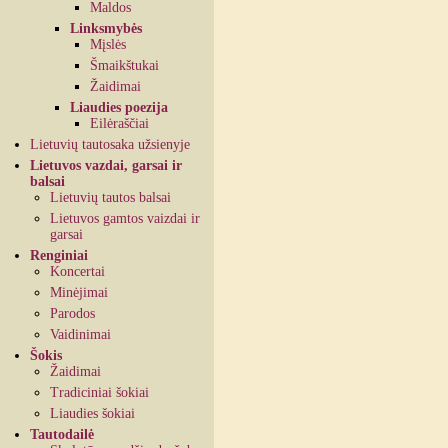
Maldos
Linksmybės
Mįslės
Šmaikštukai
Žaidimai
Liaudies poezija
Eilėraščiai
Lietuvių tautosaka užsienyje
Lietuvos vazdai, garsai ir
balsai
Lietuvių tautos balsai
Lietuvos gamtos vaizdai ir
garsai
Renginiai
Koncertai
Minėjimai
Parodos
Vaidinimai
Šokis
Žaidimai
Tradiciniai šokiai
Liaudies šokiai
Tautodailė