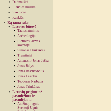
Dūdmaišiai
Liaudies muzika
Skudučiai
Kanklės
Ką tauta sako
Lietuvos būtovė
Tautos atmintis
Archeologija
Lietuvos laisvės
kovotojai
Simonas Daukantas
Tremtiniai
Antanas ir Jonas Juška
Jonas Balys
Jonas Basanavičius
Jonas Lasickis
Teodoras Narbutas
Jonas Trinkūnas
Lietuvių prigimtinė
pasaulėžiūra ir
pasaulėjauta
Amžinoji ugnis -
Šventoji Ugnis -