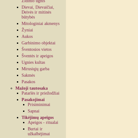
Židinio ugnis
Dievai, Dievaičiai,
Deivės ir mitinės
būtybės
Mitologiniai akmenys
Žyniai
Aukos
Garbinimo objektai
Šventosios vietos
Šventės ir apeigos
Ugnies kultas
Mirusiųjų garba
Sakmės
Pasakos
Mažoji tautosaka
Patarlės ir priežodžiai
Pasakojimai
Prisiminimai
Sapnai
Tikėjimų apeigos
Apeigos - ritualai
Burtai ir
užkalbėjimai