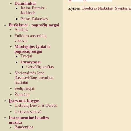
Dainininkai
Janina Putraitė -
Žymės:
Teodoras Narbutas
,
Šventės i
Jankienė
Petras Zalanskas
Butšakniai - papročių sargai
Audėjos
Folkloro ansamblių
vadovai
Mitologijos žyniai ir
papročių sargai
Tyrėjai
Užrašytojai
Gervėčių kraštas
Nacionalinės Jono
Basanavičiaus premijos
lauriatai
Sodų rišėjai
Žolinčiai
Įgarsintos knygos
Lietuvių Dievai ir Deivės
Lietuvos senovė
Instrumentinė liaudies
muzika
Bandonijos