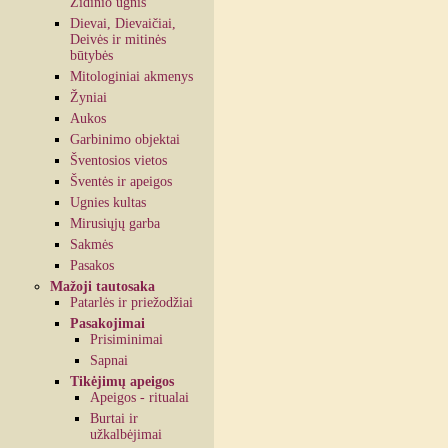
Židinio ugnis
Dievai, Dievaičiai,
Deivės ir mitinės
būtybės
Mitologiniai akmenys
Žyniai
Aukos
Garbinimo objektai
Šventosios vietos
Šventės ir apeigos
Ugnies kultas
Mirusiųjų garba
Sakmės
Pasakos
Mažoji tautosaka
Patarlės ir priežodžiai
Pasakojimai
Prisiminimai
Sapnai
Tikėjimų apeigos
Apeigos - ritualai
Burtai ir
užkalbėjimai