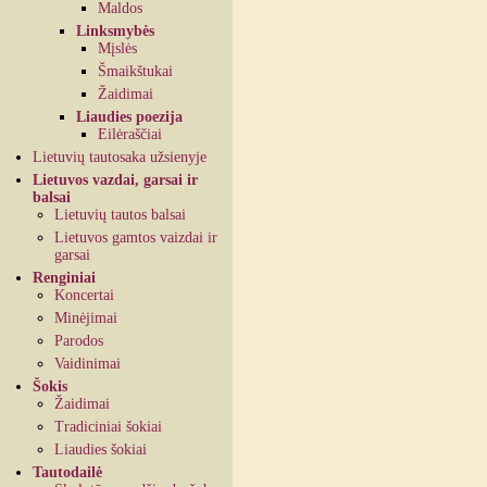
Maldos
Linksmybės
Mįslės
Šmaikštukai
Žaidimai
Liaudies poezija
Eilėraščiai
Lietuvių tautosaka užsienyje
Lietuvos vazdai, garsai ir
balsai
Lietuvių tautos balsai
Lietuvos gamtos vaizdai ir
garsai
Renginiai
Koncertai
Minėjimai
Parodos
Vaidinimai
Šokis
Žaidimai
Tradiciniai šokiai
Liaudies šokiai
Tautodailė