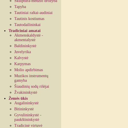
Skulptūra-medžio drožyba
Tapyba
Tautiniai raštai-audiniai
Tautinis kostiumas
Tautodailininkai
Tradiciniai amatai
Akmenskaldystė -
akmentašystė
Baldininkystė
Juvelyrika
Kalvystė
Karpymas
Molio apdirbimas
Muzikos instrumentų
gamyba
Šiaudinių sodų rišėjai
Žvakininkystė
Žemės ūkis
Augalininkystė
Bitininkystė
Gyvulininkystė -
paukštininkystė
Tradicinė virtuvė