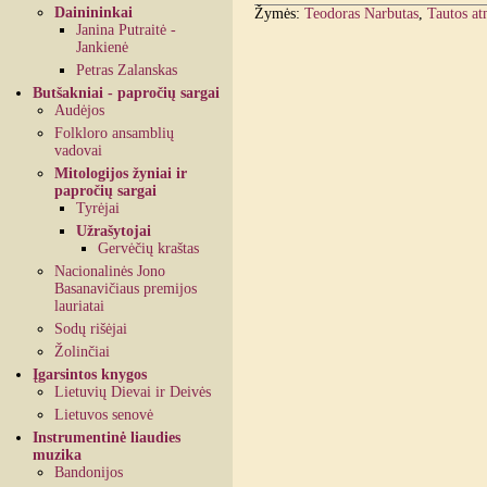
Dainininkai
Žymės:
Teodoras Narbutas
,
Tautos at
Janina Putraitė -
Jankienė
Petras Zalanskas
Butšakniai - papročių sargai
Audėjos
Folkloro ansamblių
vadovai
Mitologijos žyniai ir
papročių sargai
Tyrėjai
Užrašytojai
Gervėčių kraštas
Nacionalinės Jono
Basanavičiaus premijos
lauriatai
Sodų rišėjai
Žolinčiai
Įgarsintos knygos
Lietuvių Dievai ir Deivės
Lietuvos senovė
Instrumentinė liaudies
muzika
Bandonijos