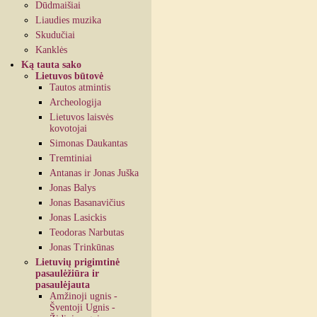
Dūdmaišiai
Liaudies muzika
Skudučiai
Kanklės
Ką tauta sako
Lietuvos būtovė
Tautos atmintis
Archeologija
Lietuvos laisvės
kovotojai
Simonas Daukantas
Tremtiniai
Antanas ir Jonas Juška
Jonas Balys
Jonas Basanavičius
Jonas Lasickis
Teodoras Narbutas
Jonas Trinkūnas
Lietuvių prigimtinė
pasaulėžiūra ir
pasaulėjauta
Amžinoji ugnis -
Šventoji Ugnis -