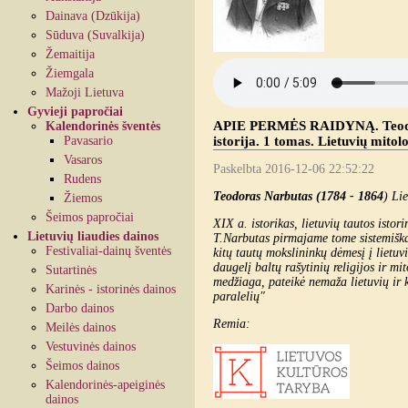
Dainava (Dzūkija)
Sūduva (Suvalkija)
Žemaitija
Žiemgala
Mažoji Lietuva
Gyvieji papročiai
APIE PERMĖS RAIDYNĄ. Teodoras
Kalendorinės šventės
Pavasario
istorija. 1 tomas. Lietuvių mitol
Vasaros
Paskelbta 2016-12-06 22:52:22
Rudens
Teodoras Narbutas (1784 - 1864
) Li
Žiemos
Šeimos papročiai
XIX a. istorikas, lietuvių tautos istor
Lietuvių liaudies dainos
T.Narbutas pirmajame tome sistemiškai 
Festivaliai-dainų šventės
kitų tautų mokslininkų dėmesį į lietuv
daugelį baltų rašytinių religijos ir mi
Sutartinės
medžiaga, pateikė nemaža lietuvių ir k
Karinės - istorinės dainos
paralelių"
Darbo dainos
Remia:
Meilės dainos
Vestuvinės dainos
Šeimos dainos
Kalendorinės-apeiginės
dainos