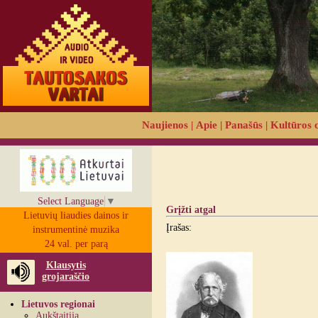
Naujienos
|
Apie
|
Panašūs
|
Kultūros 
Select Language
▼
Grįžti atgal
Lietuvių liaudies dainos ir
Įrašas:
instrumentinė muzika
24 val. per parą
Klausytis
grojaraščio
Lietuvos regionai
Aukštaitija