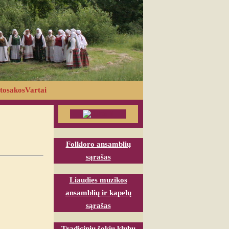
tosakosVartai
Folkloro ansamblių
sąrašas
Liaudies muzikos
ansamblių ir kapelų
sąrašas
Tradicinių šokių klubų