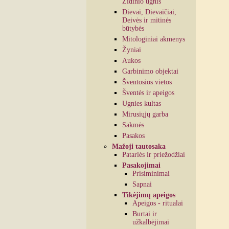
Židinio ugnis
Dievai, Dievaičiai,
Deivės ir mitinės
būtybės
Mitologiniai akmenys
Žyniai
Aukos
Garbinimo objektai
Šventosios vietos
Šventės ir apeigos
Ugnies kultas
Mirusiųjų garba
Sakmės
Pasakos
Mažoji tautosaka
Patarlės ir priežodžiai
Pasakojimai
Prisiminimai
Sapnai
Tikėjimų apeigos
Apeigos - ritualai
Burtai ir
užkalbėjimai