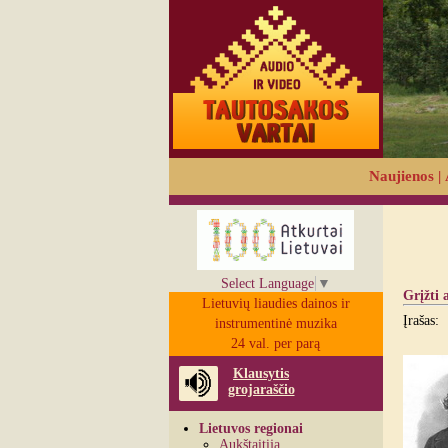
Naujienos
|
Select Language
▼
Grįžti 
Lietuvių liaudies dainos ir
Įrašas:
instrumentinė muzika
24 val. per parą
Klausytis
grojaraščio
Lietuvos regionai
Aukštaitija