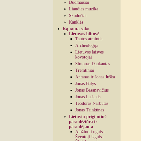
Dūdmaišiai
Liaudies muzika
Skudučiai
Kanklės
Ką tauta sako
Lietuvos būtovė
Tautos atmintis
Archeologija
Lietuvos laisvės
kovotojai
Simonas Daukantas
Tremtiniai
Antanas ir Jonas Juška
Jonas Balys
Jonas Basanavičius
Jonas Lasickis
Teodoras Narbutas
Jonas Trinkūnas
Lietuvių prigimtinė
pasaulėžiūra ir
pasaulėjauta
Amžinoji ugnis -
Šventoji Ugnis -