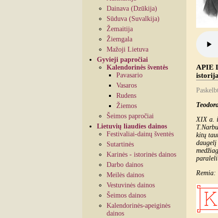
Dainava (Dzūkija)
Sūduva (Suvalkija)
Žemaitija
Žiemgala
Mažoji Lietuva
Gyvieji papročiai
APIE L
Kalendorinės šventės
Pavasario
istorij
Vasaros
Paskelb
Rudens
Teodora
Žiemos
Šeimos papročiai
XIX a. i
Lietuvių liaudies dainos
T.Narbut
Festivaliai-dainų šventės
kitų tau
daugelį 
Sutartinės
medžiaga
Karinės - istorinės dainos
pa
Darbo dainos
Remia:
Meilės dainos
Vestuvinės dainos
Šeimos dainos
Kalendorinės-apeiginės
dainos