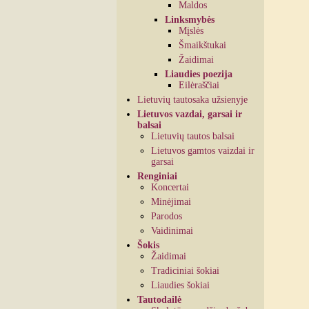
Maldos
Linksmybės
Mįslės
Šmaikštukai
Žaidimai
Liaudies poezija
Eilėraščiai
Lietuvių tautosaka užsienyje
Lietuvos vazdai, garsai ir
balsai
Lietuvių tautos balsai
Lietuvos gamtos vaizdai ir
garsai
Renginiai
Koncertai
Minėjimai
Parodos
Vaidinimai
Šokis
Žaidimai
Tradiciniai šokiai
Liaudies šokiai
Tautodailė