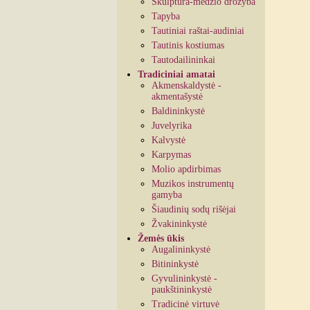
Skulptūra-medžio drožyba
Tapyba
Tautiniai raštai-audiniai
Tautinis kostiumas
Tautodailininkai
Tradiciniai amatai
Akmenskaldystė -
akmentašystė
Baldininkystė
Juvelyrika
Kalvystė
Karpymas
Molio apdirbimas
Muzikos instrumentų
gamyba
Šiaudinių sodų rišėjai
Žvakininkystė
Žemės ūkis
Augalininkystė
Bitininkystė
Gyvulininkystė -
paukštininkystė
Tradicinė virtuvė