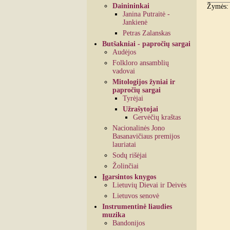
Dainininkai
Žymės
Janina Putraitė -
Jankienė
Petras Zalanskas
Butšakniai - papročių sargai
Audėjos
Folkloro ansamblių
vadovai
Mitologijos žyniai ir
papročių sargai
Tyrėjai
Užrašytojai
Gervėčių kraštas
Nacionalinės Jono
Basanavičiaus premijos
lauriatai
Sodų rišėjai
Žolinčiai
Įgarsintos knygos
Lietuvių Dievai ir Deivės
Lietuvos senovė
Instrumentinė liaudies
muzika
Bandonijos