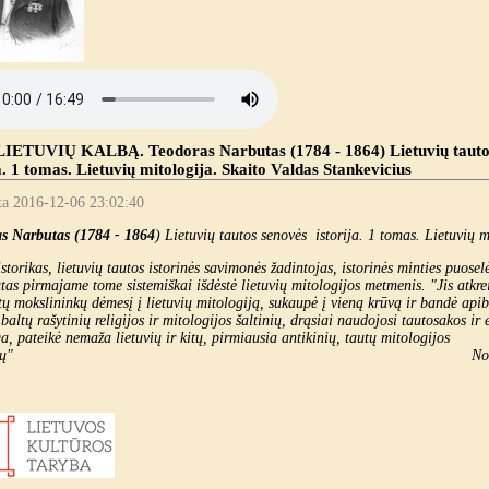
IETUVIŲ KALBĄ. Teodoras Narbutas (1784 - 1864) Lietuvių tauto
a. 1 tomas. Lietuvių mitologija. Skaito Valdas Stankevicius
ta 2016-12-06 23:02:40
s Narbutas (1784 - 1864
) Lietuvių tautos senovės istorija. 1 tomas. Lietuvių m
storikas, lietuvių tautos istorinės savimonės žadintojas, istorinės minties puosel
as pirmajame tome sistemiškai išdėstė lietuvių mitologijos metmenis. "Jis atkrei
tų mokslininkų dėmesį į lietuvių mitologiją, sukaupė į vieną krūvą ir bandė apib
baltų rašytinių religijos ir mitologijos šaltinių, drąsiai naudojosi tautosakos ir 
, pateikė nemaža lietuvių ir kitų, pirmiausia antikinių, tautų mitologijos
ralelių" Norbertas Vėl