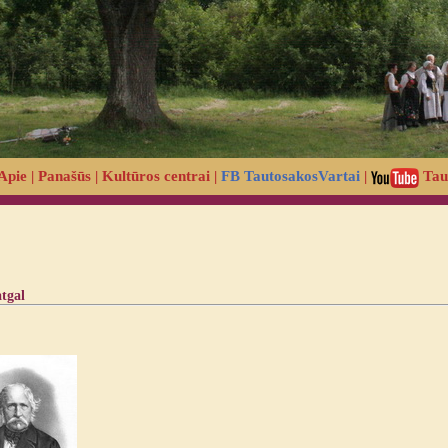
Apie
|
Panašūs
|
Kultūros centrai
|
FB TautosakosVartai
|
Tau
atgal