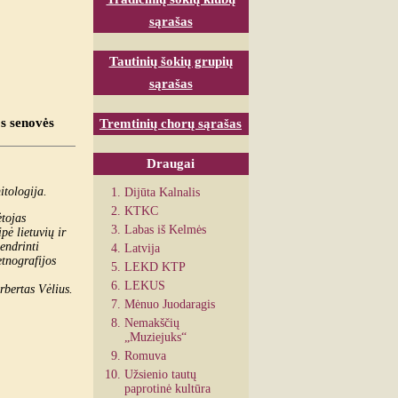
sąrašas
Tautinių šokių grupių
sąrašas
s senovės
Tremtinių chorų sąrašas
Draugai
itologija.
Dijūta Kalnalis
KTKC
ėtojas
Labas iš Kelmės
pė lietuvių ir
endrinti
Latvija
etnografijos
LEKD KTP
LEKUS
ius.
Mėnuo Juodaragis
Nemakščių
„Muziejuks“
Romuva
Užsienio tautų
paprotinė kultūra