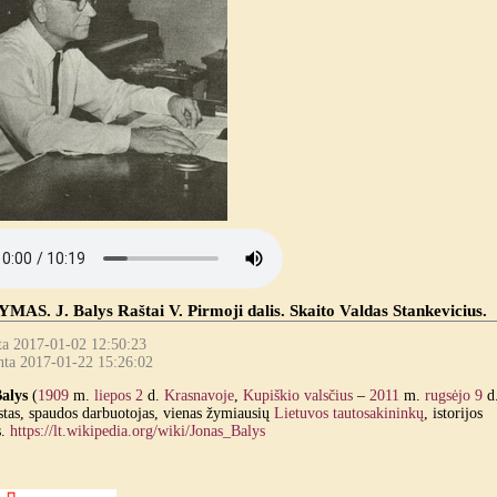
AS. J. Balys Raštai V. Pirmoji dalis. Skaito Valdas Stankevicius.
ta 2017-01-02 12:50:23
nta 2017-01-22 15:26:02
alys
(
1909
m.
liepos 2
d.
Krasnavoje
,
Kupiškio valsčius
–
2011
m.
rugsėjo 9
d.
istas, spaudos darbuotojas, vienas žymiausių
Lietuvos
tautosakininkų
, istorijos
s.
https://lt.wikipedia.org/wiki/Jonas_Balys