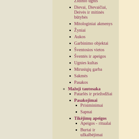
Židinio ugnis
Dievai, Dievaičiai,
Deivės ir mitinės
būtybės
Mitologiniai akmenys
Žyniai
Aukos
Garbinimo objektai
Šventosios vietos
Šventės ir apeigos
Ugnies kultas
Mirusiųjų garba
Sakmės
Pasakos
Mažoji tautosaka
Patarlės ir priežodžiai
Pasakojimai
Prisiminimai
Sapnai
Tikėjimų apeigos
Apeigos - ritualai
Burtai ir
užkalbėjimai