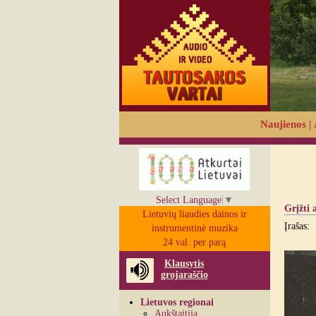
Naujienos
|
Select Language
▼
Grįžti 
Lietuvių liaudies dainos ir
Įrašas:
instrumentinė muzika
24 val. per parą
Klausytis
grojaraščio
Lietuvos regionai
Aukštaitija