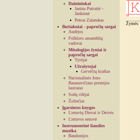
Dainininkai
Janina Putraitė -
Jankienė
Petras Zalanskas
Žymės
Butšakniai - papročių sargai
Audėjos
Folkloro ansamblių
vadovai
Mitologijos žyniai ir
papročių sargai
Tyrėjai
Užrašytojai
Gervėčių kraštas
Nacionalinės Jono
Basanavičiaus premijos
lauriatai
Sodų rišėjai
Žolinčiai
Įgarsintos knygos
Lietuvių Dievai ir Deivės
Lietuvos senovė
Instrumentinė liaudies
muzika
Bandonijos