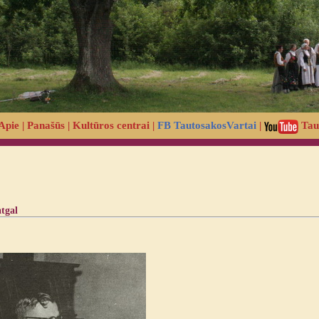
Apie
|
Panašūs
|
Kultūros centrai
|
FB TautosakosVartai
|
Tau
atgal