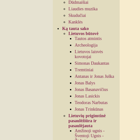
Dūdmaišiai
Liaudies muzika
Skudučiai
Kanklės
Ką tauta sako
Lietuvos būtovė
Tautos atmintis
Archeologija
Lietuvos laisvės
kovotojai
Simonas Daukantas
Tremtiniai
Antanas ir Jonas Juška
Jonas Balys
Jonas Basanavičius
Jonas Lasickis
Teodoras Narbutas
Jonas Trinkūnas
Lietuvių prigimtinė
pasaulėžiūra ir
pasaulėjauta
Amžinoji ugnis -
Šventoji Ugnis -