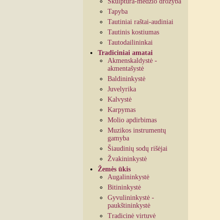
Skulptūra-medžio drožyba
Tapyba
Tautiniai raštai-audiniai
Tautinis kostiumas
Tautodailininkai
Tradiciniai amatai
Akmenskaldystė -
akmentašystė
Baldininkystė
Juvelyrika
Kalvystė
Karpymas
Molio apdirbimas
Muzikos instrumentų
gamyba
Šiaudinių sodų rišėjai
Žvakininkystė
Žemės ūkis
Augalininkystė
Bitininkystė
Gyvulininkystė -
paukštininkystė
Tradicinė virtuvė