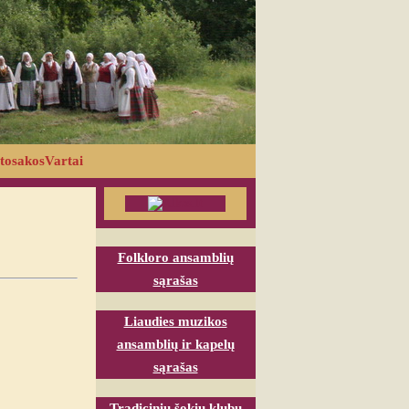
tosakosVartai
Folkloro ansamblių
sąrašas
Liaudies muzikos
ansamblių ir kapelų
sąrašas
Tradicinių šokių klubų