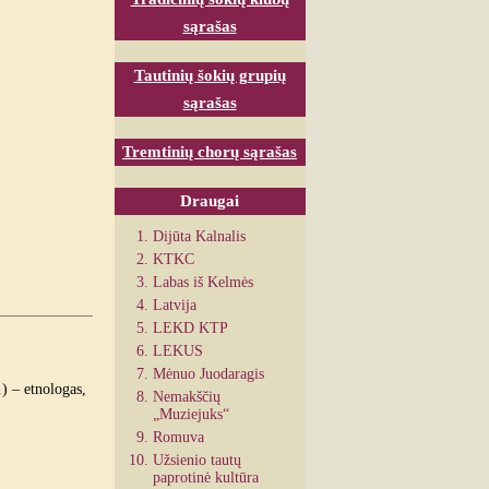
sąrašas
Tautinių šokių grupių
sąrašas
Tremtinių chorų sąrašas
Draugai
Dijūta Kalnalis
KTKC
Labas iš Kelmės
Latvija
LEKD KTP
LEKUS
Mėnuo Juodaragis
) – etnologas,
Nemakščių
„Muziejuks“
Romuva
Užsienio tautų
paprotinė kultūra