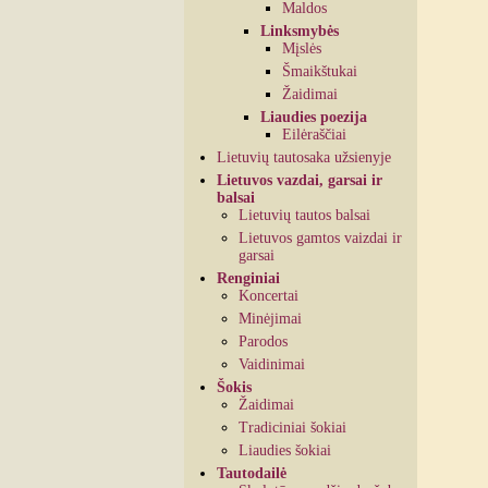
Maldos
Linksmybės
Mįslės
Šmaikštukai
Žaidimai
Liaudies poezija
Eilėraščiai
Lietuvių tautosaka užsienyje
Lietuvos vazdai, garsai ir
balsai
Lietuvių tautos balsai
Lietuvos gamtos vaizdai ir
garsai
Renginiai
Koncertai
Minėjimai
Parodos
Vaidinimai
Šokis
Žaidimai
Tradiciniai šokiai
Liaudies šokiai
Tautodailė