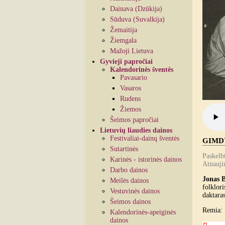
Dainava (Dzūkija)
Sūduva (Suvalkija)
Žemaitija
Žiemgala
Mažoji Lietuva
Gyvieji papročiai
Kalendorinės šventės
Pavasario
Vasaros
Rudens
Žiemos
Šeimos papročiai
Lietuvių liaudies dainos
Festivaliai-dainų šventės
GIMDYM
Sutartinės
Paskelb
Karinės - istorinės dainos
Atnauji
Darbo dainos
Jonas B
Meilės dainos
folklor
Vestuvinės dainos
daktara
Šeimos dainos
Remia:
Kalendorinės-apeiginės
dainos