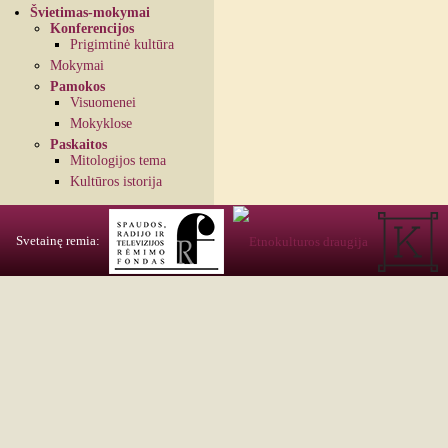
Švietimas-mokymai
Konferencijos
Prigimtinė kultūra
Mokymai
Pamokos
Visuomenei
Mokyklose
Paskaitos
Mitologijos tema
Kultūros istorija
Svetainę remia: