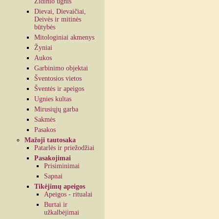
Židinio ugnis
Dievai, Dievaičiai,
Deivės ir mitinės
būtybės
Mitologiniai akmenys
Žyniai
Aukos
Garbinimo objektai
Šventosios vietos
Šventės ir apeigos
Ugnies kultas
Mirusiųjų garba
Sakmės
Pasakos
Mažoji tautosaka
Patarlės ir priežodžiai
Pasakojimai
Prisiminimai
Sapnai
Tikėjimų apeigos
Apeigos - ritualai
Burtai ir
užkalbėjimai