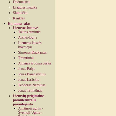
Dūdmaišiai
Liaudies muzika
Skudučiai
Kanklės
Ką tauta sako
Lietuvos būtovė
Tautos atmintis
Archeologija
Lietuvos laisvės
kovotojai
Simonas Daukantas
Tremtiniai
Antanas ir Jonas Juška
Jonas Balys
Jonas Basanavičius
Jonas Lasickis
Teodoras Narbutas
Jonas Trinkūnas
Lietuvių prigimtinė
pasaulėžiūra ir
pasaulėjauta
Amžinoji ugnis -
Šventoji Ugnis -