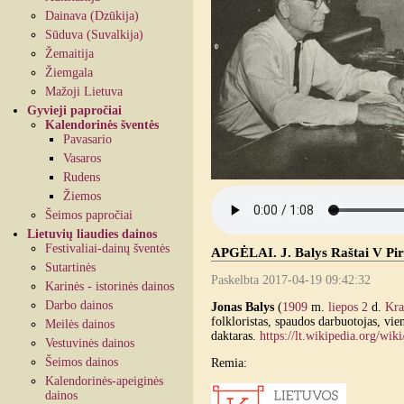
Dainava (Dzūkija)
Sūduva (Suvalkija)
Žemaitija
Žiemgala
Mažoji Lietuva
Gyvieji papročiai
Kalendorinės šventės
Pavasario
Vasaros
Rudens
Žiemos
Šeimos papročiai
Lietuvių liaudies dainos
Festivaliai-dainų šventės
APGĖLAI. J. Balys Raštai V Pirmo
Sutartinės
Paskelbta 2017-04-19 09:42:32
Karinės - istorinės dainos
Darbo dainos
Jonas Balys
(
1909
m.
liepos 2
d.
Kra
folkloristas, spaudos darbuotojas, vi
Meilės dainos
daktaras.
https://lt.wikipedia.org/wik
Vestuvinės dainos
Šeimos dainos
Remia:
Kalendorinės-apeiginės
dainos