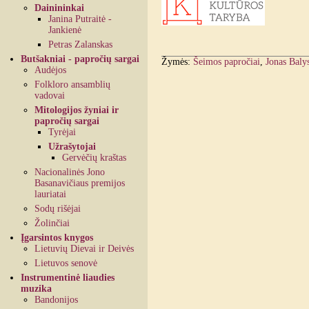
Dainininkai
Janina Putraitė -
Jankienė
Petras Zalanskas
Butšakniai - papročių sargai
Žymės:
Šeimos papročiai
,
Jonas Baly
Audėjos
Folkloro ansamblių
vadovai
Mitologijos žyniai ir
papročių sargai
Tyrėjai
Užrašytojai
Gervėčių kraštas
Nacionalinės Jono
Basanavičiaus premijos
lauriatai
Sodų rišėjai
Žolinčiai
Įgarsintos knygos
Lietuvių Dievai ir Deivės
Lietuvos senovė
Instrumentinė liaudies
muzika
Bandonijos