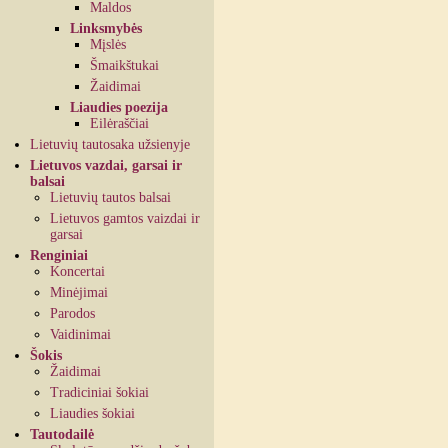
Maldos
Linksmybės
Mįslės
Šmaikštukai
Žaidimai
Liaudies poezija
Eilėraščiai
Lietuvių tautosaka užsienyje
Lietuvos vazdai, garsai ir
balsai
Lietuvių tautos balsai
Lietuvos gamtos vaizdai ir
garsai
Renginiai
Koncertai
Minėjimai
Parodos
Vaidinimai
Šokis
Žaidimai
Tradiciniai šokiai
Liaudies šokiai
Tautodailė