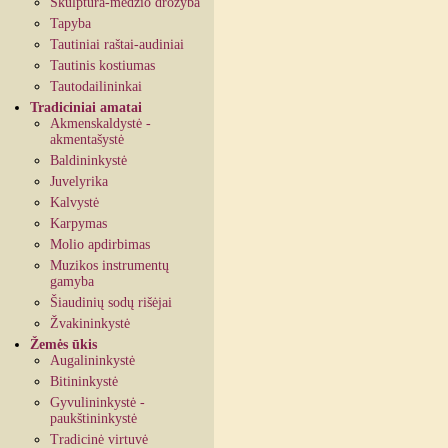
Skulptūra-medžio drožyba
Tapyba
Tautiniai raštai-audiniai
Tautinis kostiumas
Tautodailininkai
Tradiciniai amatai
Akmenskaldystė -
akmentašystė
Baldininkystė
Juvelyrika
Kalvystė
Karpymas
Molio apdirbimas
Muzikos instrumentų
gamyba
Šiaudinių sodų rišėjai
Žvakininkystė
Žemės ūkis
Augalininkystė
Bitininkystė
Gyvulininkystė -
paukštininkystė
Tradicinė virtuvė