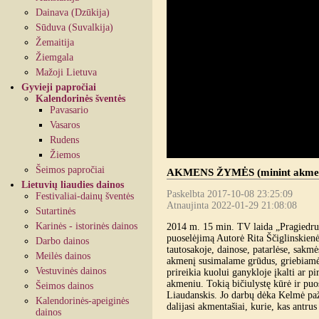
Dainava (Dzūkija)
Sūduva (Suvalkija)
Žemaitija
Žiemgala
Mažoji Lietuva
Gyvieji papročiai
Kalendorinės šventės
Pavasario
Vasaros
Rudens
Žiemos
Šeimos papročiai
AKMENS ŽYMĖS (minint akmenta
Lietuvių liaudies dainos
Paskelbta 2017-10-08 23:25:09
Festivaliai-dainų šventės
Atnaujinta 2022-01-29 21:08:08
Sutartinės
Karinės - istorinės dainos
2014 m. 15 min. TV laida „Pragiedrul
puoselėjimą Autorė Rita Ščiglinskien
Darbo dainos
tautosakoje, dainose, patarlėse, sakmė
Meilės dainos
akmenį susimalame grūdus, griebiamė
Vestuvinės dainos
prireikia kuolui ganykloje įkalti ar pir
akmeniu. Tokią bičiulystę kūrė ir puo
Šeimos dainos
Liaudanskis. Jo darbų dėka Kelmė pa
Kalendorinės-apeiginės
dalijasi akmentašiai, kurie, kas antru
dainos