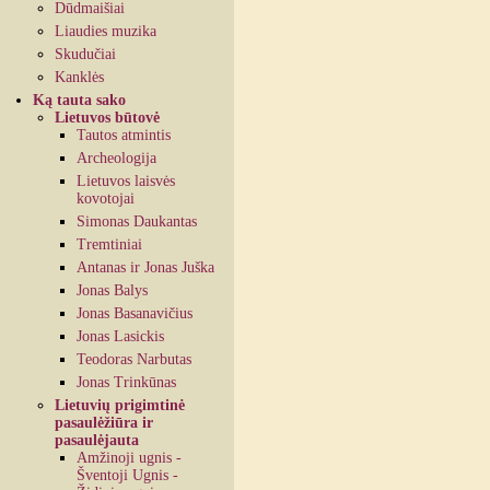
Dūdmaišiai
Liaudies muzika
Skudučiai
Kanklės
Ką tauta sako
Lietuvos būtovė
Tautos atmintis
Archeologija
Lietuvos laisvės
kovotojai
Simonas Daukantas
Tremtiniai
Antanas ir Jonas Juška
Jonas Balys
Jonas Basanavičius
Jonas Lasickis
Teodoras Narbutas
Jonas Trinkūnas
Lietuvių prigimtinė
pasaulėžiūra ir
pasaulėjauta
Amžinoji ugnis -
Šventoji Ugnis -