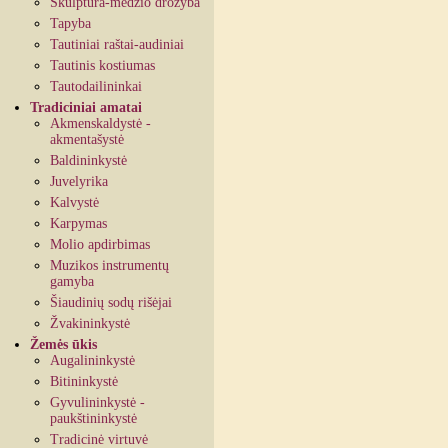
Skulptūra-medžio drožyba
Tapyba
Tautiniai raštai-audiniai
Tautinis kostiumas
Tautodailininkai
Tradiciniai amatai
Akmenskaldystė -
akmentašystė
Baldininkystė
Juvelyrika
Kalvystė
Karpymas
Molio apdirbimas
Muzikos instrumentų
gamyba
Šiaudinių sodų rišėjai
Žvakininkystė
Žemės ūkis
Augalininkystė
Bitininkystė
Gyvulininkystė -
paukštininkystė
Tradicinė virtuvė