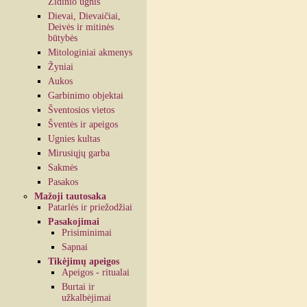
Židinio ugnis
Dievai, Dievaičiai,
Deivės ir mitinės
būtybės
Mitologiniai akmenys
Žyniai
Aukos
Garbinimo objektai
Šventosios vietos
Šventės ir apeigos
Ugnies kultas
Mirusiųjų garba
Sakmės
Pasakos
Mažoji tautosaka
Patarlės ir priežodžiai
Pasakojimai
Prisiminimai
Sapnai
Tikėjimų apeigos
Apeigos - ritualai
Burtai ir
užkalbėjimai