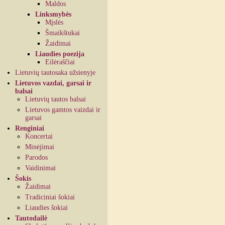
Maldos
Linksmybės
Mįslės
Šmaikštukai
Žaidimai
Liaudies poezija
Eilėraščiai
Lietuvių tautosaka užsienyje
Lietuvos vazdai, garsai ir
balsai
Lietuvių tautos balsai
Lietuvos gamtos vaizdai ir
garsai
Renginiai
Koncertai
Minėjimai
Parodos
Vaidinimai
Šokis
Žaidimai
Tradiciniai šokiai
Liaudies šokiai
Tautodailė