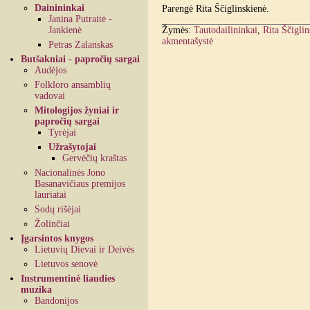
Dainininkai
Parengė Rita Ščiglinskienė.
Janina Putraitė -
Jankienė
Žymės:
Tautodailininkai
,
Rita Ščiglin
akmentašystė
Petras Zalanskas
Butšakniai - papročių sargai
Audėjos
Folkloro ansamblių
vadovai
Mitologijos žyniai ir
papročių sargai
Tyrėjai
Užrašytojai
Gervėčių kraštas
Nacionalinės Jono
Basanavičiaus premijos
lauriatai
Sodų rišėjai
Žolinčiai
Įgarsintos knygos
Lietuvių Dievai ir Deivės
Lietuvos senovė
Instrumentinė liaudies
muzika
Bandonijos