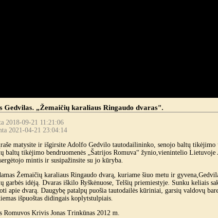
s Gedvilas. „Žemaičių karaliaus Ringaudo dvaras".
ta 2018-09-21 11:21:06
nta 2021-04-21 23:04:14
raše matysite ir išgirsite Adolfo Gedvilo tautodailininko, senojo baltų tikėjimo 
ų baltų tikėjimo bendruomenės „Šatrijos Romuva“ žynio,vienintelio Lietuvoje
ergėtojo mintis ir susipažinsite su jo kūryba.
damas Žemaičių karaliaus Ringaudo dvarą, kuriame šiuo metu ir gyvena,Gedvila
 garbės idėją. Dvaras iškilo Ryškėnuose, Telšių priemiestyje. Sunku keliais sak
ti apie dvarą. Daugybę patalpų puošia tautodailės kūriniai, garsių valdovų barelj
emas išpuoštas didingais koplytstulpiais.
s Romuvos Krivis Jonas Trinkūnas 2012 m.