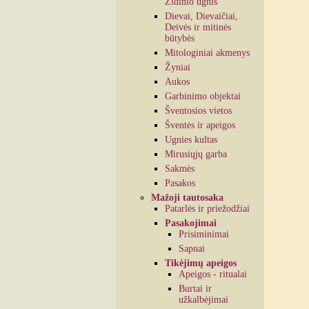
Židinio ugnis
Dievai, Dievaičiai,
Deivės ir mitinės
būtybės
Mitologiniai akmenys
Žyniai
Aukos
Garbinimo objektai
Šventosios vietos
Šventės ir apeigos
Ugnies kultas
Mirusiųjų garba
Sakmės
Pasakos
Mažoji tautosaka
Patarlės ir priežodžiai
Pasakojimai
Prisiminimai
Sapnai
Tikėjimų apeigos
Apeigos - ritualai
Burtai ir
užkalbėjimai