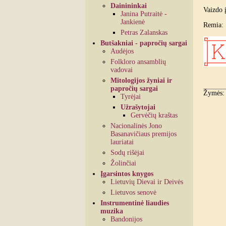
Dainininkai
Vaizdo 
Janina Putraitė -
Jankienė
Remia:
Petras Zalanskas
Butšakniai - papročių sargai
Audėjos
Folkloro ansamblių
vadovai
Mitologijos žyniai ir
papročių sargai
Žymės
Tyrėjai
Užrašytojai
Gervėčių kraštas
Nacionalinės Jono
Basanavičiaus premijos
lauriatai
Sodų rišėjai
Žolinčiai
Įgarsintos knygos
Lietuvių Dievai ir Deivės
Lietuvos senovė
Instrumentinė liaudies
muzika
Bandonijos