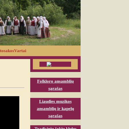
tosakosVartai
Folkloro ansamblių
sąrašas
Liaudies muzikos
ansamblių ir kapelų
sąrašas
Tradicinių šokių klubų