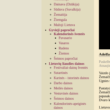
Dainava (Dzūkija)
Sūduva (Suvalkija)
Žemaitija
Žiemgala
Mažoji Lietuva
Gyvieji papročiai
Kalendorinės šventės
Pavasario
Vasaros
Rudens
Žiemos
Adolfa
Šeimos papročiai
Paskelb
Lietuvių liaudies dainos
Atnauji
Festivaliai-dainų šventės
Sutartinės
Vaizdo į
Žemaiči
Karinės - istorinės dainos
Ugnies s
Darbo dainos
Meilės dainos
Pastaty
Žemaičių
Vestuvinės dainos
papasako
Šeimos dainos
Dvaro ki
Kalendorinės-apeiginės
Lietuvo
dainos