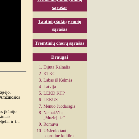
sąrašas
Tautinių šokių grupių
sąrašas
Tremtinių chorų sąrašas
Draugai
Dijūta Kalnalis
KTKC
Labas iš Kelmės
Latvija
tęsėjo,
LEKD KTP
 Amžinosios
LEKUS
Mėnuo Juodaragis
s įkūnijo
Nemakščių
iniais
„Muziejuks“
efai ir t.t.
Romuva
Užsienio tautų
paprotinė kultūra