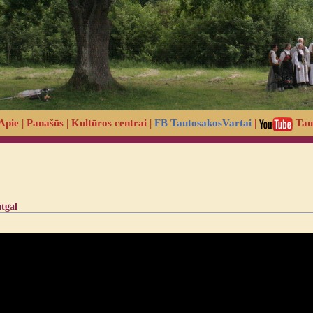
Apie
|
Panašūs
|
Kultūros centrai
|
FB TautosakosVartai
|
Tau
atgal