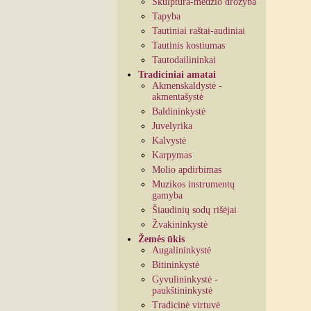
Skulptūra-medžio drožyba
Tapyba
Tautiniai raštai-audiniai
Tautinis kostiumas
Tautodailininkai
Tradiciniai amatai
Akmenskaldystė -
akmentašystė
Baldininkystė
Juvelyrika
Kalvystė
Karpymas
Molio apdirbimas
Muzikos instrumentų
gamyba
Šiaudinių sodų rišėjai
Žvakininkystė
Žemės ūkis
Augalininkystė
Bitininkystė
Gyvulininkystė -
paukštininkystė
Tradicinė virtuvė