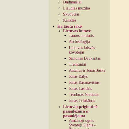
Dūdmaišiai
Liaudies muzika
Skudučiai
Kanklės
Ką tauta sako
Lietuvos būtovė
Tautos atmintis
Archeologija
Lietuvos laisvės
kovotojai
Simonas Daukantas
Tremtiniai
Antanas ir Jonas Juška
Jonas Balys
Jonas Basanavičius
Jonas Lasickis
Teodoras Narbutas
Jonas Trinkūnas
Lietuvių prigimtinė
pasaulėžiūra ir
pasaulėjauta
Amžinoji ugnis -
Šventoji Ugnis -