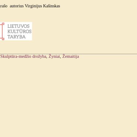
įrašo autorius Virginijus Kašinskas
:
Skulptūra-medžio drožyba
,
Žyniai
,
Žemaitija