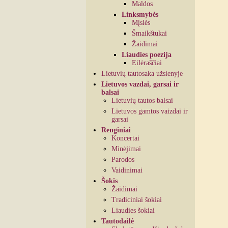
Maldos
Linksmybės
Mįslės
Šmaikštukai
Žaidimai
Liaudies poezija
Eilėraščiai
Lietuvių tautosaka užsienyje
Lietuvos vazdai, garsai ir
balsai
Lietuvių tautos balsai
Lietuvos gamtos vaizdai ir
garsai
Renginiai
Koncertai
Minėjimai
Parodos
Vaidinimai
Šokis
Žaidimai
Tradiciniai šokiai
Liaudies šokiai
Tautodailė