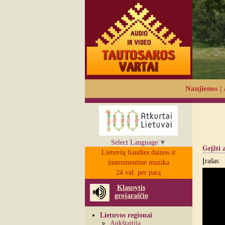
Naujienos
|
Select Language
▼
Grįžti 
Lietuvių liaudies dainos ir
Įrašas:
instrumentinė muzika
24 val. per parą
Klausytis
grojaraščio
Lietuvos regionai
Aukštaitija