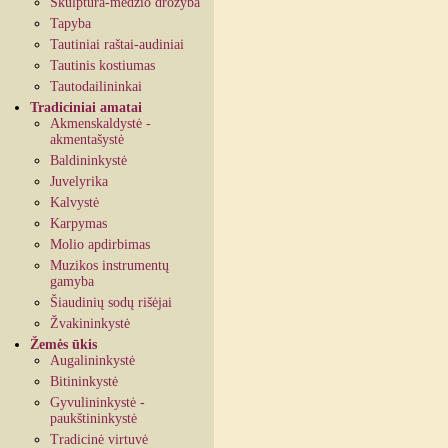
Skulptūra-medžio drožyba
Tapyba
Tautiniai raštai-audiniai
Tautinis kostiumas
Tautodailininkai
Tradiciniai amatai
Akmenskaldystė -
akmentašystė
Baldininkystė
Juvelyrika
Kalvystė
Karpymas
Molio apdirbimas
Muzikos instrumentų
gamyba
Šiaudinių sodų rišėjai
Žvakininkystė
Žemės ūkis
Augalininkystė
Bitininkystė
Gyvulininkystė -
paukštininkystė
Tradicinė virtuvė