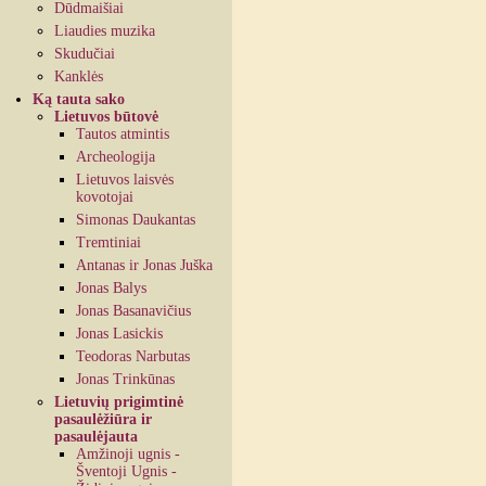
Dūdmaišiai
Liaudies muzika
Skudučiai
Kanklės
Ką tauta sako
Lietuvos būtovė
Tautos atmintis
Archeologija
Lietuvos laisvės
kovotojai
Simonas Daukantas
Tremtiniai
Antanas ir Jonas Juška
Jonas Balys
Jonas Basanavičius
Jonas Lasickis
Teodoras Narbutas
Jonas Trinkūnas
Lietuvių prigimtinė
pasaulėžiūra ir
pasaulėjauta
Amžinoji ugnis -
Šventoji Ugnis -