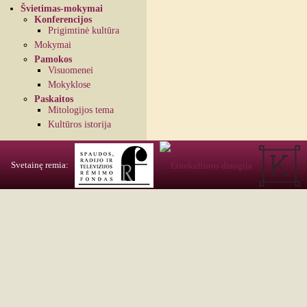
Švietimas-mokymai
Konferencijos
Prigimtinė kultūra
Mokymai
Pamokos
Visuomenei
Mokyklose
Paskaitos
Mitologijos tema
Kultūros istorija
Svetainę remia: