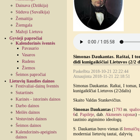
Dainava (Dzūkija)
Sūduva (Suvalkija)
Žemaitija
Žiemgala
Mažoji Lietuva
Gyvieji papročiai
Kalendorinės šventės
Pavasario
Vasaros
Simonas Daukantas. Raštai, I tom
Rudens
didi kunigaikščiai Lietuvos (2/2 d
Žiemos
Paskelbta 2018-10-21 22:22:44
Šeimos papročiai
Atnaujinta 2018-11-21 22:18:51
Lietuvių liaudies dainos
Simonas Daukantas. Raštai, I tomas, I
Festivaliai-dainų šventės
kunigaikščiai Lietuvos (2/2dalis)
Sutartinės
Karinės - istorinės dainos
Skaito Valdas Stankevičius.
Darbo dainos
Simonas Daukantas
(
1793
m.
spalio
Meilės dainos
6
d.
Papilėje
, dab.
Akmenės rajonas
) 
Vestuvinės dainos
tautinio atgimimo ideologų.
Šeimos dainos
S. Daukantas buvo vienas iš
žemaičių 
Kalendorinės-apeiginės
moderniai lietuvių tautai, dalyvių.
dainos