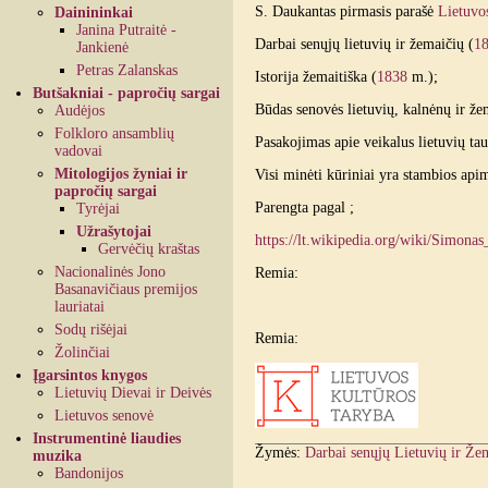
S. Daukantas pirmasis parašė
Lietuvos
Dainininkai
Janina Putraitė -
Darbai senųjų lietuvių ir žemaičių (
1
Jankienė
Petras Zalanskas
Istorija žemaitiška (
1838
m.);
Butšakniai - papročių sargai
Būdas senovės lietuvių, kalnėnų ir že
Audėjos
Folkloro ansamblių
Pasakojimas apie veikalus lietuvių tau
vadovai
Mitologijos žyniai ir
Visi minėti kūriniai yra stambios apim
papročių sargai
Parengta pagal ;
Tyrėjai
Užrašytojai
https://lt.wikipedia.org/wiki/Simona
Gervėčių kraštas
Nacionalinės Jono
Remia:
Basanavičiaus premijos
lauriatai
Sodų rišėjai
Remia:
Žolinčiai
Įgarsintos knygos
Lietuvių Dievai ir Deivės
Lietuvos senovė
Instrumentinė liaudies
Žymės:
Darbai senųjų Lietuvių ir Že
muzika
Bandonijos