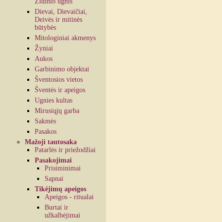
Židinio ugnis
Dievai, Dievaičiai,
Deivės ir mitinės
būtybės
Mitologiniai akmenys
Žyniai
Aukos
Garbinimo objektai
Šventosios vietos
Šventės ir apeigos
Ugnies kultas
Mirusiųjų garba
Sakmės
Pasakos
Mažoji tautosaka
Patarlės ir priežodžiai
Pasakojimai
Prisiminimai
Sapnai
Tikėjimų apeigos
Apeigos - ritualai
Burtai ir
užkalbėjimai