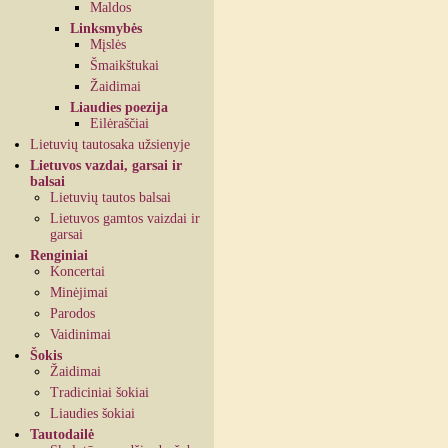
Maldos
Linksmybės
Mįslės
Šmaikštukai
Žaidimai
Liaudies poezija
Eilėraščiai
Lietuvių tautosaka užsienyje
Lietuvos vazdai, garsai ir
balsai
Lietuvių tautos balsai
Lietuvos gamtos vaizdai ir
garsai
Renginiai
Koncertai
Minėjimai
Parodos
Vaidinimai
Šokis
Žaidimai
Tradiciniai šokiai
Liaudies šokiai
Tautodailė