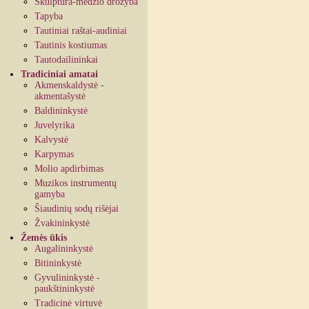
Skulptūra-medžio drožyba
Tapyba
Tautiniai raštai-audiniai
Tautinis kostiumas
Tautodailininkai
Tradiciniai amatai
Akmenskaldystė -
akmentašystė
Baldininkystė
Juvelyrika
Kalvystė
Karpymas
Molio apdirbimas
Muzikos instrumentų
gamyba
Šiaudinių sodų rišėjai
Žvakininkystė
Žemės ūkis
Augalininkystė
Bitininkystė
Gyvulininkystė -
paukštininkystė
Tradicinė virtuvė