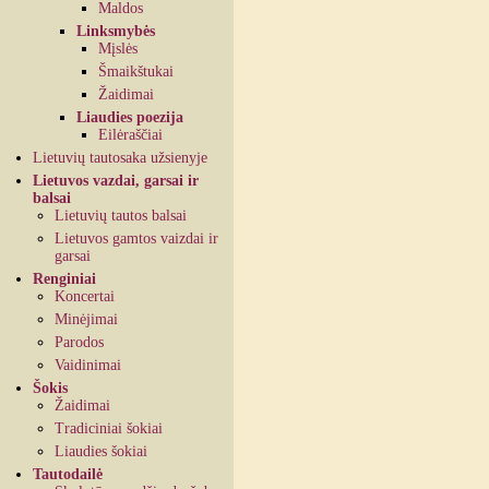
Maldos
Linksmybės
Mįslės
Šmaikštukai
Žaidimai
Liaudies poezija
Eilėraščiai
Lietuvių tautosaka užsienyje
Lietuvos vazdai, garsai ir
balsai
Lietuvių tautos balsai
Lietuvos gamtos vaizdai ir
garsai
Renginiai
Koncertai
Minėjimai
Parodos
Vaidinimai
Šokis
Žaidimai
Tradiciniai šokiai
Liaudies šokiai
Tautodailė