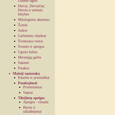
Židinio ugnis
Dievai, Dievaičiai,
Deivės ir mitinės
būtybės
Mitologiniai akmenys
Žyniai
Aukos
Garbinimo objektai
Šventosios vietos
Šventės ir apeigos
Ugnies kultas
Mirusiųjų garba
Sakmės
Pasakos
Mažoji tautosaka
Patarlės ir priežodžiai
Pasakojimai
Prisiminimai
Sapnai
Tikėjimų apeigos
Apeigos - ritualai
Burtai ir
užkalbėjimai