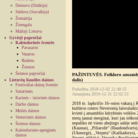
Dainava (Dzūkija)
Sūduva (Suvalkija)
Žemaitija
Žiemgala
Mažoji Lietuva
Gyvieji papročiai
Kalendorinės šventės
Pavasario
Vasaros
Rudens
Žiemos
Šeimos papročiai
PAŽINTUVĖS. Folkloro ansamblio 
dalis)
Lietuvių liaudies dainos
Festivaliai-dainų šventės
Paskelbta 2018-12-02 22:48:35
Sutartinės
Atnaujinta 2019-12-31 22:02:53
Karinės - istorinės dainos
2018 m. lapkričio 16–osios vakarą į
Darbo dainos
kultūros centro Neveronių laisvalaiki
Meilės dainos
kvietė į ansamblio kūrybinės veiklos 
Vestuvinės dainos
metų jaunai merginai, kuri jau ieškos
nepaliko nė vieno abejingo salėje sėd
Šeimos dainos
(Kaunas), „Piliarožė“ (Raudondvaris)
Kalendorinės-apeiginės
(Ukmergė), „Verpeta“ (Kaišiadorys), –
dainos
žinomi atlikėjai: Veronika Povilionien