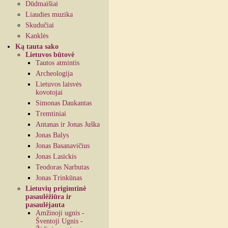
Dūdmaišiai
Liaudies muzika
Skudučiai
Kanklės
Ką tauta sako
Lietuvos būtovė
Tautos atmintis
Archeologija
Lietuvos laisvės
kovotojai
Simonas Daukantas
Tremtiniai
Antanas ir Jonas Juška
Jonas Balys
Jonas Basanavičius
Jonas Lasickis
Teodoras Narbutas
Jonas Trinkūnas
Lietuvių prigimtinė
pasaulėžiūra ir
pasaulėjauta
Amžinoji ugnis -
Šventoji Ugnis -