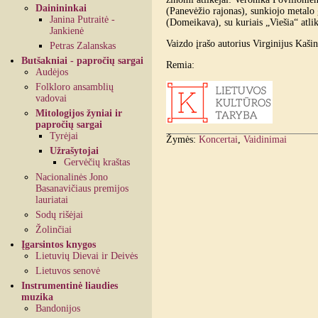
Dainininkai
(Panevėžio rajonas), sunkiojo metalo 
Janina Putraitė -
(Domeikava), su kuriais „Viešia“ atli
Jankienė
Vaizdo įrašo autorius Virginijus Kaši
Petras Zalanskas
Butšakniai - papročių sargai
Remia:
Audėjos
Folkloro ansamblių
vadovai
Mitologijos žyniai ir
papročių sargai
Tyrėjai
Žymės:
Koncertai
,
Vaidinimai
Užrašytojai
Gervėčių kraštas
Nacionalinės Jono
Basanavičiaus premijos
lauriatai
Sodų rišėjai
Žolinčiai
Įgarsintos knygos
Lietuvių Dievai ir Deivės
Lietuvos senovė
Instrumentinė liaudies
muzika
Bandonijos