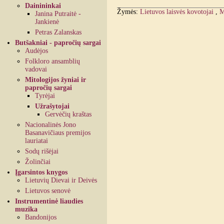
Dainininkai
Žymės:
Lietuvos laisvės kovotojai
,
M
Janina Putraitė -
Jankienė
Petras Zalanskas
Butšakniai - papročių sargai
Audėjos
Folkloro ansamblių
vadovai
Mitologijos žyniai ir
papročių sargai
Tyrėjai
Užrašytojai
Gervėčių kraštas
Nacionalinės Jono
Basanavičiaus premijos
lauriatai
Sodų rišėjai
Žolinčiai
Įgarsintos knygos
Lietuvių Dievai ir Deivės
Lietuvos senovė
Instrumentinė liaudies
muzika
Bandonijos