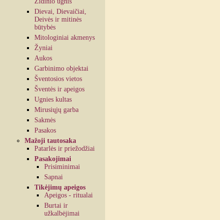
Židinio ugnis
Dievai, Dievaičiai,
Deivės ir mitinės
būtybės
Mitologiniai akmenys
Žyniai
Aukos
Garbinimo objektai
Šventosios vietos
Šventės ir apeigos
Ugnies kultas
Mirusiųjų garba
Sakmės
Pasakos
Mažoji tautosaka
Patarlės ir priežodžiai
Pasakojimai
Prisiminimai
Sapnai
Tikėjimų apeigos
Apeigos - ritualai
Burtai ir
užkalbėjimai