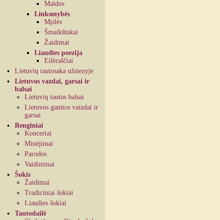
Maldos
Linksmybės
Mįslės
Šmaikštukai
Žaidimai
Liaudies poezija
Eilėraščiai
Lietuvių tautosaka užsienyje
Lietuvos vazdai, garsai ir
balsai
Lietuvių tautos balsai
Lietuvos gamtos vaizdai ir
garsai
Renginiai
Koncertai
Minėjimai
Parodos
Vaidinimai
Šokis
Žaidimai
Tradiciniai šokiai
Liaudies šokiai
Tautodailė