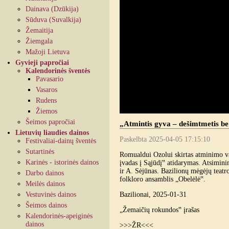
Dainava (Dzūkija)
Sūduva (Suvalkija)
Žemaitija
Žiemgala
Mažoji Lietuva
Gyvieji papročiai
Kalendorinės šventės
Pavasario
Vasaros
Rudens
Žiemos
Šeimos papročiai
„Atmintis gyva – dešimtmetis b
Lietuvių liaudies dainos
Paskelbta 2025-04-05 17:15:10
Festivaliai-dainų šventės
Sutartinės
Romualdui Ozolui skirtas atminimo vak
Karinės - istorinės dainos
įvadas į Sąjūdį‟ atidarymas. Atsimini
ir A. Sėjūnas. Bazilionų mėgėjų teatr
Darbo dainos
folkloro ansamblis „Obelėlė‟.
Meilės dainos
Vestuvinės dainos
Bazilionai, 2025-01-31
Šeimos dainos
„Žemaičių rokundos‟ įrašas
Kalendorinės-apeiginės
dainos
>>>ŽR<<<