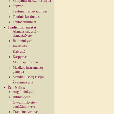
Skulptūra-medžio drožyba
Tapyba
Tautiniai raštai-audiniai
Tautinis kostiumas
Tautodailininkai
Tradiciniai amatai
Akmenskaldystė -
akmentašystė
Baldininkystė
Juvelyrika
Kalvystė
Karpymas
Molio apdirbimas
Muzikos instrumentų
gamyba
Šiaudinių sodų rišėjai
Žvakininkystė
Žemės ūkis
Augalininkystė
Bitininkystė
Gyvulininkystė -
paukštininkystė
Tradicinė virtuvė