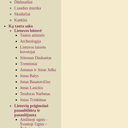
Dūdmaišiai
Liaudies muzika
Skudučiai
Kanklės
Ką tauta sako
Lietuvos būtovė
Tautos atmintis
Archeologija
Lietuvos laisvės
kovotojai
Simonas Daukantas
Tremtiniai
Antanas ir Jonas Juška
Jonas Balys
Jonas Basanavičius
Jonas Lasickis
Teodoras Narbutas
Jonas Trinkūnas
Lietuvių prigimtinė
pasaulėžiūra ir
pasaulėjauta
Amžinoji ugnis -
Šventoji Ugnis -