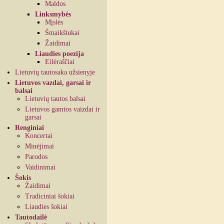
Maldos
Linksmybės
Mįslės
Šmaikštukai
Žaidimai
Liaudies poezija
Eilėraščiai
Lietuvių tautosaka užsienyje
Lietuvos vazdai, garsai ir
balsai
Lietuvių tautos balsai
Lietuvos gamtos vaizdai ir
garsai
Renginiai
Koncertai
Minėjimai
Parodos
Vaidinimai
Šokis
Žaidimai
Tradiciniai šokiai
Liaudies šokiai
Tautodailė