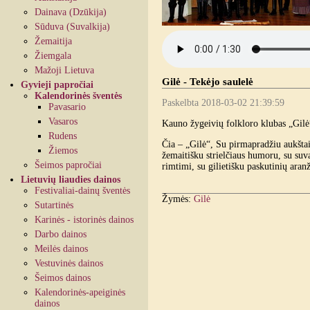
Dainava (Dzūkija)
Sūduva (Suvalkija)
Žemaitija
Žiemgala
Mažoji Lietuva
Gilė - Tekėjo saulelė
Gyvieji papročiai
Kalendorinės šventės
Paskelbta 2018-03-02 21:39:59
Pavasario
Vasaros
Kauno žygeivių folkloro klubas „Gil
Rudens
Čia – „Gilė“, Su pirmapradžiu aukštai
Žiemos
žemaitišku strielčiaus humoru, su suv
Šeimos papročiai
rimtimi, su gilietiš
Čia - ties
Lietuvių liaudies dainos
Festivaliai-dainų šventės
Žymės:
Gilė
Sutartinės
Karinės - istorinės dainos
Darbo dainos
Meilės dainos
Vestuvinės dainos
Šeimos dainos
Kalendorinės-apeiginės
dainos