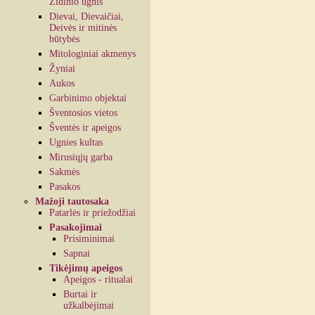
Židinio ugnis
Dievai, Dievaičiai,
Deivės ir mitinės
būtybės
Mitologiniai akmenys
Žyniai
Aukos
Garbinimo objektai
Šventosios vietos
Šventės ir apeigos
Ugnies kultas
Mirusiųjų garba
Sakmės
Pasakos
Mažoji tautosaka
Patarlės ir priežodžiai
Pasakojimai
Prisiminimai
Sapnai
Tikėjimų apeigos
Apeigos - ritualai
Burtai ir
užkalbėjimai