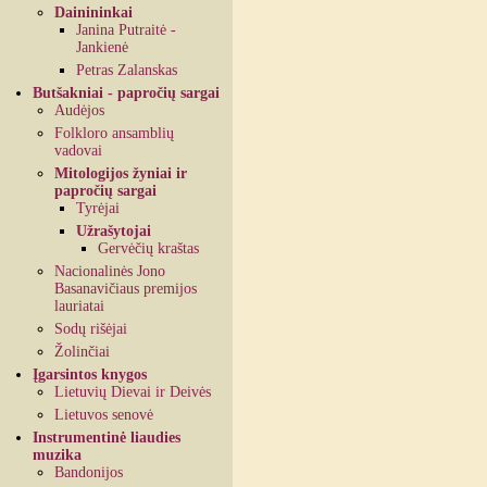
Dainininkai
Janina Putraitė -
Jankienė
Petras Zalanskas
Butšakniai - papročių sargai
Audėjos
Folkloro ansamblių
vadovai
Mitologijos žyniai ir
papročių sargai
Tyrėjai
Užrašytojai
Gervėčių kraštas
Nacionalinės Jono
Basanavičiaus premijos
lauriatai
Sodų rišėjai
Žolinčiai
Įgarsintos knygos
Lietuvių Dievai ir Deivės
Lietuvos senovė
Instrumentinė liaudies
muzika
Bandonijos