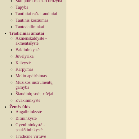
Skulptūra-medžio drožyba
Tapyba
Tautiniai raštai-audiniai
Tautinis kostiumas
Tautodailininkai
Tradiciniai amatai
Akmenskaldystė -
akmentašystė
Baldininkystė
Juvelyrika
Kalvystė
Karpymas
Molio apdirbimas
Muzikos instrumentų
gamyba
Šiaudinių sodų rišėjai
Žvakininkystė
Žemės ūkis
Augalininkystė
Bitininkystė
Gyvulininkystė -
paukštininkystė
Tradicinė virtuvė