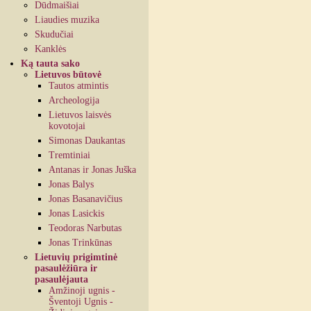
Dūdmaišiai
Liaudies muzika
Skudučiai
Kanklės
Ką tauta sako
Lietuvos būtovė
Tautos atmintis
Archeologija
Lietuvos laisvės
kovotojai
Simonas Daukantas
Tremtiniai
Antanas ir Jonas Juška
Jonas Balys
Jonas Basanavičius
Jonas Lasickis
Teodoras Narbutas
Jonas Trinkūnas
Lietuvių prigimtinė
pasaulėžiūra ir
pasaulėjauta
Amžinoji ugnis -
Šventoji Ugnis -