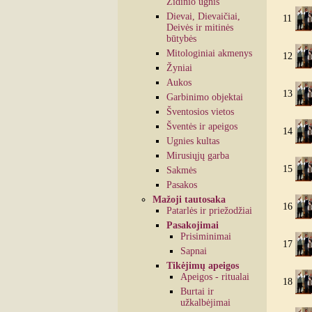
Židinio ugnis
Dievai, Dievaičiai,
11
Deivės ir mitinės
būtybės
Mitologiniai akmenys
12
Žyniai
Aukos
13
Garbinimo objektai
Šventosios vietos
Šventės ir apeigos
14
Ugnies kultas
Mirusiųjų garba
15
Sakmės
Pasakos
Mažoji tautosaka
16
Patarlės ir priežodžiai
Pasakojimai
Prisiminimai
17
Sapnai
Tikėjimų apeigos
Apeigos - ritualai
18
Burtai ir
užkalbėjimai