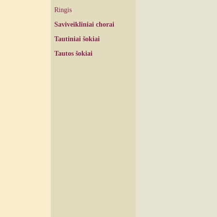
Ringis
Saviveikliniai chorai
Tautiniai šokiai
Tautos šokiai