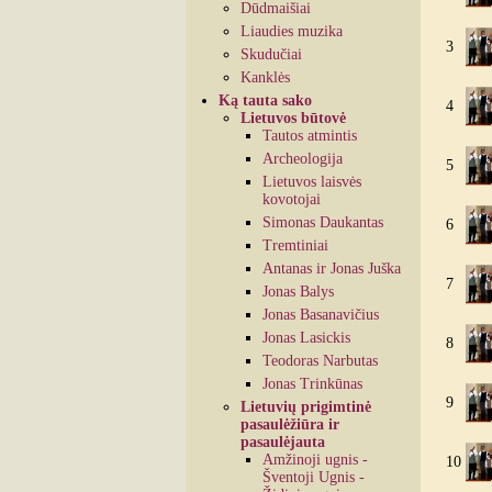
Dūdmaišiai
Liaudies muzika
3
Skudučiai
Kanklės
Ką tauta sako
4
Lietuvos būtovė
Tautos atmintis
Archeologija
5
Lietuvos laisvės
kovotojai
Simonas Daukantas
6
Tremtiniai
Antanas ir Jonas Juška
7
Jonas Balys
Jonas Basanavičius
Jonas Lasickis
8
Teodoras Narbutas
Jonas Trinkūnas
9
Lietuvių prigimtinė
pasaulėžiūra ir
pasaulėjauta
Amžinoji ugnis -
10
Šventoji Ugnis -