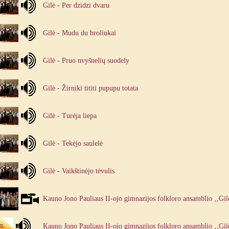
Gilė - Per dzidzi dvaru
Gilė - Mudu du broliukai
Gilė - Pruo nvyšnelių suodely
Gilė - Žirniki tititi pupupu totata
Gilė - Turėja liepa
Gilė - Tekėjo saulelė
Gilė - Vaikštinėjo tėvulis
Kauno Jono Pauliaus II-ojo gimnazijos folkloro ansamblio ‚,Gil
Kauno Jono Pauliaus II-ojo gimnazijos folkloro ansamblio ‚,Gil