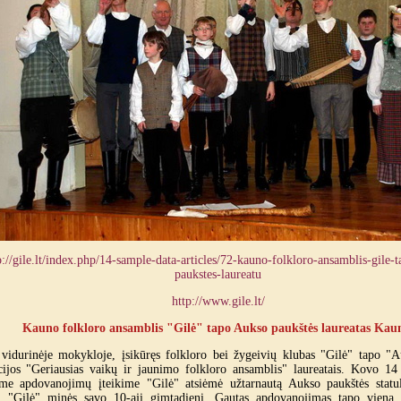
p://gile.lt/index.php/14-sample-data-articles/72-kauno-folkloro-ansamblis-gile-
paukstes-laureatu
http://www.gile.lt/
Kauno folkloro ansamblis "Gilė" tapo Aukso paukštės laureatas Kau
vidurinėje mokykloje, įsikūręs folkloro bei žygeivių klubas "Gilė" tapo "A
ijos "Geriausias vaikų ir jaunimo folkloro ansamblis" laureatais. Kovo 14 
me apdovanojimų įteikime "Gilė" atsiėmė užtarnautą Aukso paukštės statu
į "Gilė" minės savo 10-ąjį gimtadienį. Gautas apdovanojimas tapo viena 