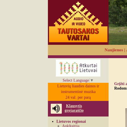
Naujienos
|
Select Language
▼
Grįžti 
Lietuvių liaudies dainos ir
Rodomi 
instrumentinė muzika
24 val. per parą
Klausytis
grojaraščio
Lietuvos regionai
Aukštaitija