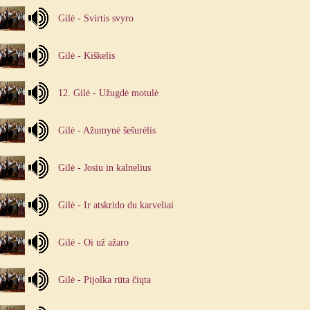
Gilė - Svirtis svyro
Gilė - Kiškelis
12. Gilė - Užugdė motulė
Gilė - Ažumynė šešurėlis
Gilė - Josiu in kalnelius
Gilė - Ir atskrido du karveliai
Gilė - Oi už ažaro
Gilė - Pijolka rūta čiųta