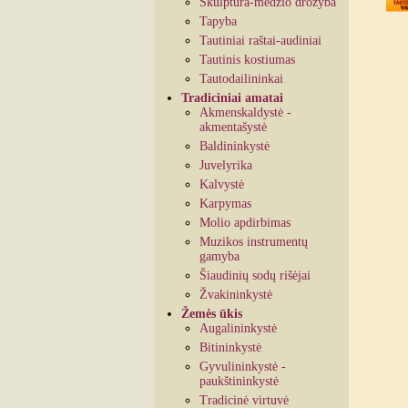
Skulptūra-medžio drožyba
Tapyba
Tautiniai raštai-audiniai
Tautinis kostiumas
Tautodailininkai
Tradiciniai amatai
Akmenskaldystė -
akmentašystė
Baldininkystė
Juvelyrika
Kalvystė
Karpymas
Molio apdirbimas
Muzikos instrumentų
gamyba
Šiaudinių sodų rišėjai
Žvakininkystė
Žemės ūkis
Augalininkystė
Bitininkystė
Gyvulininkystė -
paukštininkystė
Tradicinė virtuvė