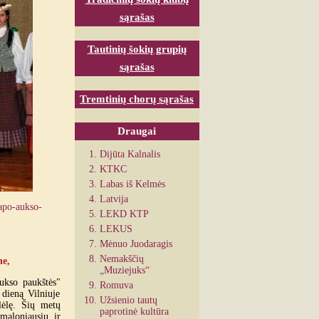
sąrašas
Tautinių šokių grupių
sąrašas
Tremtinių chorų sąrašas
Draugai
Dijūta Kalnalis
KTKC
Labas iš Kelmės
Latvija
tapo-aukso-
LEKD KTP
LEKUS
Mėnuo Juodaragis
Nemakščių
ne,
„Muziejuks“
ukso paukštės"
Romuva
dieną Vilniuje
Užsienio tautų
lėlę. Šių metų
paprotinė kultūra
maloniausių ir