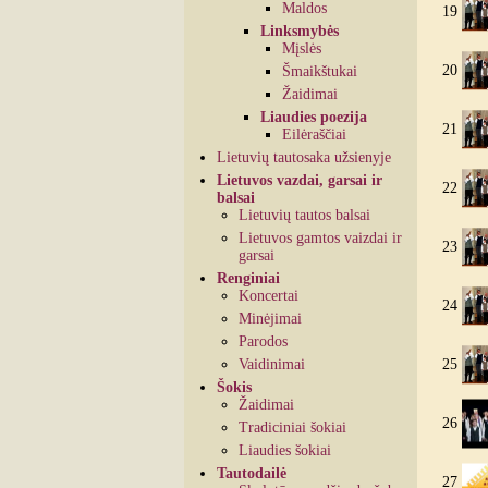
Maldos
19
Linksmybės
Mįslės
20
Šmaikštukai
Žaidimai
Liaudies poezija
21
Eilėraščiai
Lietuvių tautosaka užsienyje
Lietuvos vazdai, garsai ir
22
balsai
Lietuvių tautos balsai
Lietuvos gamtos vaizdai ir
23
garsai
Renginiai
Koncertai
24
Minėjimai
Parodos
Vaidinimai
25
Šokis
Žaidimai
26
Tradiciniai šokiai
Liaudies šokiai
Tautodailė
27