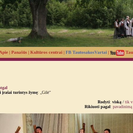
Apie
|
Panašūs
|
Kultūros centrai
|
FB TautosakosVartai
|
Tau
atgal
įrašai turintys žymę
: „Gilė“
Rodyti
:
viską
/
tik 
Rikiuoti pagal
:
pavadinimą