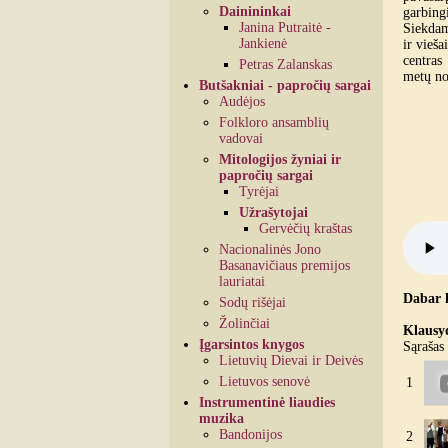
Dainininkai
garbingi
Janina Putraitė -
Siekdam
Jankienė
ir vieša
centras
Petras Zalanskas
metų nom
Butšakniai - papročių sargai
Audėjos
Folkloro ansamblių
vadovai
Mitologijos žyniai ir
papročių sargai
Tyrėjai
Užrašytojai
Gervėčių kraštas
Nacionalinės Jono
Basanavičiaus premijos
lauriatai
Dabar 
Sodų rišėjai
Žolinčiai
Klausyd
Įgarsintos knygos
Sąrašas 
Lietuvių Dievai ir Deivės
Lietuvos senovė
1
Instrumentinė liaudies
muzika
Bandonijos
2