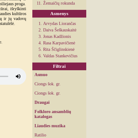
Žemaičių rokunda
iliejaus proga.
rai, išryškinti
Asmenys
iaudies kultūros
vų ir jų vadovų
tatulėlė.
Arvydas Liorančas
Daiva Šeškauskaitė
Jonas Kadžionis
e.
Rasa Karpavičienė
Rita Ščiglinskienė
Valdas Stankevičius
Filtrai
Asmuo
Ciongs šok. gr.
Ciongs šok. gr.
Draugai
Folkloro ansamblių
katalogas
Liaudies muzika
Ratilio