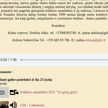
ausių dovanų, kurios galėjo tikėtis klubo nariai bei vadovai, pirmo tikrojo jub
i atkreipti visuomenės dėmesį į mėgėjų meninę kūrybą, jos reikšmę krašto kultū
i pristatyti bei pagerbti geriausius folkloro ansamblius ir jų vadovus, Lietuvos l
 ir Pasaulio lietuvių dainų šventės fondas 1999 metais įsteigė meno kolekty
inacijas. Jos kaip garbės, pripažinimo ir įvertinimo ženklas - Aukso paukštės s
Kontaktai.
Klubo vadovai: Dobilas Juška. tel. +37068393749. el. paštas dobilas@gil
Artūras Sinkevičius Tel. +370 683 93 786 El. paštas
arturas@gile.lt
klausote
:
-
ami galite pasirinkti iš šių 25 įrašų:
įrašų:
Folkloro ansamblis GILĖ "Už girių girių"
Gilė - Linksmasis