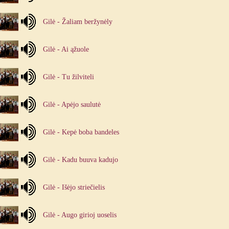
Gilė - Žaliam beržynėly
Gilė - Ai ąžuole
Gilė - Tu žilviteli
Gilė - Apėjo saulutė
Gilė - Kepė boba bandeles
Gilė - Kadu buuva kadujo
Gilė - Išėjo striečielis
Gilė - Augo girioj uoselis