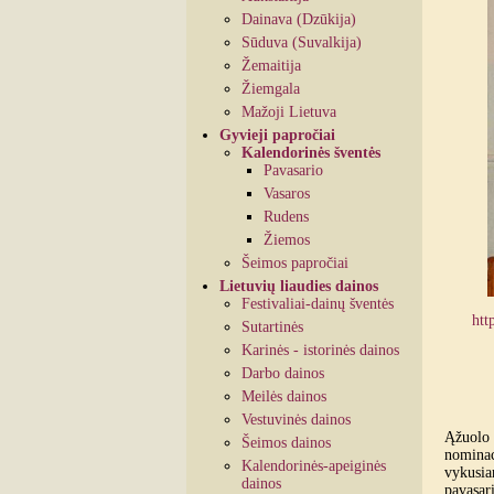
Dainava (Dzūkija)
Sūduva (Suvalkija)
Žemaitija
Žiemgala
Mažoji Lietuva
Gyvieji papročiai
Kalendorinės šventės
Pavasario
Vasaros
Rudens
Žiemos
Šeimos papročiai
Lietuvių liaudies dainos
Festivaliai-dainų šventės
htt
Sutartinės
Karinės - istorinės dainos
Darbo dainos
Meilės dainos
Vestuvinės dainos
Ąžuolo 
Šeimos dainos
nominac
Kalendorinės-apeiginės
vykusia
dainos
pavasar