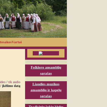
tosakosVartai
Folkloro ansamblių
sąrašas
video
/
tik audio
Liaudies muzikos
/
įkėlimo datą
ansamblių ir kapelų
sąrašas
Tradicinių šokių klubų